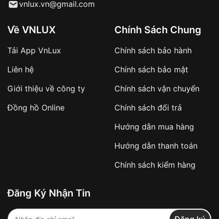
Từ khóa SEO:
vnlux.vn@gmail.com
Về VNLUX
Chính Sách Chung
Tải App VnLux
Chính sách bảo hành
Áp dụng với các đơn hàng giá trị cao hoặc
Liên hệ
Chính sách bảo mật
sản phẩm đặc biệt
Khách hàng cần
đặt cọc trước 10% giá trị đơn
Giới thiệu về công ty
Chính sách vận chuyển
hàng
Số tiền còn lại thanh toán khi nhận hàng hoặc
Đồng hồ Online
Chính sách đổi trả
theo thỏa thuận
Hướng dẫn mua hàng
Lợi ích của việc đặt cọc:
Hướng dẫn thanh toán
✔️ Đảm bảo xử lý đơn hàng nhanh chóng
Chính sách kiểm hàng
✔️ Hạn chế tình trạng hủy đơn không mong
muốn
Đăng Ký Nhận Tin
Từ khóa SEO: