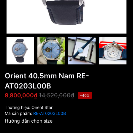
Orient 40.5mm Nam RE-
AT0203L00B
14,520,000₫
8,800,000₫
-40%
Thương hiệu:
Orient Star
Mã sản phẩm:
RE-AT0203L00B
Hướng dẫn chọn size