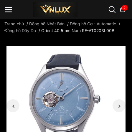
0
Trang chủ
/
Đồng hồ Nhật Bản
/
Đồng hồ Cơ - Automatic
/
Đồng hồ Dây Da
/
Orient 40.5mm Nam RE-AT0203L00B
Đồng hồ casio
đồng hồ G-Shock
đồng hồ Orient
...