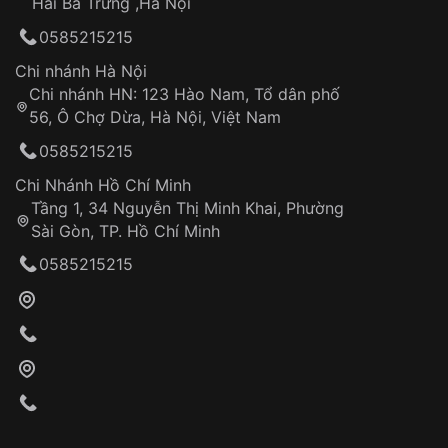
Hai Bà Trưng ,Hà Nội
Can thiệp tại các nơi không thuộc hệ
0585215215
thống VNLUX
Hotline: 0585 215 215
Chi nhánh Hà Nội
Chi nhánh HN: 123 Hào Nam, Tổ dân phố
Từ khóa SEO:
56, Ô Chợ Dừa, Hà Nội, Việt Nam
Hỗ trợ nhanh chóng – minh bạch
0585215215
Đảm bảo quyền lợi khách hàng
Đồng hành cùng khách hàng trong suốt quá
Chi Nhánh Hồ Chí Minh
trình sử dụng
Tầng 1, 34 Nguyễn Thị Minh Khai, Phường
Sài Gòn, TP. Hồ Chí Minh
Giao hàng tận nơi
0585215215
Khách hàng kiểm tra và thanh toán trực tiếp
cho nhân viên giao hàng
Xác nhận đơn hàng và thanh toán
VNLUX tiến hành giao hàng đến địa chỉ yêu
cầu