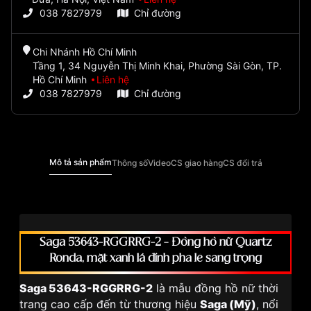
038 7827979
Chỉ đường
Chi Nhánh Hồ Chí Minh
Tầng 1, 34 Nguyễn Thị Minh Khai, Phường Sài Gòn, TP.
Hồ Chí Minh
Liên hệ
038 7827979
Chỉ đường
Mô tả sản phẩm
Thông số
Video
CS giao hàng
CS đổi trả
Saga 53643-RGGRRG-2 – Đồng hồ nữ Quartz
Ronda, mặt xanh lá đính pha lê sang trọng
Saga 53643-RGGRRG-2
là mẫu đồng hồ nữ thời
trang cao cấp đến từ thương hiệu
Saga (Mỹ)
, nổi