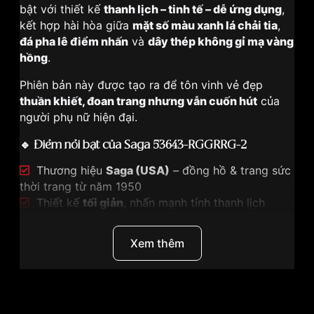
bật với thiết kế
thanh lịch – tinh tế – dễ ứng dụng
,
kết hợp hài hòa giữa
mặt số màu xanh lá chải tia
,
đá pha lê điểm nhấn
và
dây thép không gỉ mạ vàng
hồng
.
Phiên bản này được tạo ra để tôn vinh vẻ đẹp
thuần khiết, đoan trang nhưng vẫn cuốn hút
của
người phụ nữ hiện đại.
🔹
Điểm nổi bật của Saga 53643-RGGRRG-2
Thương hiệu
Saga (USA)
– đồng hồ & trang sức
thời trang từ năm 1950
Thiết kế
tối giản
, nhấn mạnh tính thanh lịch
Mặt số 32mm chải tia Sunray màu xanh lá
, nổi
bật và sang trọng
Xem thêm
4 viên đá pha lê
tại vị trí 12 – 3 – 6 – 9 tạo điểm
nhấn tinh tế
Vỏ & dây thép không gỉ mạ vàng hồng
, hoàn
thiện sáng và bền bỉ
Thương Hiệu
Saga