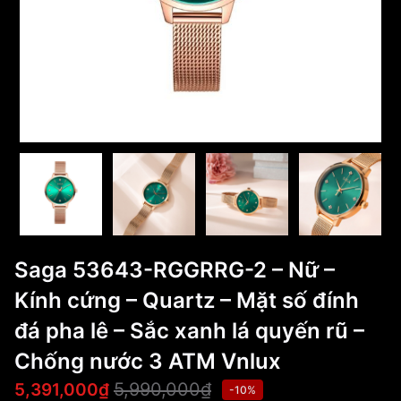
Saga 53643-RGGRRG-2 – Nữ –
Kính cứng – Quartz – Mặt số đính
đá pha lê – Sắc xanh lá quyến rũ –
Chống nước 3 ATM Vnlux
5,990,000₫
5,391,000₫
-10%