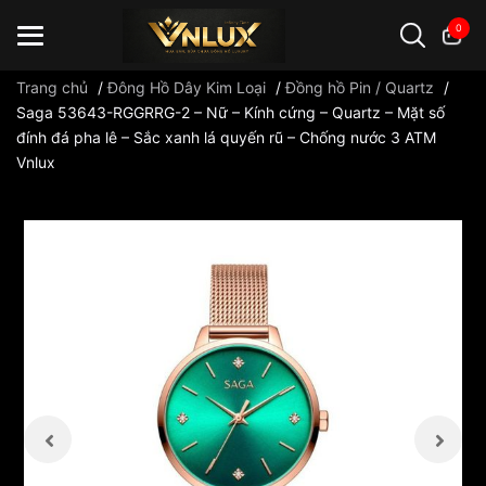
0
Trang chủ
/
Đông Hồ Dây Kim Loại
/
Đồng hồ Pin / Quartz
/
Saga 53643-RGGRRG-2 – Nữ – Kính cứng – Quartz – Mặt số
đính đá pha lê – Sắc xanh lá quyến rũ – Chống nước 3 ATM
Đồng hồ casio
đồng hồ G-Shock
đồng hồ Orient
...
Vnlux