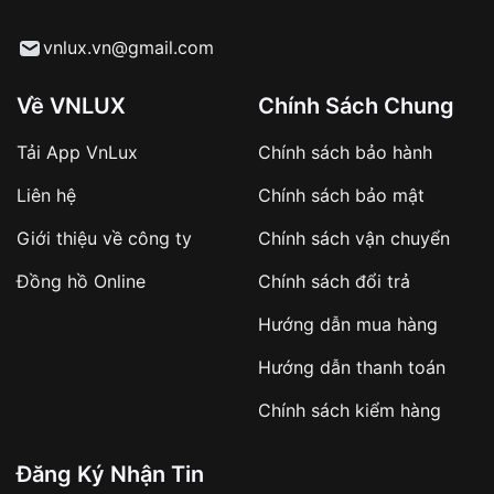
cầu
Vnlux":
Từ khóa SEO:
vnlux.vn@gmail.com
Về VNLUX
Chính Sách Chung
Tải App VnLux
Chính sách bảo hành
Áp dụng với các đơn hàng giá trị cao hoặc
Liên hệ
Chính sách bảo mật
sản phẩm đặc biệt
Khách hàng cần
đặt cọc trước 10% giá trị đơn
Giới thiệu về công ty
Chính sách vận chuyển
hàng
Số tiền còn lại thanh toán khi nhận hàng hoặc
Đồng hồ Online
Chính sách đổi trả
theo thỏa thuận
Hướng dẫn mua hàng
Lợi ích của việc đặt cọc:
Hướng dẫn thanh toán
✔️ Đảm bảo xử lý đơn hàng nhanh chóng
Chính sách kiểm hàng
✔️ Hạn chế tình trạng hủy đơn không mong
muốn
Đăng Ký Nhận Tin
Từ khóa SEO: