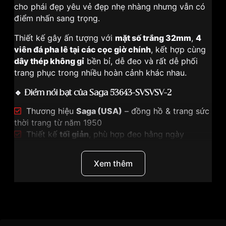
cho phái đẹp yêu vẻ đẹp nhẹ nhàng nhưng vẫn có
điểm nhấn sang trọng.
Thiết kế gây ấn tượng với
mặt số trắng 32mm
,
4
viên đá pha lê tại các cọc giờ chính
, kết hợp cùng
dây thép không gỉ
bền bỉ, dễ đeo và rất dễ phối
trang phục trong nhiều hoàn cảnh khác nhau.
🔹
Điểm nổi bật của Saga 53643-SVSVSV-2
Thương hiệu
Saga (USA)
– đồng hồ & trang sức
thời trang từ năm 1950
Thiết kế
tối giản
, phù hợp đeo hằng ngày
Mặt số trắng 32mm
, thanh lịch và dễ nhìn
4 viên đá pha lê
tại vị trí 12 – 3 – 6 – 9 tạo điểm
Xem thêm
nhấn tinh tế
Vỏ & dây thép không gỉ 316L
, hoàn thiện sáng,
bền bỉ
Bộ máy Quartz Ronda – Swiss Movement
–
Thương Hiệu
Saga
chính xác & ổn định