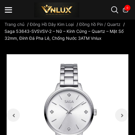
0
Trang chủ
/
Đông Hồ Dây Kim Loại
/
Đồng hồ Pin / Quartz
/
Saga 53643-SVSVSV-2 – Nữ – Kính Cứng – Quartz – Mặt Số
32mm, Đính Đá Pha Lê, Chống Nước 3ATM Vnlux
Đồng hồ casio
đồng hồ G-Shock
đồng hồ Orient
...