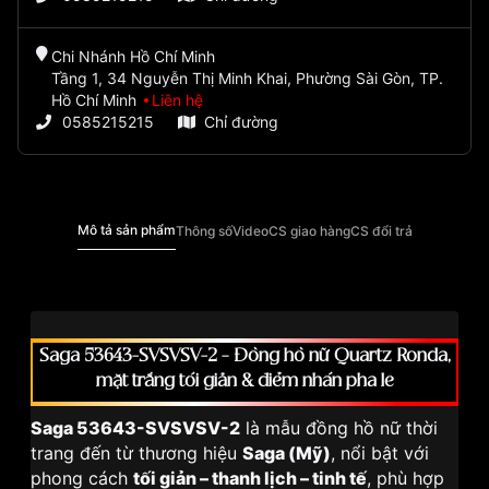
Chi Nhánh Hồ Chí Minh
Tầng 1, 34 Nguyễn Thị Minh Khai, Phường Sài Gòn, TP.
Hồ Chí Minh
Liên hệ
0585215215
Chỉ đường
Mô tả sản phẩm
Thông số
Video
CS giao hàng
CS đổi trả
Saga 53643-SVSVSV-2 – Đồng hồ nữ Quartz Ronda,
mặt trắng tối giản & điểm nhấn pha lê
Saga 53643-SVSVSV-2
là mẫu đồng hồ nữ thời
trang đến từ thương hiệu
Saga (Mỹ)
, nổi bật với
phong cách
tối giản – thanh lịch – tinh tế
, phù hợp