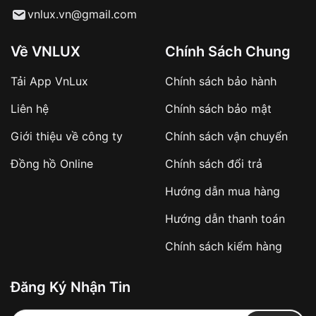
Từ khóa SEO:
vnlux.vn@gmail.com
Về VNLUX
Chính Sách Chung
Tải App VnLux
Chính sách bảo hành
Áp dụng với các đơn hàng giá trị cao hoặc
Liên hệ
Chính sách bảo mật
sản phẩm đặc biệt
Khách hàng cần
đặt cọc trước 10% giá trị đơn
Giới thiệu về công ty
Chính sách vận chuyển
hàng
Số tiền còn lại thanh toán khi nhận hàng hoặc
Đồng hồ Online
Chính sách đổi trả
theo thỏa thuận
Hướng dẫn mua hàng
Lợi ích của việc đặt cọc:
Hướng dẫn thanh toán
✔️ Đảm bảo xử lý đơn hàng nhanh chóng
Chính sách kiểm hàng
✔️ Hạn chế tình trạng hủy đơn không mong
muốn
Đăng Ký Nhận Tin
Từ khóa SEO: