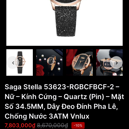
Saga Stella 53623-RGBCFBCF-2 –
Nữ – Kính Cứng – Quartz (Pin) – Mặt
Số 34.5MM, Dây Đeo Đính Pha Lê,
Chống Nước 3ATM Vnlux
8,670,000₫
7,803,000₫
-10%