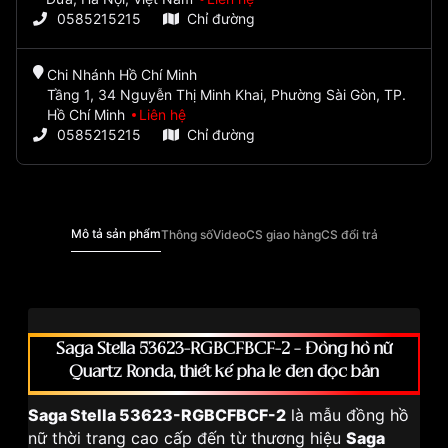
0585215215
Chỉ đường
Chi Nhánh Hồ Chí Minh
Tầng 1, 34 Nguyễn Thị Minh Khai, Phường Sài Gòn, TP.
Hồ Chí Minh
Liên hệ
0585215215
Chỉ đường
Mô tả sản phẩm
Thông số
Video
CS giao hàng
CS đổi trả
Saga Stella 53623-RGBCFBCF-2 – Đồng hồ nữ
Quartz Ronda, thiết kế pha lê đen độc bản
Saga Stella 53623-RGBCFBCF-2
là mẫu đồng hồ
nữ thời trang cao cấp đến từ thương hiệu
Saga