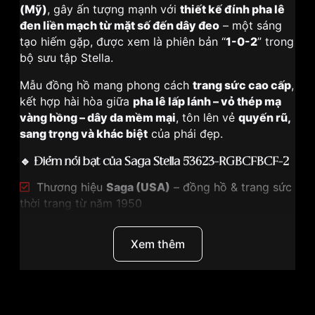
(Mỹ)
, gây ấn tượng mạnh với
thiết kế đính pha lê
đen liền mạch từ mặt số đến dây đeo
– một sáng
tạo hiếm gặp, được xem là phiên bản “
1-0-2
” trong
bộ sưu tập Stella.
Mẫu đồng hồ mang phong cách
trang sức cao cấp
,
kết hợp hài hòa giữa
pha lê lấp lánh – vỏ thép mạ
vàng hồng – dây da mềm mại
, tôn lên vẻ
quyến rũ,
sang trọng và khác biệt
của phái đẹp.
🔹
Điểm nổi bật của Saga Stella 53623-RGBCFBCF-2
Thương hiệu
Saga (USA)
– đồng hồ & trang sức
thời trang từ năm 1950
Thuộc
BST Stella
– thiết kế như một món trang
sức cao cấp
Xem thêm
Pha lê đen đính liền mạch từ mặt số đến dây
đeo
, độc đáo hiếm gặp
Vỏ thép không gỉ mạ vàng hồng
, nữ tính và sang
trọng
Thương Hiệu
Saga