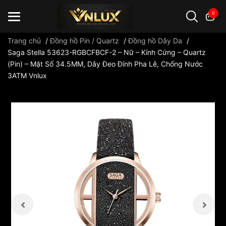
0
Trang chủ
/
Đồng hồ Pin / Quartz
/
Đồng hồ Dây Da
/
Saga Stella 53623-RGBCFBCF-2 – Nữ – Kính Cứng – Quartz
(Pin) – Mặt Số 34.5MM, Dây Đeo Đính Pha Lê, Chống Nước
Đồng hồ casio
đồng hồ G-Shock
đồng hồ Orient
...
3ATM Vnlux