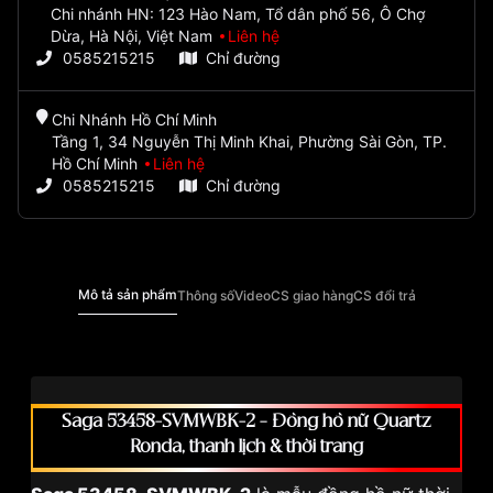
Chi nhánh HN: 123 Hào Nam, Tổ dân phố 56, Ô Chợ
Dừa, Hà Nội, Việt Nam
Liên hệ
0585215215
Chỉ đường
Chi Nhánh Hồ Chí Minh
Tầng 1, 34 Nguyễn Thị Minh Khai, Phường Sài Gòn, TP.
Hồ Chí Minh
Liên hệ
0585215215
Chỉ đường
Mô tả sản phẩm
Thông số
Video
CS giao hàng
CS đổi trả
Saga 53458-SVMWBK-2 – Đồng hồ nữ Quartz
Ronda, thanh lịch & thời trang