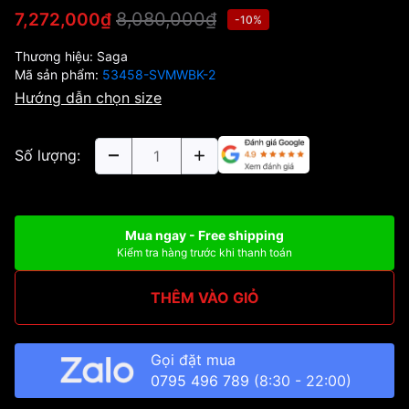
8,080,000₫
7,272,000₫
-10%
Thương hiệu:
Saga
Mã sản phẩm:
53458-SVMWBK-2
Hướng dẫn chọn size
Số lượng:
Mua ngay - Free shipping
Kiểm tra hàng trước khi thanh toán
THÊM VÀO GIỎ
Gọi đặt mua
0795 496 789
(8:30 - 22:00)