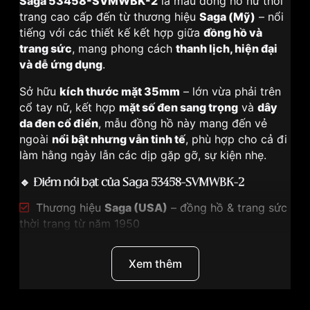
Saga 53458-SVMWBK-2
là mẫu đồng hồ nữ thời
trang cao cấp đến từ thương hiệu
Saga (Mỹ)
– nổi
tiếng với các thiết kế kết hợp giữa
đồng hồ và
trang sức
, mang phong cách
thanh lịch, hiện đại
và dễ ứng dụng
.
Sở hữu
kích thước mặt 35mm
– lớn vừa phải trên
cổ tay nữ, kết hợp
mặt số đen sang trọng
và
dây
da đen cổ điển
, mẫu đồng hồ này mang đến vẻ
ngoài
nổi bật nhưng vẫn tinh tế
, phù hợp cho cả đi
làm hằng ngày lẫn các dịp gặp gỡ, sự kiện nhẹ.
🔹
Điểm nổi bật của Saga 53458-SVMWBK-2
Thương hiệu
Saga (USA)
– đồng hồ & trang sức
thời trang từ năm 1950
Thiết kế
nữ tính – hiện đại
, dễ đeo và dễ phối
đồ
Xem thêm
Mặt số 35mm
, phù hợp cổ tay nữ thích size vừa
– nổi bật
Mặt số đen
tạo chiều sâu, sang trọng