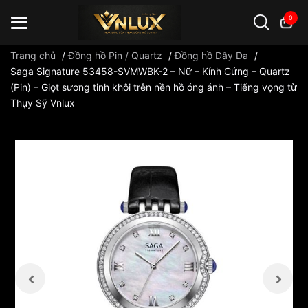
0
Trang chủ
/
Đồng hồ Pin / Quartz
/
Đồng hồ Dây Da
/
Saga Signature 53458-SVMWBK-2 – Nữ – Kính Cứng – Quartz
(Pin) – Giọt sương tinh khôi trên nền hồ óng ánh – Tiếng vọng từ
Đồng hồ casio
đồng hồ G-Shock
đồng hồ Orient
...
Thụy Sỹ Vnlux