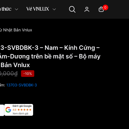
0
n thức
Về VNLUX
từ Nhật Bản Vnlux
03-SVBDBK-3 – Nam – Kính Cứng –
ý Âm-Dương trên bề mặt số – Bộ máy
 Bản Vnlux
0,000₫
-10%
ẩm:
13703-SVBDBK-3