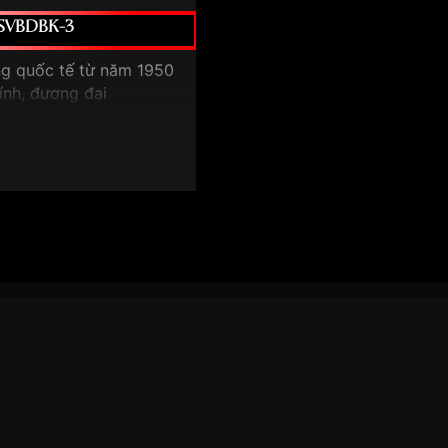
3-SVBDBK-3
ng quốc tế từ năm 1950
ính, đương đại
Âm–Dương
, độc đáo & khác
, lộ cơ hoàn toàn
g)
phục
rở lên
 dụng
ng trong thiết kế hiện đại
3
nằm ở
mặt số Open
ực đồ (Âm–Dương)
: