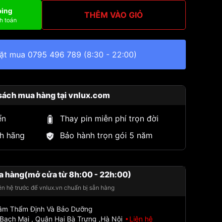
ping
THÊM VÀO GIỎ
h toán
đặt mua
0795 496 789
(8:30 - 22:00)
sách mua hàng tại vnlux.com
ển
Thay pin miễn phí trọn đời
h hãng
Bảo hành trọn gói 5 năm
a hàng(mở cửa từ 8h:00 - 22h:00)
iên hệ trước để vnlux.vn chuẩn bị sẵn hàng
Tâm Thẩm Định Và Bảo Dưỡng
Bạch Mai , Quận Hai Bà Trưng ,Hà Nội
Liên hệ