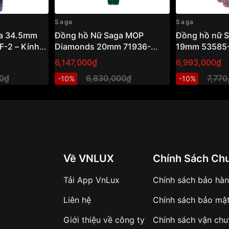
Saga
Saga
a 34.5mm
Đồng hồ Nữ Saga MOP
Đồng hồ nữ S
-2 – Kính
Diamonds 20mm 71936-
19mm 53585
in) – Dây
RGGRGR-2 – Kính Cứng –
Mineral Cryst
6,147,000₫
6,993,000₫
ền và giá trị sử dụng lâu
rovski,
Quartz (Pin) – Swiss Movt,
- Đính Swaro
ồ cơ hoặc yêu thích thiết
00₫
6,830,000₫
7,770
-10%
-10%
TM
Khảm Xà Cừ, Kim Cương
Cừ - VNLUX
Thật, Da Cá Sấu
ễ ứng dụng
 màu đen
, mang lại:
Về VNLUX
Chính Sách Ch
ành
Tải App VnLux
Chính sách bảo hà
ục công sở
Liên hệ
Chính sách bảo mậ
trì độ bền lâu dài.
Giới thiệu về công ty
Chính sách vận ch
đối, mạnh mẽ