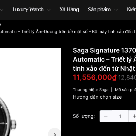
Luxury Watch
Xả Hàng
Sản phẩm
Kiế
/
omatic – Triết lý Âm-Dương trên bề mặt số – Bộ máy tinh xảo đến 
ồng hồ G-Shock
đồng hồ Orient
...
Saga Signature 137
Automatic – Triết l
tinh xảo đến từ Nhật
11,556,000₫
12,84
Thương hiệu:
Saga
|
Mã sản ph
Hướng dẫn chọn size
Số lượng: