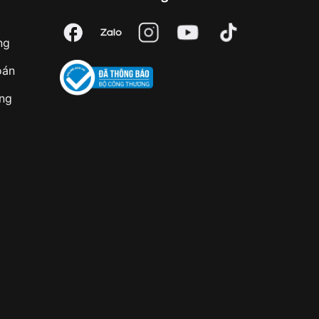
ng
oán
àng