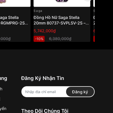
Saga
Saga
aga Stella
Đồng Hồ Nữ Saga Stella
Đồng Hồ N
-RGMPRG-2S
20mm 80737-SVPLSV-2S –
22.5mm 
al – Quartz (Pin)
Mineral Crystal – Quartz (Pin)
– Mineral 
5,742,000₫
6,552,00
vski, Khảm Xà
– Đính Swarovski, Khảm Xà
(Pin) – Đ
,000₫
6,380,000₫
7
-10%
-10%
Cừ – VNLUX
Xà Cừ – 
ung
Đăng Ký Nhận Tin
nh
Đăng ký
t
uyển
Theo Dõi Chúng Tôi