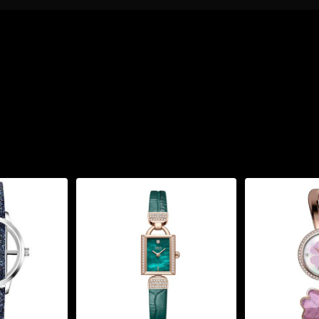
hiều sâu và hiệu ứng ánh
 máy cơ, sắc lạnh và
 – hài hòa – giàu tính biểu
iện đại của một chiếc đồng
h xảo từ Nhật Bản
 phiên bản skeleton cao
àn phần.