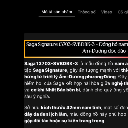
Mô tả sản phẩm
Thông số
Video
CS g
Saga Signature 13703-SVBDBK-3 – Đồng hồ nam A
Âm–Dương độc đáo
Saga 13703-SVBDBK-3
là mẫu đồng hồ
nam a
tập
Saga Signature
, gây ấn tượng mạnh với
thi
hứng từ triết lý Âm–Dương phương Đông
. Đây
hiếm hoi của Saga kết hợp hài hòa giữa
nghệ th
và
cơ khí Nhật Bản bền bỉ
, dành cho quý ông yê
sâu ý nghĩa.
Sở hữu
kích thước 42mm nam tính
, mặt số đe
dây da đen lịch lãm
, mẫu đồng hồ này phù hợp
gặp đối tác hoặc sự kiện trang trọng
.