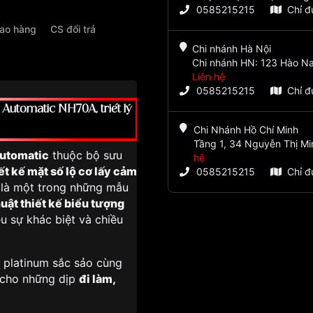
0585215215
Chỉ 
iao hàng
CS đổi trả
Chi nhánh Hà Nội
Chi nhánh HN: 123 Hào Na
Liên hệ
0585215215
Chỉ 
utomatic NH70A, triết lý
Chi Nhánh Hồ Chí Minh
Tầng 1, 34 Nguyễn Thị Mi
utomatic
thuộc bộ sưu
hệ
ết kế mặt số lộ cơ lấy cảm
0585215215
Chỉ 
 là một trong những mẫu
uật thiết kế biểu tượng
u sự khác biệt và chiều
n platinum sắc sảo cùng
 cho những dịp
đi làm,