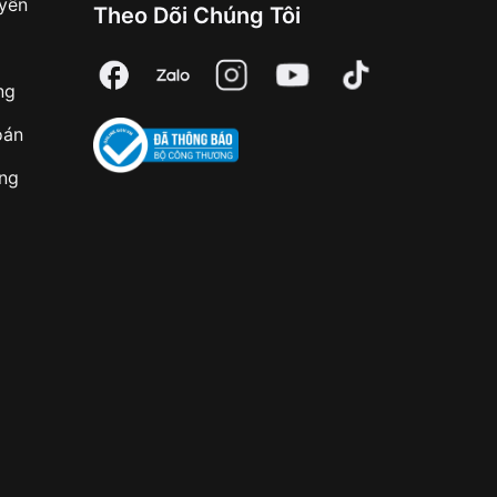
uyển
Theo Dõi Chúng Tôi
ng
oán
àng