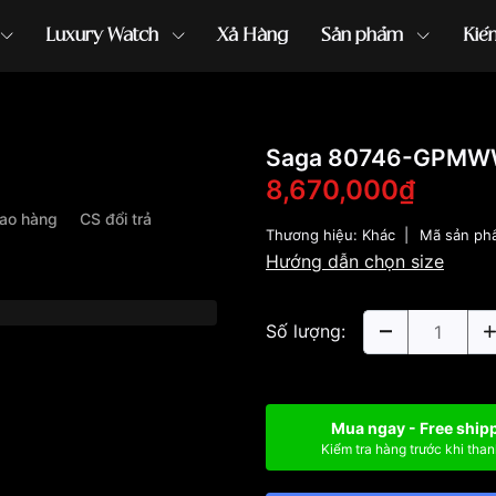
Luxury Watch
Xả Hàng
Sản phẩm
Kiế
ồng hồ G-Shock
đồng hồ Orient
...
Saga 80746-GPMW
8,670,000₫
iao hàng
CS đổi trả
Thương hiệu:
Khác
|
Mã sản ph
Hướng dẫn chọn size
Số lượng:
Mua ngay - Free ship
Kiểm tra hàng trước khi than