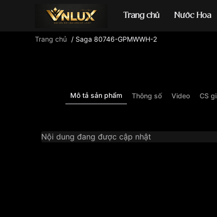
Trang chủ
Nước Hoa
Trang chủ
/
Saga 80746-GPMWWH-2
Đồng hồ casio
đ
Mô tả sản phẩm
Thông số
Video
CS g
Nội dung đang được cập nhật