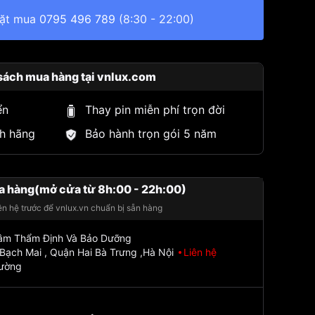
đặt mua
0795 496 789
(8:30 - 22:00)
sách mua hàng tại vnlux.com
ển
Thay pin miễn phí trọn đời
h hãng
Bảo hành trọn gói 5 năm
a hàng(mở cửa từ 8h:00 - 22h:00)
iên hệ trước để vnlux.vn chuẩn bị sẵn hàng
Tâm Thẩm Định Và Bảo Dưỡng
Bạch Mai , Quận Hai Bà Trưng ,Hà Nội
Liên hệ
đường