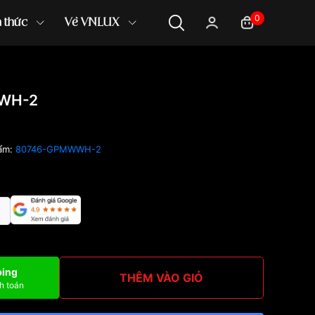
0
n thức
Về VNLUX
WH-2
ẩm:
80746-GPMWWH-2
ping
THÊM VÀO GIỎ
h toán