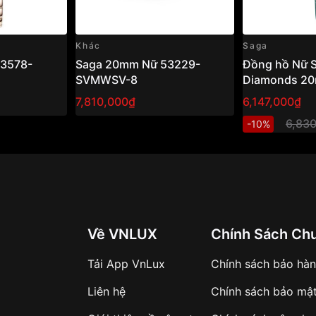
Khác
Saga
3578-
Saga 20mm Nữ 53229-
Đồng hồ Nữ 
SVMWSV-8
Diamonds 20
RGGRGR-2 – 
7,810,000₫
6,147,000₫
Quartz (Pin) 
6,83
-10%
Khảm Xà Cừ,
Thật, Da Cá 
Về VNLUX
Chính Sách Ch
Tải App VnLux
Chính sách bảo hà
Liên hệ
Chính sách bảo mậ