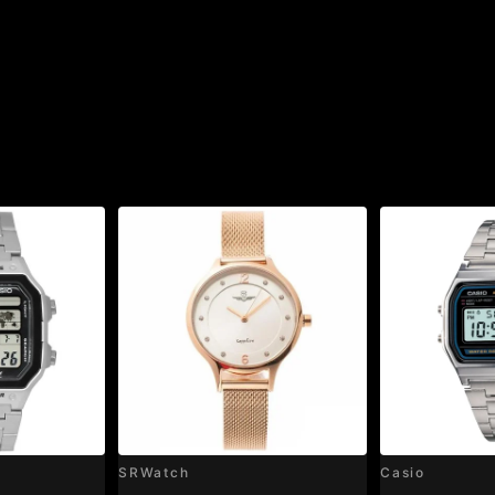
SRWatch
Casio