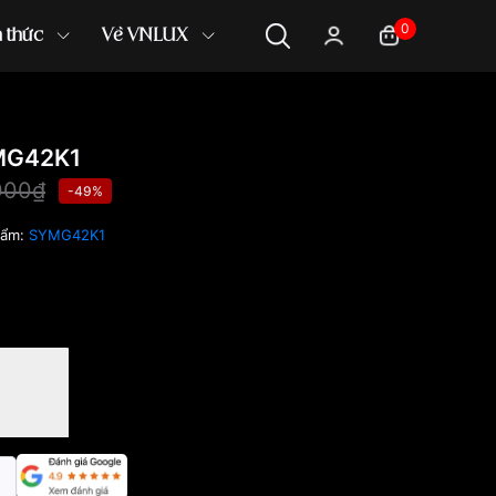
0
n thức
Về VNLUX
MG42K1
000₫
-49%
hẩm:
SYMG42K1