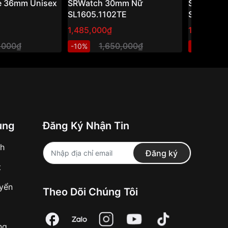
e 36mm Unisex
SRWatch 30mm Nữ
SRWatch
SL1605.1102TE
SG3002.
1,485,000₫
1,080,00
,000₫
1,650,000₫
1
-10%
-10%
ung
Đăng Ký Nhận Tin
nh
Đăng ký
t
uyển
Theo Dõi Chúng Tôi
ng