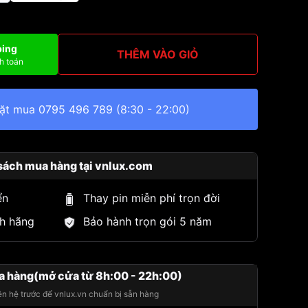
ping
THÊM VÀO GIỎ
h toán
đặt mua
0795 496 789
(8:30 - 22:00)
sách mua hàng tại vnlux.com
ển
Thay pin miễn phí trọn đời
h hãng
Bảo hành trọn gói 5 năm
a hàng(mở cửa từ 8h:00 - 22h:00)
iên hệ trước để vnlux.vn chuẩn bị sẵn hàng