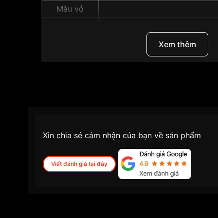
Màu vỏ
Độ dày
Những sản phẩm tương tự
"Seiko 26mm Nữ S
Xem thêm
Xin chia sẻ cảm nhận của bạn về sản phẩm
Viết đánh giá tại đây