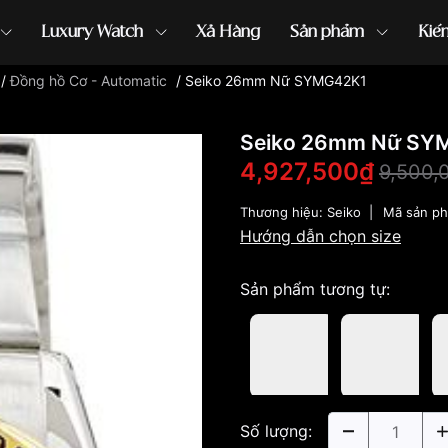
Luxury Watch
Xả Hàng
Sản phẩm
Kiế
/
Đồng hồ Cơ - Automatic
/
Seiko 26mm Nữ SYMG42K1
ồng hồ G-Shock
đồng hồ Orient
...
Seiko 26mm Nữ SY
4,927,500₫
9,500,
Thương hiệu:
Seiko
|
Mã sản p
Hướng dẫn chọn size
Sản phẩm tương tự:
Số lượng: