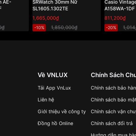
 AE-
SRWatch 30mm Nữ
Casio Vintag
F
SL1605.1302TE
A158WA-1DF
1,665,000₫
811,200₫
0₫
1,850,000₫
1,014
-10%
-20%
Về VNLUX
Chính Sách Ch
Tải App VnLux
Chính sách bảo hà
Liên hệ
Chính sách bảo mậ
Giới thiệu về công ty
Chính sách vận ch
Đồng hồ Online
Chính sách đổi trả
Hướng dẫn mua hà