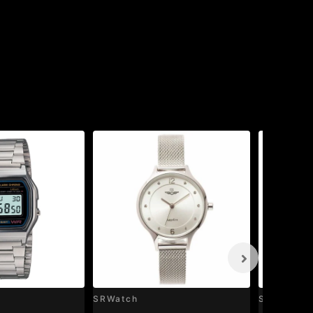
SRWatch
SRWatch