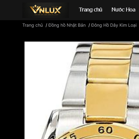
Trang chủ
Nước Hoa
Trang chủ
/
Đồng hồ Nhật Bản
/
Đông Hồ Dây Kim Loại
Đồng hồ casio
đ