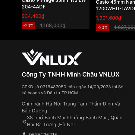
Casio Vintage 35mm Nữ LW-
Casio 45mm Nam
204-4ADF
1200WHD-1AVD
934,400₫
1,301,600₫
1,168,000₫
-20%
1,627,00
-20%
Công Ty TNHH Minh Châu VNLUX
GPKD số 0316487950 cấp ngày 14/09/2023 tại Sở
kế hoạch và Đầu tư TP.HCM.
Chi nhánh Hà Nội Trung Tâm Thẩm Định Và
Bảo Dưỡng
38 phố Bạch Mai,Phường Bạch Mai , Quận
Hai Bà Trưng ,Hà Nội
0585215215