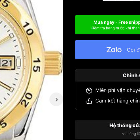
Mua ngay - Free ship
Kiểm tra hàng trước khi than
Gọi 
Chính 
Miễn phí vận chuy
Cam kết hàng chín
Hệ thống cử
vui lòng l