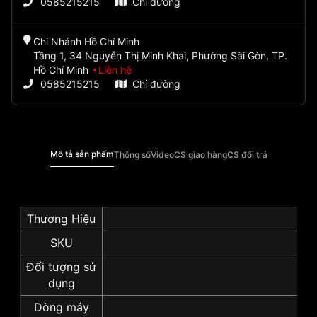
0585215215
Chỉ đường
Chi Nhánh Hồ Chí Minh
Tầng 1, 34 Nguyễn Thị Minh Khai, Phường Sài Gòn, TP.
Hồ Chí Minh
Liên hệ
0585215215
Chỉ đường
Mô tả sản phẩm
Thông số
Video
CS giao hàng
CS đổi trả
Thương Hiệu
SKU
S
Đối tượng sử
dụng
Dòng máy
Pi