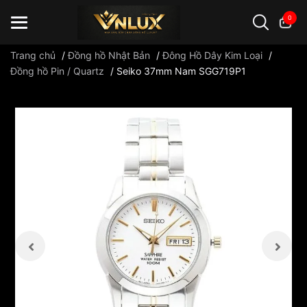
0
Trang chủ
/
Đồng hồ Nhật Bản
/
Đông Hồ Dây Kim Loại
/
Đồng hồ Pin / Quartz
/
Seiko 37mm Nam SGG719P1
Đồng hồ casio
đồng hồ G-Shock
đồng hồ Orient
...