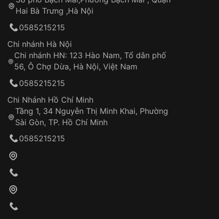
Tự ý sửa chữa
Hai Bà Trưng ,Hà Nội
Can thiệp tại các nơi không thuộc hệ
0585215215
thống VNLUX
Hotline: 0585 215 215
Chi nhánh Hà Nội
Chi nhánh HN: 123 Hào Nam, Tổ dân phố
Từ khóa SEO:
56, Ô Chợ Dừa, Hà Nội, Việt Nam
Hỗ trợ nhanh chóng – minh bạch
0585215215
Đảm bảo quyền lợi khách hàng
Đồng hành cùng khách hàng trong suốt quá
Chi Nhánh Hồ Chí Minh
trình sử dụng
Tầng 1, 34 Nguyễn Thị Minh Khai, Phường
Sài Gòn, TP. Hồ Chí Minh
Giao hàng tận nơi
0585215215
Khách hàng kiểm tra và thanh toán trực tiếp
cho nhân viên giao hàng
Xác nhận đơn hàng và thanh toán
VNLUX tiến hành giao hàng đến địa chỉ yêu
cầu