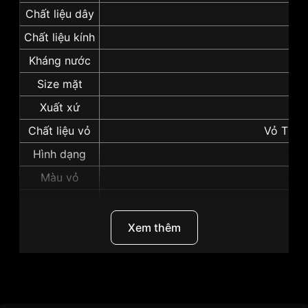
Chất liệu dây
Dây
Chất liệu kính
Kín
Kháng nước
Size mặt
Xuất xứ
N
Chất liệu vỏ
Vỏ Thép
Hình dạng
M
Màu vỏ
Vỏ
Độ dày
Những sản phẩm tương tự
"Seiko 37mm Nam
Xem thêm
SGG719P1":
Thương Hiệu
Seiko