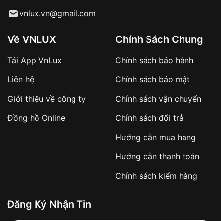
Từ khóa SEO:
vnlux.vn@gmail.com
Về VNLUX
Chính Sách Chung
Tải App VnLux
Chính sách bảo hành
Áp dụng với các đơn hàng giá trị cao hoặc
Liên hệ
Chính sách bảo mật
sản phẩm đặc biệt
Khách hàng cần
đặt cọc trước 10% giá trị đơn
Giới thiệu về công ty
Chính sách vận chuyển
hàng
Số tiền còn lại thanh toán khi nhận hàng hoặc
Đồng hồ Online
Chính sách đổi trả
theo thỏa thuận
Hướng dẫn mua hàng
Lợi ích của việc đặt cọc:
Hướng dẫn thanh toán
✔️ Đảm bảo xử lý đơn hàng nhanh chóng
Chính sách kiểm hàng
✔️ Hạn chế tình trạng hủy đơn không mong
muốn
Đăng Ký Nhận Tin
Từ khóa SEO: