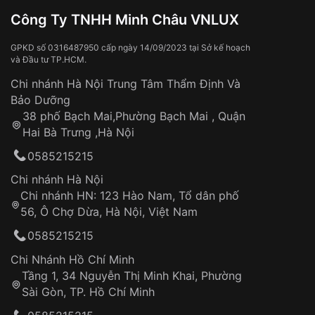
Đồng hồ bị hư hỏng do:
Công Ty TNHH Minh Châu VNLUX
Va đập, rơi vỡ
Thời gian vận chuyển trung bình:
Tai nạn hoặc tác động từ bên ngoài
3 – 5 ngày
GPKD số 0316487950 cấp ngày 14/09/2023 tại Sở kế hoạch
và Đầu tư TP.HCM.
làm việc
Hao mòn tự nhiên theo thời gian:
Áp dụng cho tất cả tỉnh thành trên toàn quốc
Dây đeo
Chi nhánh Hà Nội Trung Tâm Thẩm Định Và
Thời gian tính từ khi xác nhận đơn hàng thành
Vỏ đồng hồ
Bảo Dưỡng
công
Sản phẩm đã bị:
38 phố Bạch Mai,Phường Bạch Mai , Quận
Tự ý sửa chữa
Hai Bà Trưng ,Hà Nội
Can thiệp tại các nơi không thuộc hệ
0585215215
thống VNLUX
Hotline: 0585 215 215
Chi nhánh Hà Nội
Chi nhánh HN: 123 Hào Nam, Tổ dân phố
Từ khóa SEO:
56, Ô Chợ Dừa, Hà Nội, Việt Nam
Hỗ trợ nhanh chóng – minh bạch
0585215215
Đảm bảo quyền lợi khách hàng
Đồng hành cùng khách hàng trong suốt quá
Chi Nhánh Hồ Chí Minh
trình sử dụng
Tầng 1, 34 Nguyễn Thị Minh Khai, Phường
Sài Gòn, TP. Hồ Chí Minh
Giao hàng tận nơi