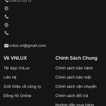
0585215215
Khách hàng kiểm tra và thanh toán trực tiếp
cho nhân viên giao hàng
Xác nhận đơn hàng và thanh toán
VNLUX tiến hành giao hàng đến địa chỉ yêu
cầu
Từ khóa SEO:
vnlux.vn@gmail.com
Về VNLUX
Chính Sách Chung
Tải App VnLux
Chính sách bảo hành
Áp dụng với các đơn hàng giá trị cao hoặc
Liên hệ
Chính sách bảo mật
sản phẩm đặc biệt
Khách hàng cần
đặt cọc trước 10% giá trị đơn
Giới thiệu về công ty
Chính sách vận chuyển
hàng
Số tiền còn lại thanh toán khi nhận hàng hoặc
Đồng hồ Online
Chính sách đổi trả
theo thỏa thuận
Hướng dẫn mua hàng