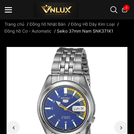
0
Trang chủ
/
Đồng hồ Nhật Bản
/
Đông Hồ Dây Kim Loại
/
Đồng hồ Cơ - Automatic
/
Seiko 37mm Nam SNK371K1
Đồng hồ casio
đồng hồ G-Shock
đồng hồ Orient
...