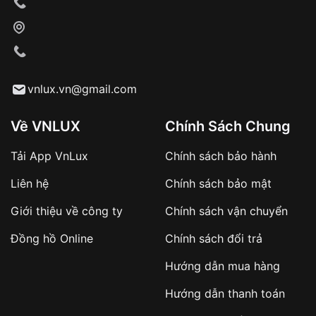
Xác nhận đơn hàng và thanh toán
VNLUX tiến hành giao hàng đến địa chỉ yêu
cầu
Từ khóa SEO:
vnlux.vn@gmail.com
Về VNLUX
Chính Sách Chung
Tải App VnLux
Chính sách bảo hành
Áp dụng với các đơn hàng giá trị cao hoặc
Liên hệ
Chính sách bảo mật
sản phẩm đặc biệt
Khách hàng cần
đặt cọc trước 10% giá trị đơn
Giới thiệu về công ty
Chính sách vận chuyển
hàng
Số tiền còn lại thanh toán khi nhận hàng hoặc
Đồng hồ Online
Chính sách đổi trả
theo thỏa thuận
Hướng dẫn mua hàng
Lợi ích của việc đặt cọc:
Hướng dẫn thanh toán
✔️ Đảm bảo xử lý đơn hàng nhanh chóng