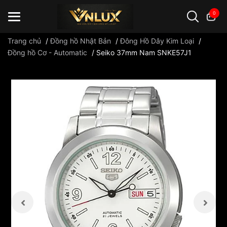
0
Trang chủ
/
Đồng hồ Nhật Bản
/
Đông Hồ Dây Kim Loại
/
Đồng hồ Cơ - Automatic
/
Seiko 37mm Nam SNKE57J1
Đồng hồ casio
đồng hồ G-Shock
đồng hồ Orient
...