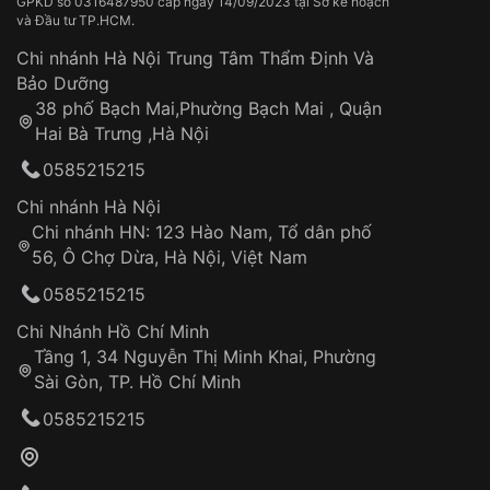
Thời gian vận chuyển trung bình:
Tai nạn hoặc tác động từ bên ngoài
3 – 5 ngày
GPKD số 0316487950 cấp ngày 14/09/2023 tại Sở kế hoạch
và Đầu tư TP.HCM.
làm việc
Hao mòn tự nhiên theo thời gian:
Áp dụng cho tất cả tỉnh thành trên toàn quốc
Dây đeo
Chi nhánh Hà Nội Trung Tâm Thẩm Định Và
Thời gian tính từ khi xác nhận đơn hàng thành
Vỏ đồng hồ
Bảo Dưỡng
công
Sản phẩm đã bị:
38 phố Bạch Mai,Phường Bạch Mai , Quận
Tự ý sửa chữa
Hai Bà Trưng ,Hà Nội
Can thiệp tại các nơi không thuộc hệ
0585215215
thống VNLUX
Hotline: 0585 215 215
Chi nhánh Hà Nội
Chi nhánh HN: 123 Hào Nam, Tổ dân phố
Từ khóa SEO:
56, Ô Chợ Dừa, Hà Nội, Việt Nam
Hỗ trợ nhanh chóng – minh bạch
0585215215
Đảm bảo quyền lợi khách hàng
Đồng hành cùng khách hàng trong suốt quá
Chi Nhánh Hồ Chí Minh
trình sử dụng
Tầng 1, 34 Nguyễn Thị Minh Khai, Phường
Sài Gòn, TP. Hồ Chí Minh
Giao hàng tận nơi
0585215215
Khách hàng kiểm tra và thanh toán trực tiếp
cho nhân viên giao hàng