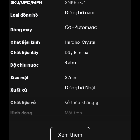
SKU/UPC/MPN
SNKE57J1
Đồng hồ nam
Loại đồng hồ
Cơ - Automatic
Dòng máy
Chất liệu kính
Hardlex Crystal
Chất liệu dây
Dây kim loại
3 atm
Độ chịu nước
Size mặt
37mm
Đồng hồ Nhật
Xuất xứ
Chất liệu vỏ
Vỏ thép không gỉ
Hình dạng
Mặt tròn
Màu vỏ
Bạc
Tình trạng
Hàng mới về
Xem thêm