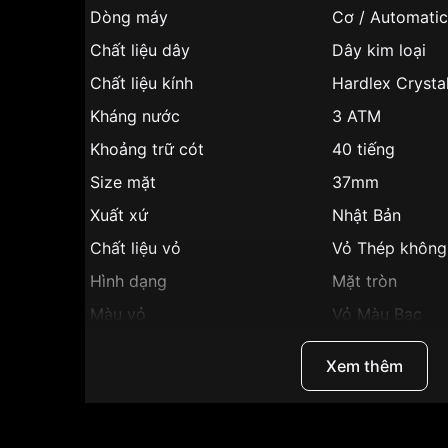
Dòng máy
Cơ / Automatic
Chất liệu dây
Dây kim loại
Chất liệu kính
Hardlex Crysta
Kháng nước
3 ATM
Khoảng trữ cót
40 tiếng
Size mặt
37mm
Xuất xứ
Nhật Bản
Chất liệu vỏ
Vỏ Thép không
Hình dạng
Mặt tròn
Màu vỏ
Vỏ Màu Bạc
Phong cách
Sang trọng, Tin
Xem thêm
Tính năng
Lịch ngày, giờ,
Độ dày
11mm
Màu mặt
Mặt xanh dươn