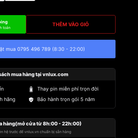
ping
THÊM VÀO GIỎ
h toán
đặt mua
0795 496 789
(8:30 - 22:00)
sách mua hàng tại vnlux.com
ển
Thay pin miễn phí trọn đời
h hãng
Bảo hành trọn gói 5 năm
a hàng(mở cửa từ 8h:00 - 22h:00)
iên hệ trước để vnlux.vn chuẩn bị sẵn hàng