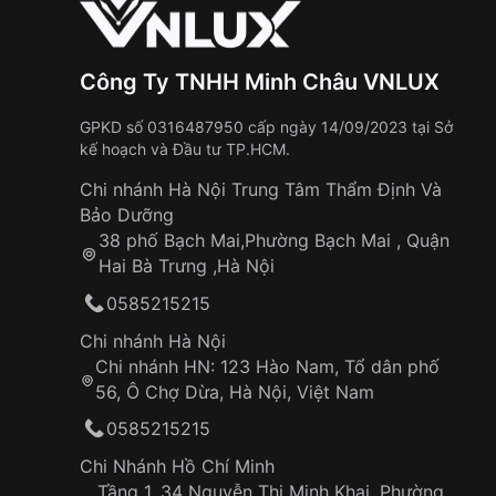
Công Ty TNHH Minh Châu VNLUX
GPKD số 0316487950 cấp ngày 14/09/2023 tại Sở
kế hoạch và Đầu tư TP.HCM.
Chi nhánh Hà Nội Trung Tâm Thẩm Định Và
Bảo Dưỡng
38 phố Bạch Mai,Phường Bạch Mai , Quận
Hai Bà Trưng ,Hà Nội
0585215215
Chi nhánh Hà Nội
Chi nhánh HN: 123 Hào Nam, Tổ dân phố
56, Ô Chợ Dừa, Hà Nội, Việt Nam
0585215215
Chi Nhánh Hồ Chí Minh
Tầng 1, 34 Nguyễn Thị Minh Khai, Phường