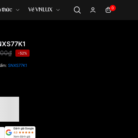
0
n thức
Về VNLUX
NXS77K1
000₫
-52%
hẩm:
SNXS77K1