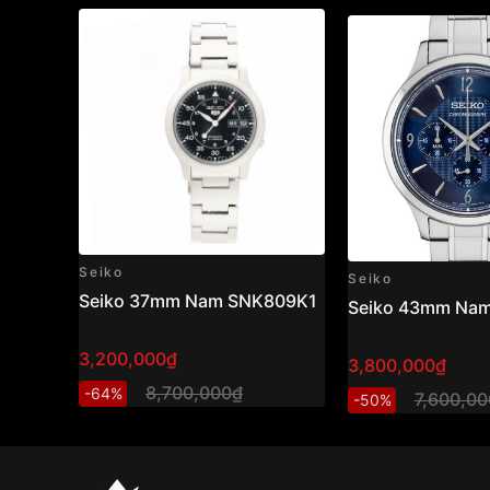
Seiko
Seiko
Seiko 37mm Nam SNK809K1
Seiko 43mm Na
3,200,000₫
3,800,000₫
8,700,000₫
-64%
7,600,0
-50%