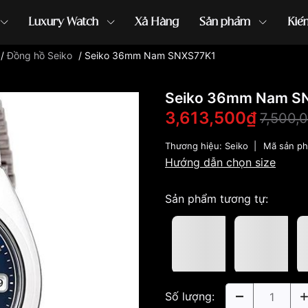
Luxury Watch
Xả Hàng
Sản phẩm
Kiế
/
Đồng hồ Seiko
/
Seiko 36mm Nam SNXS77K1
ồng hồ G-Shock
đồng hồ Orient
...
Seiko 36mm Nam S
3,613,500₫
7,500,
Thương hiệu:
Seiko
|
Mã sản p
Hướng dẫn chọn size
Sản phẩm tương tự:
Số lượng: