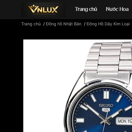
Trang chủ
Nước Hoa
Trang chủ
/
Đồng hồ Nhật Bản
/
Đông Hồ Dây Kim Loại
Đồng hồ casio
đ