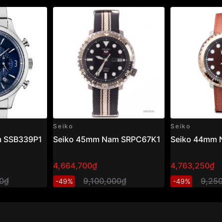
Seiko
Seiko
m SSB339P1
Seiko 45mm Nam SRPC67K1
Seiko 44mm
4,664,700₫
4,763,250₫
00₫
9,100,000₫
9,25
-49%
-49%