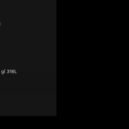
l
 gỉ 316L
h tế
 phút, giây
g