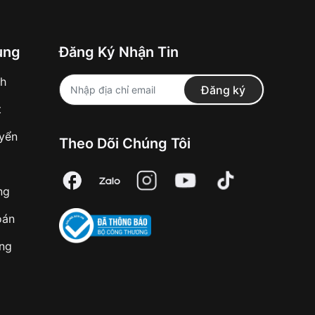
ung
Đăng Ký Nhận Tin
nh
Đăng ký
t
uyển
Theo Dõi Chúng Tôi
ng
oán
àng