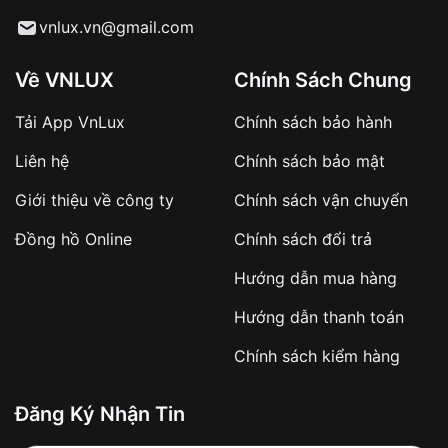
Từ khóa SEO:
vnlux.vn@gmail.com
Về VNLUX
Chính Sách Chung
Tải App VnLux
Chính sách bảo hành
Áp dụng với các đơn hàng giá trị cao hoặc
Liên hệ
Chính sách bảo mật
sản phẩm đặc biệt
Khách hàng cần
đặt cọc trước 10% giá trị đơn
Giới thiệu về công ty
Chính sách vận chuyển
hàng
Số tiền còn lại thanh toán khi nhận hàng hoặc
Đồng hồ Online
Chính sách đổi trả
theo thỏa thuận
Hướng dẫn mua hàng
Lợi ích của việc đặt cọc:
Hướng dẫn thanh toán
✔️ Đảm bảo xử lý đơn hàng nhanh chóng
Chính sách kiểm hàng
✔️ Hạn chế tình trạng hủy đơn không mong
muốn
Đăng Ký Nhận Tin
Từ khóa SEO: