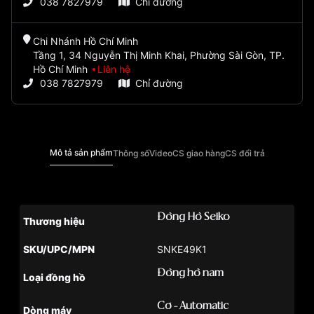
038 7827979
Chỉ đường
Chi Nhánh Hồ Chí Minh
Tầng 1, 34 Nguyễn Thị Minh Khai, Phường Sài Gòn, TP.
Hồ Chí Minh
Liên hệ
038 7827979
Chỉ đường
Mô tả sản phẩm
Thông số
Video
CS giao hàng
CS đổi trả
Đồng Hồ Seiko
Thương hiệu
SKU/UPC/MPN
SNKE49K1
Đồng hồ nam
Loại đồng hồ
Cơ - Automatic
Dòng máy