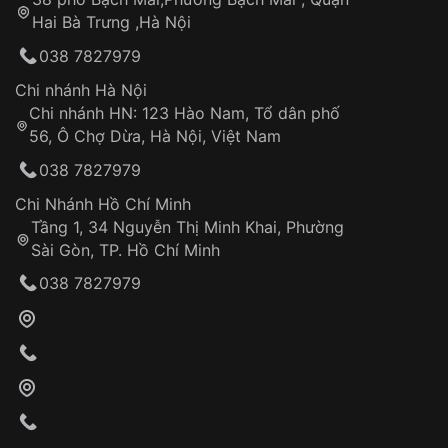
Tự ý sửa chữa
Hai Bà Trưng ,Hà Nội
Can thiệp tại các nơi không thuộc hệ
038 7827979
thống VNLUX
Hotline: 0585 215 215
Chi nhánh Hà Nội
Chi nhánh HN: 123 Hào Nam, Tổ dân phố
Từ khóa SEO:
56, Ô Chợ Dừa, Hà Nội, Việt Nam
Hỗ trợ nhanh chóng – minh bạch
038 7827979
Đảm bảo quyền lợi khách hàng
Đồng hành cùng khách hàng trong suốt quá
Chi Nhánh Hồ Chí Minh
trình sử dụng
Tầng 1, 34 Nguyễn Thị Minh Khai, Phường
Sài Gòn, TP. Hồ Chí Minh
Giao hàng tận nơi
038 7827979
Khách hàng kiểm tra và thanh toán trực tiếp
cho nhân viên giao hàng
Xác nhận đơn hàng và thanh toán
VNLUX tiến hành giao hàng đến địa chỉ yêu
cầu