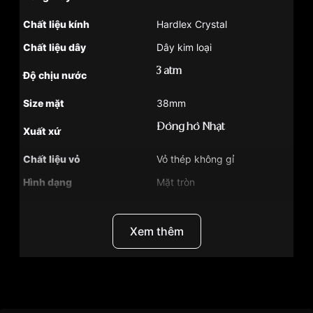
Chất liệu kính
Hardlex Crystal
Chất liệu dây
Dây kim loại
3 atm
Độ chịu nước
Size mặt
38mm
Đồng hồ Nhật
Xuất xứ
Chất liệu vỏ
Vỏ thép không gỉ
Hình dạng
Mặt tròn
Màu vỏ
Bạc
Tình trạng
Hàng mới về
Xem thêm
Phong cách
Lộ máy , Lộ đáy
Màu mặt
Mặt trắng
Thương Hiệu
Seiko
Khoảng trữ cót
40 tiếng