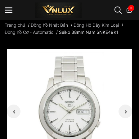
0
Trang chủ
/
Đồng hồ Nhật Bản
/
Đông Hồ Dây Kim Loại
/
Đồng hồ Cơ - Automatic
/
Seiko 38mm Nam SNKE49K1
Đồng hồ casio
đồng hồ G-Shock
đồng hồ Orient
...