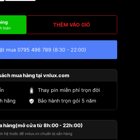
ping
THÊM VÀO GIỎ
h toán
đặt mua
0795 496 789
(8:30 - 22:00)
sách mua hàng tại vnlux.com
ển
Thay pin miễn phí trọn đời
h hãng
Bảo hành trọn gói 5 năm
a hàng(mở cửa từ 8h:00 - 22h:00)
iên hệ trước để vnlux.vn chuẩn bị sẵn hàng