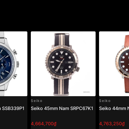
Seiko
Seiko
m SSB339P1
Seiko 45mm Nam SRPC67K1
Seiko 44mm
4,664,700₫
4,763,250₫