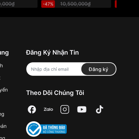
0,000₫
10,500,000₫
2
-47%
-50%
ung
Đăng Ký Nhận Tin
nh
Đăng ký
t
uyển
Theo Dõi Chúng Tôi
ng
oán
àng