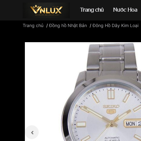
Trang chủ
Nước Hoa
Trang chủ
/
Đồng hồ Nhật Bản
/
Đông Hồ Dây Kim Loại
Đồng hồ casio
đ