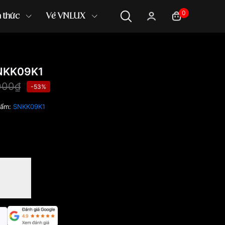
0
n thức
Về VNLUX
NKK09K1
000₫
-53%
hẩm:
SNKK09K1