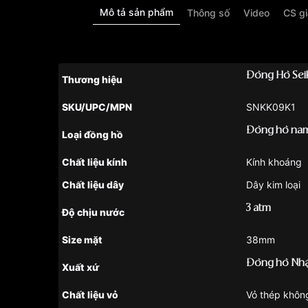
Mô tả sản phẩm
Thông số
Video
CS g
Đồng Hồ Sei
Thương hiệu
SKU/UPC/MPN
SNKK09K1
Đồng hồ na
Loại đồng hồ
Chất liệu kính
Kính khoáng
Chất liệu dây
Dây kim loại
3 atm
Độ chịu nước
Size mặt
38mm
Đồng hồ Nhậ
Xuất xứ
Chất liệu vỏ
Vỏ thép khôn