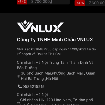
8,700,000₫
-64%
7,600,0
-50%
Công Ty TNHH Minh Châu VNLUX
GPKD số 0316487950 cấp ngày 14/09/2023 tại Sở
kế hoạch và Đầu tư TP.HCM.
Chi nhánh Hà Nội Trung Tâm Thẩm Định Và
Bảo Dưỡng
38 phố Bạch Mai,Phường Bạch Mai , Quận
Hai Bà Trưng ,Hà Nội
0585215215
Chi nhánh Hà Nội
Chi nhánh HN: 123 Hào Nam, Tổ dân phố