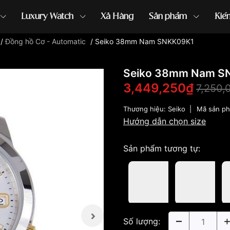
Luxury Watch
Xả Hàng
Sản phẩm
Kiế
/
Đồng hồ Cơ - Automatic
/
Seiko 38mm Nam SNKK09K1
ồng hồ G-Shock
đồng hồ Orient
...
Seiko 38mm Nam S
3,449,250₫
7,250,
Thương hiệu:
Seiko
|
Mã sản p
Hướng dẫn chọn size
Sản phẩm tương tự:
Số lượng: