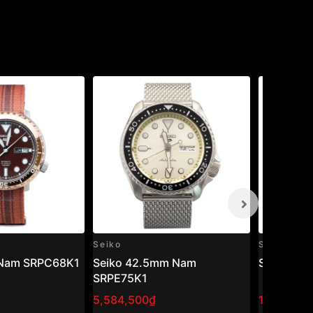
Seiko
Seiko
 Nam SRPC68K1
Seiko 42.5mm Nam
Seiko 43
SRPE75K1
5,584,500₫
10,800,0