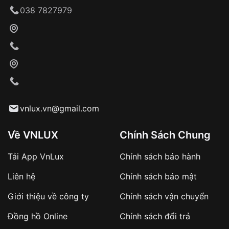
Giao hàng tận nơi
038 7827979
Khách hàng kiểm tra và thanh toán trực tiếp
cho nhân viên giao hàng
Xác nhận đơn hàng và thanh toán
VNLUX tiến hành giao hàng đến địa chỉ yêu
cầu
Từ khóa SEO:
vnlux.vn@gmail.com
Về VNLUX
Chính Sách Chung
Tải App VnLux
Chính sách bảo hành
Áp dụng với các đơn hàng giá trị cao hoặc
Liên hệ
Chính sách bảo mật
sản phẩm đặc biệt
Khách hàng cần
đặt cọc trước 10% giá trị đơn
Giới thiệu về công ty
Chính sách vận chuyển
hàng
Số tiền còn lại thanh toán khi nhận hàng hoặc
Đồng hồ Online
Chính sách đổi trả
theo thỏa thuận