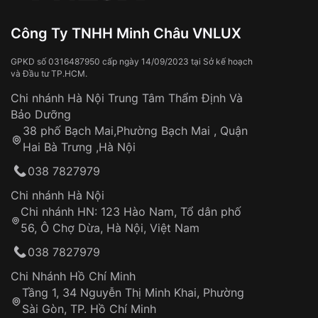
hơi
Xem thêm
Đồng hồ bị hư hỏng do:
Công Ty TNHH Minh Châu VNLUX
Va đập, rơi vỡ
Thời gian vận chuyển trung bình:
Tai nạn hoặc tác động từ bên ngoài
3 – 5 ngày
GPKD số 0316487950 cấp ngày 14/09/2023 tại Sở kế hoạch
và Đầu tư TP.HCM.
làm việc
Hao mòn tự nhiên theo thời gian:
Áp dụng cho tất cả tỉnh thành trên toàn quốc
Dây đeo
Chi nhánh Hà Nội Trung Tâm Thẩm Định Và
Thời gian tính từ khi xác nhận đơn hàng thành
Vỏ đồng hồ
Bảo Dưỡng
công
Sản phẩm đã bị:
38 phố Bạch Mai,Phường Bạch Mai , Quận
Tự ý sửa chữa
Hai Bà Trưng ,Hà Nội
Can thiệp tại các nơi không thuộc hệ
038 7827979
thống VNLUX
Hotline: 0585 215 215
Chi nhánh Hà Nội
Chi nhánh HN: 123 Hào Nam, Tổ dân phố
Từ khóa SEO:
56, Ô Chợ Dừa, Hà Nội, Việt Nam
Hỗ trợ nhanh chóng – minh bạch
038 7827979
Đảm bảo quyền lợi khách hàng
Đồng hành cùng khách hàng trong suốt quá
Chi Nhánh Hồ Chí Minh
trình sử dụng
Tầng 1, 34 Nguyễn Thị Minh Khai, Phường
Sài Gòn, TP. Hồ Chí Minh