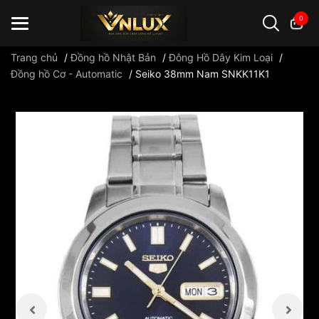
0
Trang chủ
/
Đồng hồ Nhật Bản
/
Đông Hồ Dây Kim Loại
/
Đồng hồ Cơ - Automatic
/
Seiko 38mm Nam SNKK11K1
Đồng hồ casio
đồng hồ G-Shock
đồng hồ Orient
...