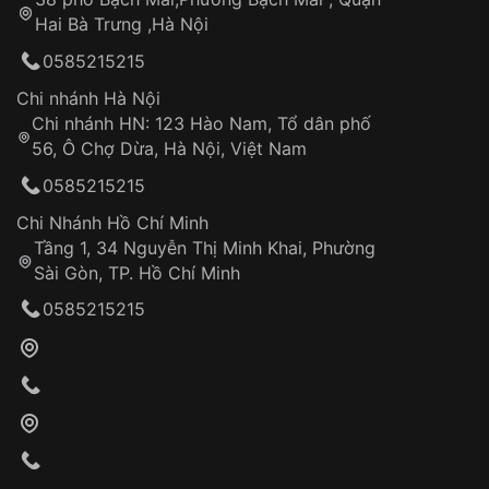
Tự ý sửa chữa
Hai Bà Trưng ,Hà Nội
Can thiệp tại các nơi không thuộc hệ
0585215215
thống VNLUX
Hotline: 0585 215 215
Chi nhánh Hà Nội
Chi nhánh HN: 123 Hào Nam, Tổ dân phố
Từ khóa SEO:
56, Ô Chợ Dừa, Hà Nội, Việt Nam
Hỗ trợ nhanh chóng – minh bạch
0585215215
Đảm bảo quyền lợi khách hàng
Đồng hành cùng khách hàng trong suốt quá
Chi Nhánh Hồ Chí Minh
trình sử dụng
Tầng 1, 34 Nguyễn Thị Minh Khai, Phường
Sài Gòn, TP. Hồ Chí Minh
Giao hàng tận nơi
0585215215
Khách hàng kiểm tra và thanh toán trực tiếp
cho nhân viên giao hàng
Xác nhận đơn hàng và thanh toán
VNLUX tiến hành giao hàng đến địa chỉ yêu
cầu