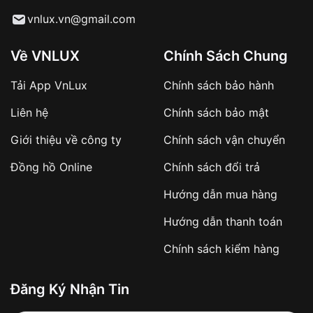
Từ khóa SEO:
vnlux.vn@gmail.com
Về VNLUX
Chính Sách Chung
Tải App VnLux
Chính sách bảo hành
Áp dụng với các đơn hàng giá trị cao hoặc
Liên hệ
Chính sách bảo mật
sản phẩm đặc biệt
Khách hàng cần
đặt cọc trước 10% giá trị đơn
Giới thiệu về công ty
Chính sách vận chuyển
hàng
Số tiền còn lại thanh toán khi nhận hàng hoặc
Đồng hồ Online
Chính sách đổi trả
theo thỏa thuận
Hướng dẫn mua hàng
Lợi ích của việc đặt cọc:
Hướng dẫn thanh toán
✔️ Đảm bảo xử lý đơn hàng nhanh chóng
Chính sách kiểm hàng
✔️ Hạn chế tình trạng hủy đơn không mong
muốn
Đăng Ký Nhận Tin
Từ khóa SEO: