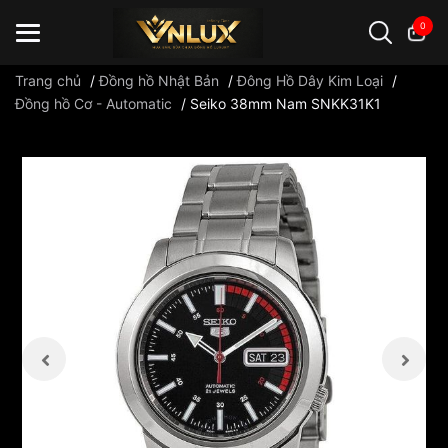
0
Trang chủ
/
Đồng hồ Nhật Bản
/
Đông Hồ Dây Kim Loại
/
Đồng hồ Cơ - Automatic
/
Seiko 38mm Nam SNKK31K1
Đồng hồ casio
đồng hồ G-Shock
đồng hồ Orient
...