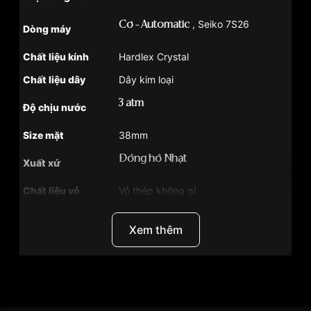
, Seiko 7S26
Cơ - Automatic
Dòng máy
Chất liệu kính
Hardlex Crystal
Chất liệu dây
Dây kim loại
3 atm
Độ chịu nước
Size mặt
38mm
Đồng hồ Nhật
Xuất xứ
Chất liệu vỏ
Vỏ thép không gỉ
Hình dạng
Mặt tròn
Xem thêm
Màu vỏ
Bạc
Tính năng
Lịch ngày , Lịch thứ , Dạ quang
Độ dầy
11mm
Thương Hiệu
Seiko
Màu mặt
Mặt đen