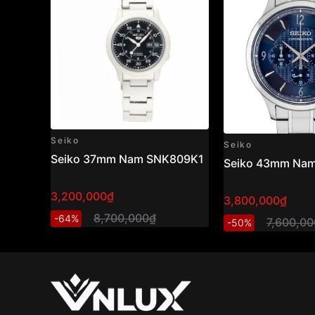
Seiko
Seiko
Seiko 37mm Nam SNK809K1
Seiko 43mm Na
3,200,000₫
3,800,000₫
8,700,000₫
-64%
7,600,0
-50%