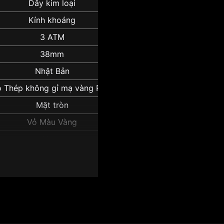
Dây kim loại
Kính khoáng
3 ATM
38mm
Nhật Bản
ỏ Thép không gỉ mạ vàng PVD
Mặt tròn
Vỏ Màu Vàng
11mm
NKK74K1":