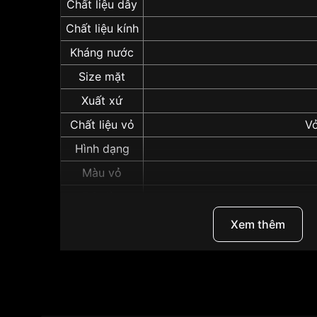
Chất liệu dây
Chất liệu kính
Kháng nước
Size mặt
Xuất xứ
Chất liệu vỏ
V
Hình dạng
Màu vỏ
Độ dày
Những sản phẩm tương tự
"Seiko 38mm Nam S
Xem thêm