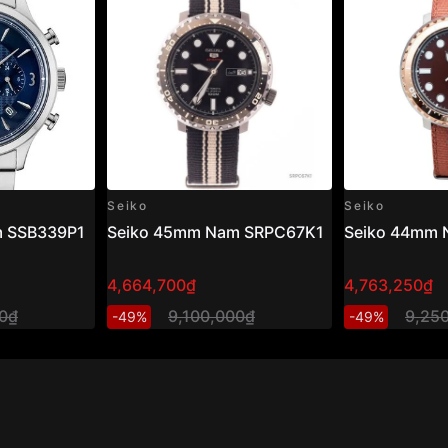
Seiko
Seiko
m SSB339P1
Seiko 45mm Nam SRPC67K1
Seiko 44mm
4,664,700₫
4,763,250₫
00₫
9,100,000₫
9,25
-49%
-49%