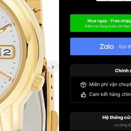
Mua ngay - Free ship
Kiểm tra hàng trước khi than
Gọi 
Chính 
Miễn phí vận chuy
Cam kết hàng chín
Hệ thống cử
vui lòng l