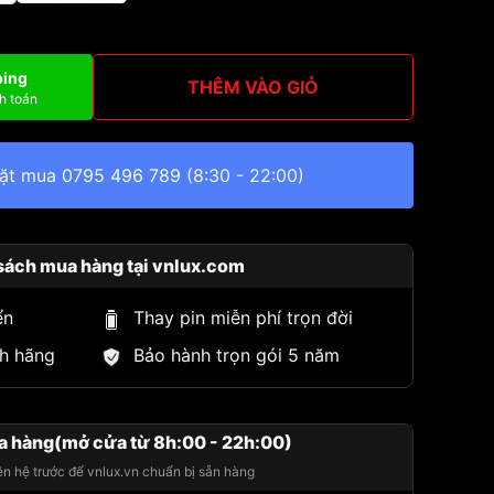
ping
THÊM VÀO GIỎ
h toán
đặt mua
0795 496 789
(8:30 - 22:00)
sách mua hàng tại vnlux.com
ển
Thay pin miễn phí trọn đời
h hãng
Bảo hành trọn gói 5 năm
a hàng(mở cửa từ 8h:00 - 22h:00)
iên hệ trước để vnlux.vn chuẩn bị sẵn hàng