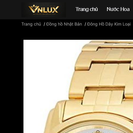
Trang chủ
Nước Hoa
Trang chủ
/
Đồng hồ Nhật Bản
/
Đông Hồ Dây Kim Loại
Đồng hồ casio
đ