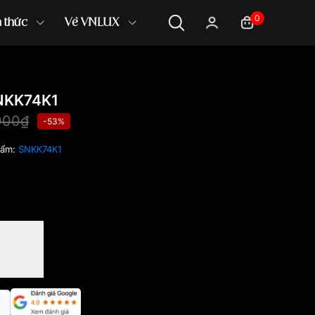
0
n thức
Về VNLUX
NKK74K1
000₫
-53%
hẩm:
SNKK74K1