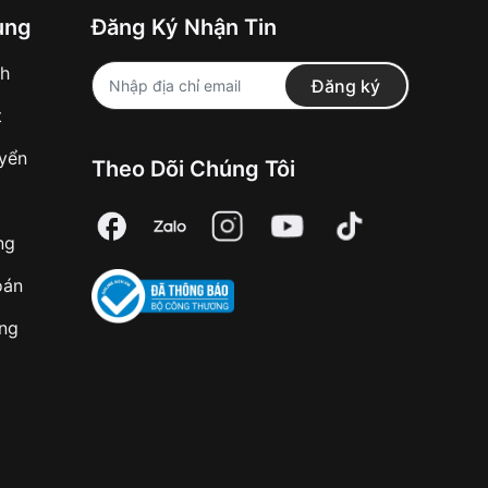
ung
Đăng Ký Nhận Tin
nh
Đăng ký
t
uyển
Theo Dõi Chúng Tôi
ng
oán
àng