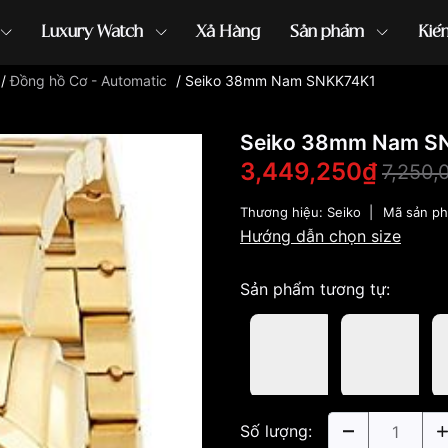
Luxury Watch
Xả Hàng
Sản phẩm
Kiế
/
Đồng hồ Cơ - Automatic
/
Seiko 38mm Nam SNKK74K1
ồng hồ G-Shock
đồng hồ Orient
...
Seiko 38mm Nam S
3,449,250₫
7,250,
Thương hiệu:
Seiko
|
Mã sản p
Hướng dẫn chọn size
Sản phẩm tương tự:
Số lượng: