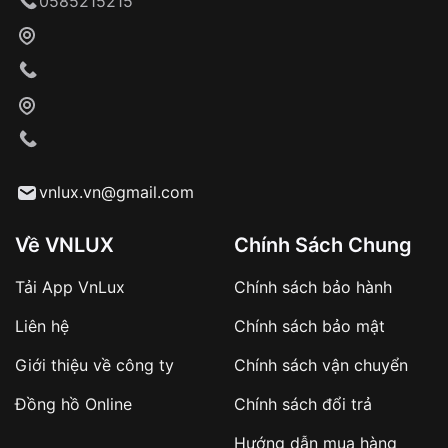
0585215215
Khách hàng kiểm tra và thanh toán trực tiếp
cho nhân viên giao hàng
Xác nhận đơn hàng và thanh toán
VNLUX tiến hành giao hàng đến địa chỉ yêu
cầu
Từ khóa SEO:
vnlux.vn@gmail.com
Về VNLUX
Chính Sách Chung
Tải App VnLux
Chính sách bảo hành
Áp dụng với các đơn hàng giá trị cao hoặc
Liên hệ
Chính sách bảo mật
sản phẩm đặc biệt
Khách hàng cần
đặt cọc trước 10% giá trị đơn
Giới thiệu về công ty
Chính sách vận chuyển
hàng
Số tiền còn lại thanh toán khi nhận hàng hoặc
Đồng hồ Online
Chính sách đổi trả
theo thỏa thuận
Hướng dẫn mua hàng