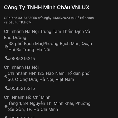
Đồng hồ bị hư hỏng do:
Công Ty TNHH Minh Châu VNLUX
Va đập, rơi vỡ
Thời gian vận chuyển trung bình:
Tai nạn hoặc tác động từ bên ngoài
3 – 5 ngày
GPKD số 0316487950 cấp ngày 14/09/2023 tại Sở kế hoạch
và Đầu tư TP.HCM.
làm việc
Hao mòn tự nhiên theo thời gian:
Áp dụng cho tất cả tỉnh thành trên toàn quốc
Dây đeo
Chi nhánh Hà Nội Trung Tâm Thẩm Định Và
Thời gian tính từ khi xác nhận đơn hàng thành
Vỏ đồng hồ
Bảo Dưỡng
công
Sản phẩm đã bị:
38 phố Bạch Mai,Phường Bạch Mai , Quận
Tự ý sửa chữa
Hai Bà Trưng ,Hà Nội
Can thiệp tại các nơi không thuộc hệ
0585215215
thống VNLUX
Hotline: 0585 215 215
Chi nhánh Hà Nội
Chi nhánh HN: 123 Hào Nam, Tổ dân phố
Từ khóa SEO:
56, Ô Chợ Dừa, Hà Nội, Việt Nam
Hỗ trợ nhanh chóng – minh bạch
0585215215
Đảm bảo quyền lợi khách hàng
Đồng hành cùng khách hàng trong suốt quá
Chi Nhánh Hồ Chí Minh
trình sử dụng
Tầng 1, 34 Nguyễn Thị Minh Khai, Phường
Sài Gòn, TP. Hồ Chí Minh
Giao hàng tận nơi