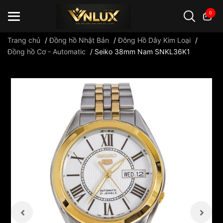
0
Trang chủ
/
Đồng hồ Nhật Bản
/
Đông Hồ Dây Kim Loại
/
Đồng hồ Cơ - Automatic
/
Seiko 38mm Nam SNKL36K1
Đồng hồ casio
đồng hồ G-Shock
đồng hồ Orient
...