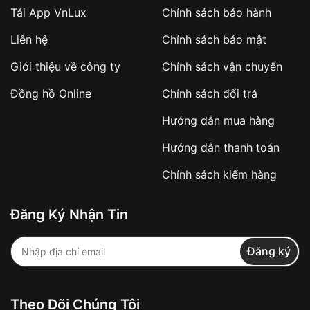
Tải App VnLux
Chính sách bảo hành
Áp dụng với các đơn hàng giá trị cao hoặc
Liên hệ
Chính sách bảo mật
sản phẩm đặc biệt
Khách hàng cần
đặt cọc trước 10% giá trị đơn
Giới thiệu về công ty
Chính sách vận chuyển
hàng
Số tiền còn lại thanh toán khi nhận hàng hoặc
Đồng hồ Online
Chính sách đổi trả
theo thỏa thuận
Hướng dẫn mua hàng
Lợi ích của việc đặt cọc:
Hướng dẫn thanh toán
✔️ Đảm bảo xử lý đơn hàng nhanh chóng
Chính sách kiểm hàng
✔️ Hạn chế tình trạng hủy đơn không mong
muốn
Đăng Ký Nhận Tin
Từ khóa SEO:
Đăng ký
Khách hàng được
kiểm tra hàng trước khi
Theo Dõi Chúng Tôi