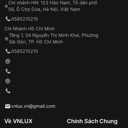
Chi nhánh HN: 123 Hào Nam, Tổ dân phố
Từ khóa SEO:
56, Ô Chợ Dừa, Hà Nội, Việt Nam
Hỗ trợ nhanh chóng – minh bạch
0585215215
Đảm bảo quyền lợi khách hàng
Đồng hành cùng khách hàng trong suốt quá
Chi Nhánh Hồ Chí Minh
trình sử dụng
Tầng 1, 34 Nguyễn Thị Minh Khai, Phường
Sài Gòn, TP. Hồ Chí Minh
Giao hàng tận nơi
0585215215
Khách hàng kiểm tra và thanh toán trực tiếp
cho nhân viên giao hàng
Xác nhận đơn hàng và thanh toán
VNLUX tiến hành giao hàng đến địa chỉ yêu
cầu
Từ khóa SEO:
vnlux.vn@gmail.com
Về VNLUX
Chính Sách Chung