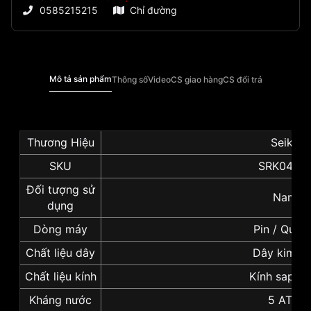
0585215215
Chỉ đường
Mô tả sản phẩm
Thông số
Video
CS giao hàng
CS đổi trả
Thương Hiệu
Seiko
SKU
SRK048P
Đối tượng sử
Nam
dụng
Dòng máy
Pin / Quar
Chất liệu dây
Dây kim lo
Chất liệu kính
Kính sapphi
Kháng nước
5 ATM