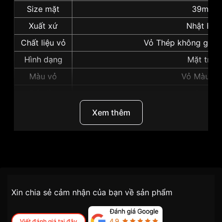
Size mặt
39mm
Xuất xứ
Nhật Bản
Chất liệu vỏ
Vỏ Thép không gỉ m
Hình dạng
Mặt tròn
Màu vỏ
Vỏ Màu Bạ
Độ dày
8mm
Những sản phẩm tương tự
"Seiko 39mm Nam
Xem thêm
SRK048P1":
Thương Hiệu
Seiko
SKU
SRK048P1
Chính sách vận chuyển VNLUX
Xin chia sẻ cảm nhận của bạn về sản phẩm
tiện lợi –
Đối tượng sử dụng
Nam
nhanh chóng – minh bạch
Dòng máy
Pin / Quartz
Viết đánh giá tại đây