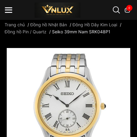
0
Trang chủ
/
Đồng hồ Nhật Bản
/
Đông Hồ Dây Kim Loại
/
Đồng hồ Pin / Quartz
/
Seiko 39mm Nam SRK048P1
Đồng hồ casio
đồng hồ G-Shock
đồng hồ Orient
...