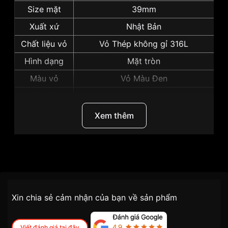
Size mặt
39mm
Xuất xứ
Nhật Bản
Chất liệu vỏ
Vỏ Thép không gỉ 316L
Hình dạng
Mặt tròn
Màu vỏ
Vỏ Màu Đen
Độ dày
13mm
Những sản phẩm tương tự
"Seiko 39mm Nam
Xem thêm
SRPH25K1":
Thương Hiệu
Seiko
SKU
SRPH25K1
Chính sách vận chuyển VNLUX
Xin chia sẻ cảm nhận của bạn về sản phẩm
tiện lợi –
Đối tượng sử dụng
Nam
nhanh chóng – minh bạch
Dòng máy
Cơ / Automatic
Viết đánh giá tại đây