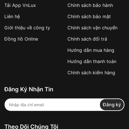
Tải App VnLux
Chính sách bảo hành
Áp dụng với các đơn hàng giá trị cao hoặc
Liên hệ
Chính sách bảo mật
sản phẩm đặc biệt
Khách hàng cần
đặt cọc trước 10% giá trị đơn
Giới thiệu về công ty
Chính sách vận chuyển
hàng
Số tiền còn lại thanh toán khi nhận hàng hoặc
Đồng hồ Online
Chính sách đổi trả
theo thỏa thuận
Hướng dẫn mua hàng
Lợi ích của việc đặt cọc:
Hướng dẫn thanh toán
✔️ Đảm bảo xử lý đơn hàng nhanh chóng
Chính sách kiểm hàng
✔️ Hạn chế tình trạng hủy đơn không mong
muốn
Đăng Ký Nhận Tin
Từ khóa SEO:
Đăng ký
Khách hàng được
kiểm tra hàng trước khi
Theo Dõi Chúng Tôi