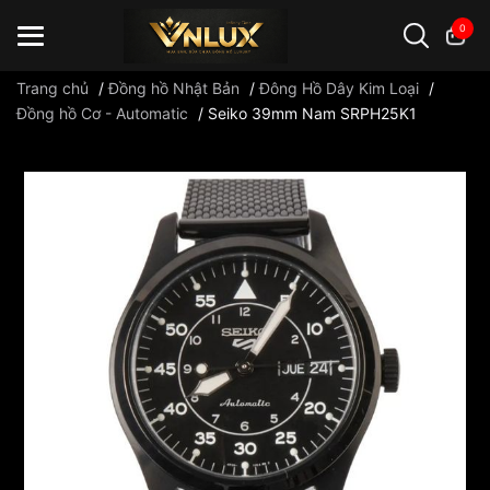
0
Trang chủ
/
Đồng hồ Nhật Bản
/
Đông Hồ Dây Kim Loại
/
Đồng hồ Cơ - Automatic
/
Seiko 39mm Nam SRPH25K1
Đồng hồ casio
đồng hồ G-Shock
đồng hồ Orient
...