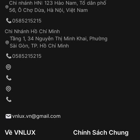
Chi nhánh HN: 123 Hào Nam, Tổ dân phố
Từ khóa SEO:
56, Ô Chợ Dừa, Hà Nội, Việt Nam
Hỗ trợ nhanh chóng – minh bạch
0585215215
Đảm bảo quyền lợi khách hàng
Đồng hành cùng khách hàng trong suốt quá
Chi Nhánh Hồ Chí Minh
trình sử dụng
Tầng 1, 34 Nguyễn Thị Minh Khai, Phường
Sài Gòn, TP. Hồ Chí Minh
Giao hàng tận nơi
0585215215
Khách hàng kiểm tra và thanh toán trực tiếp
cho nhân viên giao hàng
Xác nhận đơn hàng và thanh toán
VNLUX tiến hành giao hàng đến địa chỉ yêu
cầu
Từ khóa SEO:
vnlux.vn@gmail.com
Về VNLUX
Chính Sách Chung