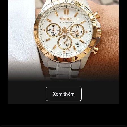
Xem thêm
Seiko SBTR024
là một trong những mẫu đồng hồ
nam được yêu thích nhất trong dòng sản phẩm
Seiko Spirit. Với thiết kế tinh tế, kết hợp hài hòa
Thương Hiệu
Seiko
giữa phong cách cổ điển và hiện đại, chiếc đồng