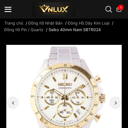
0
Trang chủ
/
Đồng hồ Nhật Bản
/
Đông Hồ Dây Kim Loại
/
Đồng hồ Pin / Quartz
/
Seiko 40mm Nam SBTR024
Đồng hồ casio
đồng hồ G-Shock
đồng hồ Orient
...