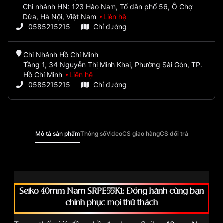
Chi nhánh HN: 123 Hào Nam, Tổ dân phố 56, Ô Chợ
Dừa, Hà Nội, Việt Nam
Liên hệ
0585215215
Chỉ đường
Chi Nhánh Hồ Chí Minh
Tầng 1, 34 Nguyễn Thị Minh Khai, Phường Sài Gòn, TP.
Hồ Chí Minh
Liên hệ
0585215215
Chỉ đường
Mô tả sản phẩm
Thông số
Video
CS giao hàng
CS đổi trả
Seiko 40mm Nam SRPE55K1: Đồng hành cùng bạn
chinh phục mọi thử thách