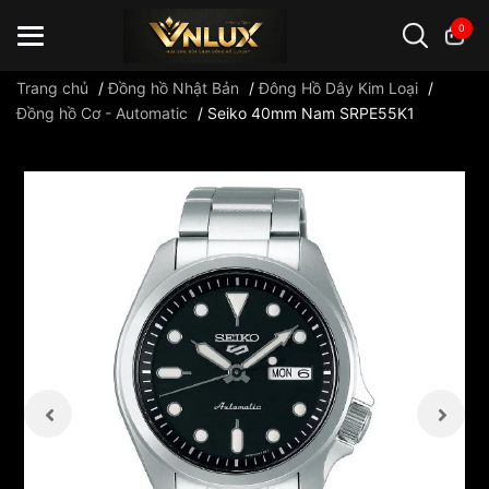
0
Trang chủ
/
Đồng hồ Nhật Bản
/
Đông Hồ Dây Kim Loại
/
Đồng hồ Cơ - Automatic
/
Seiko 40mm Nam SRPE55K1
Đồng hồ casio
đồng hồ G-Shock
đồng hồ Orient
...