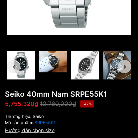
Seiko 40mm Nam SRPE55K1
10,760,000₫
5,755,320₫
-47%
Thương hiệu:
Seiko
Mã sản phẩm:
SRPE55K1
Hướng dẫn chọn size