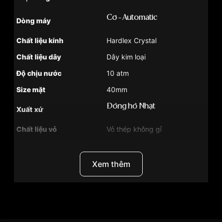
Cơ - Automatic
Dòng máy
Chất liệu kính
Hardlex Crystal
Chất liệu dây
Dây kim loại
Độ chịu nước
10 atm
Size mặt
40mm
Đồng hồ Nhật
Xuất xứ
Chất liệu vỏ
Vỏ thép không gỉ
Hình dạng
Mặt tròn
Màu vỏ
Vàng hồng
Xem thêm
Tính năng
Lịch ngày, Lịch thứ
Phong cách
Lộ đáy , Lộ máy
Thương Hiệu
Seiko
Màu mặt
Mặt đen