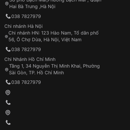
Tự ý sửa chữa
Hai Bà Trưng ,Hà Nội
Can thiệp tại các nơi không thuộc hệ
038 7827979
thống VNLUX
Hotline: 0585 215 215
Chi nhánh Hà Nội
Chi nhánh HN: 123 Hào Nam, Tổ dân phố
Từ khóa SEO:
56, Ô Chợ Dừa, Hà Nội, Việt Nam
Hỗ trợ nhanh chóng – minh bạch
038 7827979
Đảm bảo quyền lợi khách hàng
Đồng hành cùng khách hàng trong suốt quá
Chi Nhánh Hồ Chí Minh
trình sử dụng
Tầng 1, 34 Nguyễn Thị Minh Khai, Phường
Sài Gòn, TP. Hồ Chí Minh
Giao hàng tận nơi
038 7827979
Khách hàng kiểm tra và thanh toán trực tiếp
cho nhân viên giao hàng
Xác nhận đơn hàng và thanh toán
VNLUX tiến hành giao hàng đến địa chỉ yêu
cầu