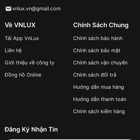
Từ khóa SEO:
vnlux.vn@gmail.com
Về VNLUX
Chính Sách Chung
Tải App VnLux
Chính sách bảo hành
Áp dụng với các đơn hàng giá trị cao hoặc
Liên hệ
Chính sách bảo mật
sản phẩm đặc biệt
Khách hàng cần
đặt cọc trước 10% giá trị đơn
Giới thiệu về công ty
Chính sách vận chuyển
hàng
Số tiền còn lại thanh toán khi nhận hàng hoặc
Đồng hồ Online
Chính sách đổi trả
theo thỏa thuận
Hướng dẫn mua hàng
Lợi ích của việc đặt cọc:
Hướng dẫn thanh toán
✔️ Đảm bảo xử lý đơn hàng nhanh chóng
Chính sách kiểm hàng
✔️ Hạn chế tình trạng hủy đơn không mong
muốn
Đăng Ký Nhận Tin
Từ khóa SEO: