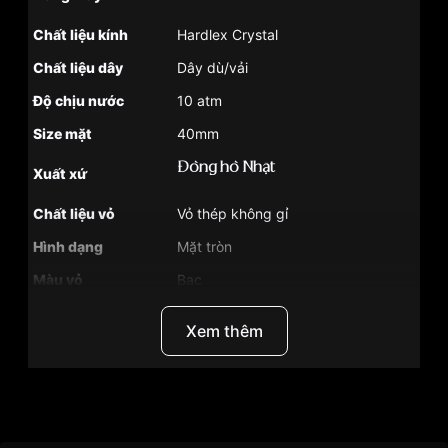
Chất liệu kính
Hardlex Crystal
Chất liệu dây
Dây dù/vải
Độ chịu nước
10 atm
Size mặt
40mm
Đồng hồ Nhật
Xuất xứ
Chất liệu vỏ
Vỏ thép không gỉ
Hình dạng
Mặt tròn
Màu vỏ
Bạc
Phong cách
Lộ đáy , Thể thao
Xem thêm
Tính năng
Dạ quang , Lịch ngày , Lịch thứ
Độ dầy
11.5mm
Màu mặt
Xanh lục
Thương Hiệu
Seiko
Khoảng trữ cót
40 tiếng