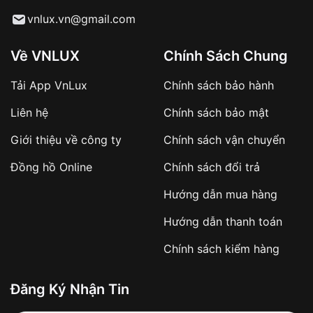
Từ khóa SEO:
vnlux.vn@gmail.com
Về VNLUX
Chính Sách Chung
Tải App VnLux
Chính sách bảo hành
Áp dụng với các đơn hàng giá trị cao hoặc
Liên hệ
Chính sách bảo mật
sản phẩm đặc biệt
Khách hàng cần
đặt cọc trước 10% giá trị đơn
Giới thiệu về công ty
Chính sách vận chuyển
hàng
Số tiền còn lại thanh toán khi nhận hàng hoặc
Đồng hồ Online
Chính sách đổi trả
theo thỏa thuận
Hướng dẫn mua hàng
Lợi ích của việc đặt cọc:
Hướng dẫn thanh toán
✔️ Đảm bảo xử lý đơn hàng nhanh chóng
Chính sách kiểm hàng
✔️ Hạn chế tình trạng hủy đơn không mong
muốn
Đăng Ký Nhận Tin
Từ khóa SEO: