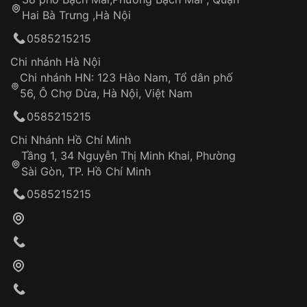
Tự ý sửa chữa
Hai Bà Trưng ,Hà Nội
Can thiệp tại các nơi không thuộc hệ
0585215215
thống VNLUX
Hotline: 0585 215 215
Chi nhánh Hà Nội
Chi nhánh HN: 123 Hào Nam, Tổ dân phố
Từ khóa SEO:
56, Ô Chợ Dừa, Hà Nội, Việt Nam
Hỗ trợ nhanh chóng – minh bạch
0585215215
Đảm bảo quyền lợi khách hàng
Đồng hành cùng khách hàng trong suốt quá
Chi Nhánh Hồ Chí Minh
trình sử dụng
Tầng 1, 34 Nguyễn Thị Minh Khai, Phường
Sài Gòn, TP. Hồ Chí Minh
Giao hàng tận nơi
0585215215
Khách hàng kiểm tra và thanh toán trực tiếp
cho nhân viên giao hàng
Xác nhận đơn hàng và thanh toán
VNLUX tiến hành giao hàng đến địa chỉ yêu
cầu