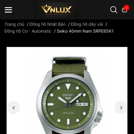
0
Trang chủ
/
Đồng hồ Nhật Bản
/
Đồng hồ dây vải
/
Đồng hồ Cơ - Automatic
/
Seiko 40mm Nam SRPE65K1
Đồng hồ casio
đồng hồ G-Shock
đồng hồ Orient
...