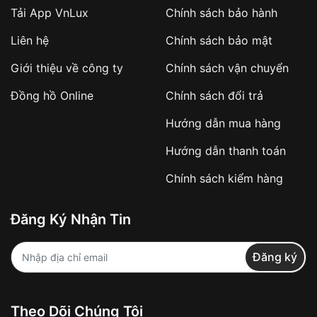
Tải App VnLux
Chính sách bảo hành
Áp dụng với các đơn hàng giá trị cao hoặc
Liên hệ
Chính sách bảo mật
sản phẩm đặc biệt
Khách hàng cần
đặt cọc trước 10% giá trị đơn
Giới thiệu về công ty
Chính sách vận chuyển
hàng
Số tiền còn lại thanh toán khi nhận hàng hoặc
Đồng hồ Online
Chính sách đổi trả
theo thỏa thuận
Hướng dẫn mua hàng
Lợi ích của việc đặt cọc:
Hướng dẫn thanh toán
✔️ Đảm bảo xử lý đơn hàng nhanh chóng
Chính sách kiểm hàng
✔️ Hạn chế tình trạng hủy đơn không mong
muốn
Đăng Ký Nhận Tin
Từ khóa SEO:
Đăng ký
Khách hàng được
kiểm tra hàng trước khi
Theo Dõi Chúng Tôi