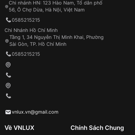
Chi nhánh HN: 123 Hào Nam, Tổ dân phố
Từ khóa SEO:
56, Ô Chợ Dừa, Hà Nội, Việt Nam
Hỗ trợ nhanh chóng – minh bạch
0585215215
Đảm bảo quyền lợi khách hàng
Đồng hành cùng khách hàng trong suốt quá
Chi Nhánh Hồ Chí Minh
trình sử dụng
Tầng 1, 34 Nguyễn Thị Minh Khai, Phường
Sài Gòn, TP. Hồ Chí Minh
Giao hàng tận nơi
0585215215
Khách hàng kiểm tra và thanh toán trực tiếp
cho nhân viên giao hàng
Xác nhận đơn hàng và thanh toán
VNLUX tiến hành giao hàng đến địa chỉ yêu
cầu
Từ khóa SEO:
vnlux.vn@gmail.com
Về VNLUX
Chính Sách Chung