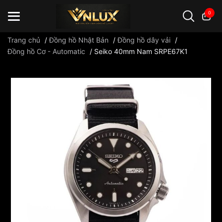
0
Trang chủ
/
Đồng hồ Nhật Bản
/
Đồng hồ dây vải
/
Đồng hồ Cơ - Automatic
/
Seiko 40mm Nam SRPE67K1
Đồng hồ casio
đồng hồ G-Shock
đồng hồ Orient
...