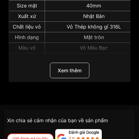
Size mặt
40mm
Xuất xứ
Nhật Bản
Chất liệu vỏ
Vỏ Thép không gỉ 316L
Hình dạng
Mặt tròn
Màu vỏ
Vỏ Màu Bạc
Độ dày
12mm
Những sản phẩm tương tự
"Seiko 40mm Nam
Xem thêm
SRPE67K1":
Thương Hiệu
Seiko
SKU
SRPE67K1
Chính sách vận chuyển VNLUX
Xin chia sẻ cảm nhận của bạn về sản phẩm
tiện lợi –
Đối tượng sử dụng
Nam
nhanh chóng – minh bạch
Dòng máy
Cơ / Automatic
Viết đánh giá tại đây