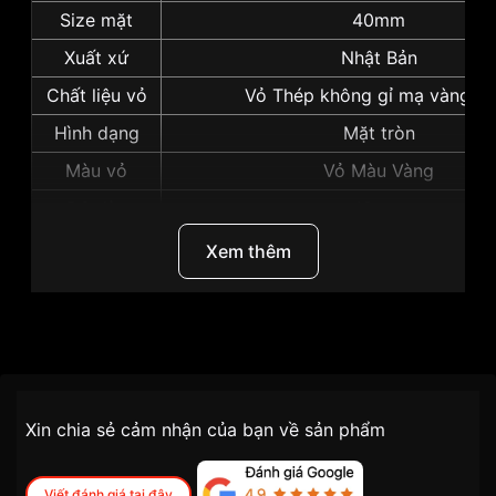
Size mặt
40mm
Xuất xứ
Nhật Bản
Chất liệu vỏ
Vỏ Thép không gỉ mạ vàng P
Hình dạng
Mặt tròn
Màu vỏ
Vỏ Màu Vàng
Độ dày
10mm
Những sản phẩm tương tự
"Seiko 40mm Nam
Xem thêm
SUR314P1":
Thương Hiệu
Seiko
SKU
SUR314P1
Chính sách vận chuyển VNLUX
Xin chia sẻ cảm nhận của bạn về sản phẩm
tiện lợi –
Đối tượng sử dụng
Nam
nhanh chóng – minh bạch
Dòng máy
Pin/Quartz
Viết đánh giá tại đây