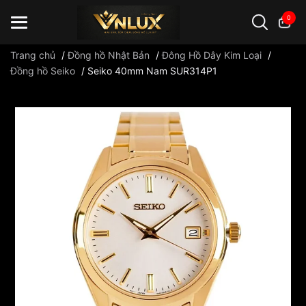
0
Trang chủ
/
Đồng hồ Nhật Bản
/
Đông Hồ Dây Kim Loại
/
Đồng hồ Seiko
/
Seiko 40mm Nam SUR314P1
Đồng hồ casio
đồng hồ G-Shock
đồng hồ Orient
...