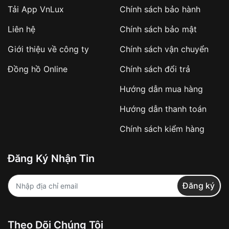
Tải App VnLux
Chính sách bảo hành
Áp dụng với các đơn hàng giá trị cao hoặc
Liên hệ
Chính sách bảo mật
sản phẩm đặc biệt
Khách hàng cần
đặt cọc trước 10% giá trị đơn
Giới thiệu về công ty
Chính sách vận chuyển
hàng
Số tiền còn lại thanh toán khi nhận hàng hoặc
Đồng hồ Online
Chính sách đổi trả
theo thỏa thuận
Hướng dẫn mua hàng
Lợi ích của việc đặt cọc:
Hướng dẫn thanh toán
✔️ Đảm bảo xử lý đơn hàng nhanh chóng
Chính sách kiểm hàng
✔️ Hạn chế tình trạng hủy đơn không mong
muốn
Đăng Ký Nhận Tin
Từ khóa SEO:
Đăng ký
Khách hàng được
kiểm tra hàng trước khi
Theo Dõi Chúng Tôi