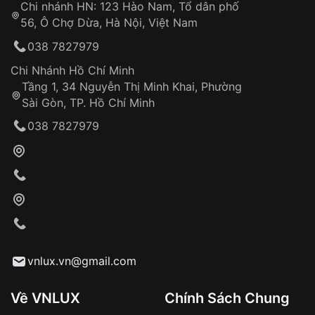
Chi nhánh HN: 123 Hào Nam, Tổ dân phố
Từ khóa SEO:
56, Ô Chợ Dừa, Hà Nội, Việt Nam
Hỗ trợ nhanh chóng – minh bạch
038 7827979
Đảm bảo quyền lợi khách hàng
Đồng hành cùng khách hàng trong suốt quá
Chi Nhánh Hồ Chí Minh
trình sử dụng
Tầng 1, 34 Nguyễn Thị Minh Khai, Phường
Sài Gòn, TP. Hồ Chí Minh
Giao hàng tận nơi
038 7827979
Khách hàng kiểm tra và thanh toán trực tiếp
cho nhân viên giao hàng
Xác nhận đơn hàng và thanh toán
VNLUX tiến hành giao hàng đến địa chỉ yêu
cầu
Từ khóa SEO:
vnlux.vn@gmail.com
Về VNLUX
Chính Sách Chung