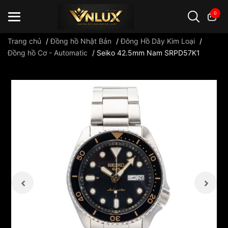
0
Trang chủ
/
Đồng hồ Nhật Bản
/
Đông Hồ Dây Kim Loại
/
Đồng hồ Cơ - Automatic
/
Seiko 42.5mm Nam SRPD57K1
Đồng hồ casio
đồng hồ G-Shock
đồng hồ Orient
...