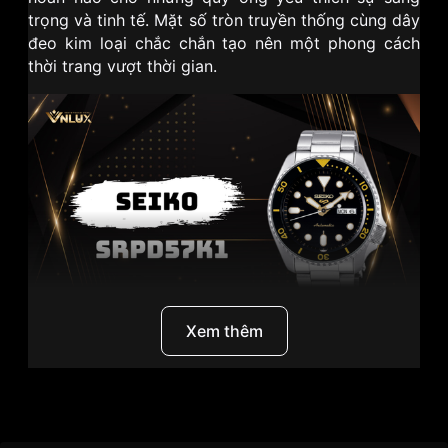
trọng và tinh tế. Mặt số tròn truyền thống cùng dây
đeo kim loại chắc chắn tạo nên một phong cách
thời trang vượt thời gian.
Xem thêm
I. Seiko - Biểu tượng của sự chính xác và bền bỉ
Thương Hiệu
Seiko
Seiko
là một thương hiệu đồng hồ lâu đời của Nhật
Bản, được thành lập từ năm 1881. Với lịch sử hơn