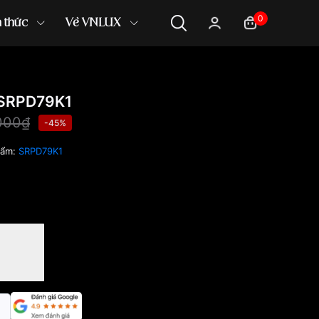
0
n thức
Về VNLUX
 SRPD79K1
000₫
-45%
hẩm:
SRPD79K1