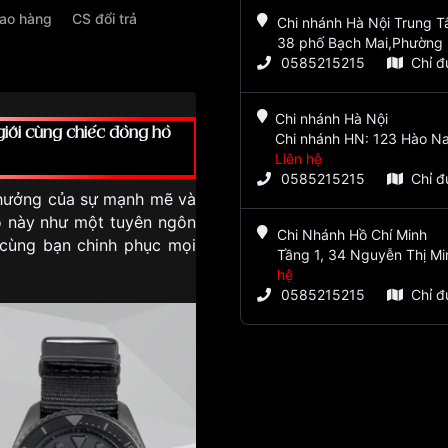
iao hàng
CS đổi trả
Chi nhánh Hà Nội Trung 
38 phố Bạch Mai,Phường 
0585215215
Chỉ 
Chi nhánh Hà Nội
ới cùng chiếc đồng hồ
Chi nhánh HN: 123 Hào Na
Liên hệ
0585215215
Chỉ 
hưởng của sự mạnh mẽ và
ồ này như một tuyên ngôn
Chi Nhánh Hồ Chí Minh
 cùng bạn chinh phục mọi
Tầng 1, 34 Nguyễn Thị Mi
hệ
0585215215
Chỉ 