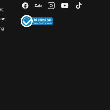
ng
oán
àng