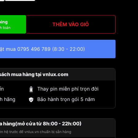
ping
THÊM VÀO GIỎ
h toán
đặt mua
0795 496 789
(8:30 - 22:00)
sách mua hàng tại vnlux.com
ển
Thay pin miễn phí trọn đời
h hãng
Bảo hành trọn gói 5 năm
a hàng(mở cửa từ 8h:00 - 22h:00)
iên hệ trước để vnlux.vn chuẩn bị sẵn hàng