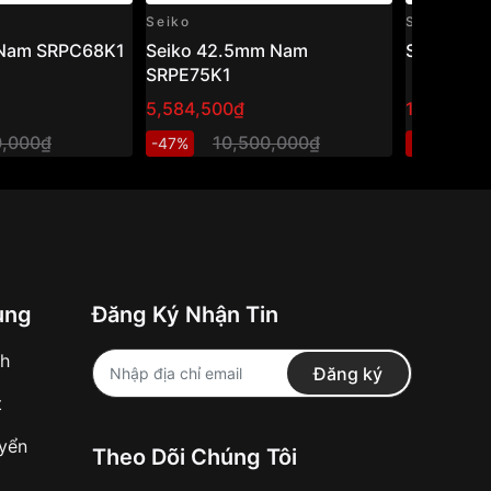
Seiko
Seiko
 Nam SRPC68K1
Seiko 42.5mm Nam
Seiko 43
SRPE75K1
5,584,500₫
10,800,0
0,000₫
10,500,000₫
2
-47%
-50%
ung
Đăng Ký Nhận Tin
nh
Đăng ký
t
uyển
Theo Dõi Chúng Tôi