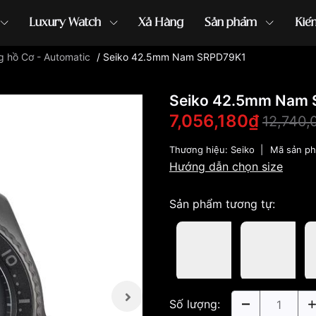
Luxury Watch
Xả Hàng
Sản phẩm
Kiế
 hồ Cơ - Automatic
/
Seiko 42.5mm Nam SRPD79K1
ồng hồ G-Shock
đồng hồ Orient
...
Seiko 42.5mm Nam
7,056,180₫
12,740,
Thương hiệu:
Seiko
|
Mã sản p
Hướng dẫn chọn size
Sản phẩm tương tự:
Số lượng: