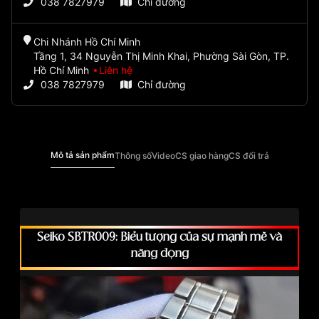
038 7827979
Chỉ đường
Chi Nhánh Hồ Chí Minh
Tầng 1, 34 Nguyễn Thị Minh Khai, Phường Sài Gòn, TP.
Hồ Chí Minh
Liên hệ
038 7827979
Chỉ đường
Mô tả sản phẩm
Thông số
Video
CS giao hàng
CS đổi trả
Seiko SBTR009: Biểu tượng của sự mạnh mẽ và
năng động