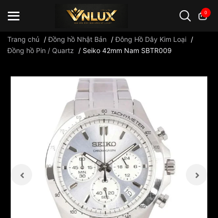
0
Trang chủ
/
Đồng hồ Nhật Bản
/
Đông Hồ Dây Kim Loại
/
Đồng hồ Pin / Quartz
/
Seiko 42mm Nam SBTR009
Đồng hồ casio
đồng hồ G-Shock
đồng hồ Orient
...