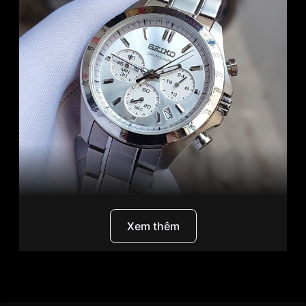
Xem thêm
Seiko SBTR009
là một trong những mẫu đồng hồ
nam được yêu thích nhất trong dòng sản phẩm
Seiko Spirit. Với thiết kế thể thao, mạnh mẽ và đầy
Thương Hiệu
Seiko
nam tính, chiếc đồng hồ này đã chinh phục trái tim