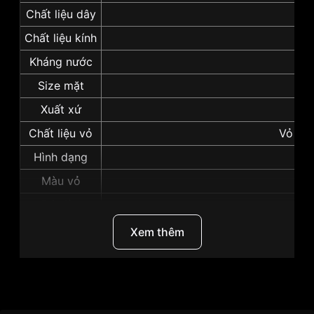
Chất liệu dây
D
Chất liệu kính
Ha
Kháng nước
Size mặt
Xuất xứ
Chất liệu vỏ
Vỏ Thé
Hình dạng
Màu vỏ
Độ dày
Những sản phẩm tương tự
"Seiko 42mm Nam
Xem thêm
SKX009K2":
Thương Hiệu
Seiko