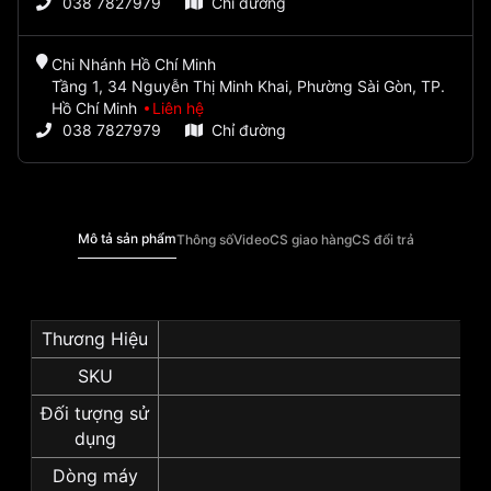
038 7827979
Chỉ đường
Chi Nhánh Hồ Chí Minh
Tầng 1, 34 Nguyễn Thị Minh Khai, Phường Sài Gòn, TP.
Hồ Chí Minh
Liên hệ
038 7827979
Chỉ đường
Mô tả sản phẩm
Thông số
Video
CS giao hàng
CS đổi trả
Thương Hiệu
SKU
Đối tượng sử
dụng
Dòng máy
Cơ