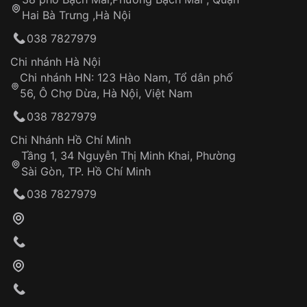
Tự ý sửa chữa
Hai Bà Trưng ,Hà Nội
Can thiệp tại các nơi không thuộc hệ
038 7827979
thống VNLUX
Hotline: 0585 215 215
Chi nhánh Hà Nội
Chi nhánh HN: 123 Hào Nam, Tổ dân phố
Từ khóa SEO:
56, Ô Chợ Dừa, Hà Nội, Việt Nam
Hỗ trợ nhanh chóng – minh bạch
038 7827979
Đảm bảo quyền lợi khách hàng
Đồng hành cùng khách hàng trong suốt quá
Chi Nhánh Hồ Chí Minh
trình sử dụng
Tầng 1, 34 Nguyễn Thị Minh Khai, Phường
Sài Gòn, TP. Hồ Chí Minh
Giao hàng tận nơi
038 7827979
Khách hàng kiểm tra và thanh toán trực tiếp
cho nhân viên giao hàng
Xác nhận đơn hàng và thanh toán
VNLUX tiến hành giao hàng đến địa chỉ yêu
cầu