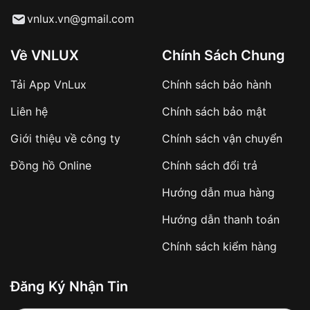
Từ khóa SEO:
vnlux.vn@gmail.com
Về VNLUX
Chính Sách Chung
Tải App VnLux
Chính sách bảo hành
Áp dụng với các đơn hàng giá trị cao hoặc
Liên hệ
Chính sách bảo mật
sản phẩm đặc biệt
Khách hàng cần
đặt cọc trước 10% giá trị đơn
Giới thiệu về công ty
Chính sách vận chuyển
hàng
Số tiền còn lại thanh toán khi nhận hàng hoặc
Đồng hồ Online
Chính sách đổi trả
theo thỏa thuận
Hướng dẫn mua hàng
Lợi ích của việc đặt cọc:
Hướng dẫn thanh toán
✔️ Đảm bảo xử lý đơn hàng nhanh chóng
Chính sách kiểm hàng
✔️ Hạn chế tình trạng hủy đơn không mong
muốn
Đăng Ký Nhận Tin
Từ khóa SEO: