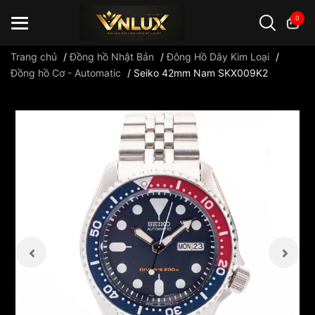
0
Trang chủ
/
Đồng hồ Nhật Bản
/
Đông Hồ Dây Kim Loại
/
Đồng hồ Cơ - Automatic
/
Seiko 42mm Nam SKX009K2
Đồng hồ casio
đồng hồ G-Shock
đồng hồ Orient
...