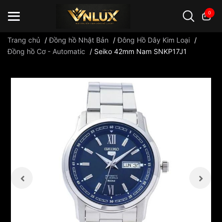
0
Trang chủ
/
Đồng hồ Nhật Bản
/
Đông Hồ Dây Kim Loại
/
Đồng hồ Cơ - Automatic
/
Seiko 42mm Nam SNKP17J1
Đồng hồ casio
đồng hồ G-Shock
đồng hồ Orient
...