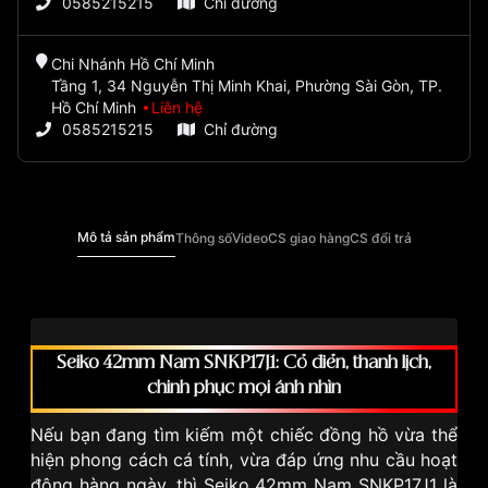
0585215215
Chỉ đường
Chi Nhánh Hồ Chí Minh
Tầng 1, 34 Nguyễn Thị Minh Khai, Phường Sài Gòn, TP.
Hồ Chí Minh
Liên hệ
0585215215
Chỉ đường
Mô tả sản phẩm
Thông số
Video
CS giao hàng
CS đổi trả
Seiko 42mm Nam SNKP17J1: Cổ điển, thanh lịch,
chinh phục mọi ánh nhìn
Nếu bạn đang tìm kiếm một chiếc đồng hồ vừa thể
hiện phong cách cá tính, vừa đáp ứng nhu cầu hoạt
động hàng ngày, thì Seiko 42mm Nam SNKP17J1 là