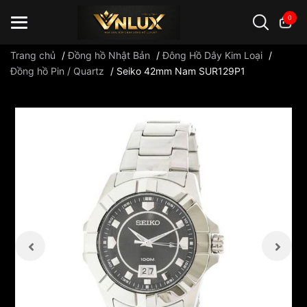
0
Trang chủ
/
Đồng hồ Nhật Bản
/
Đông Hồ Dây Kim Loại
/
Đồng hồ Pin / Quartz
/
Seiko 42mm Nam SUR129P1
Đồng hồ casio
đồng hồ G-Shock
đồng hồ Orient
...