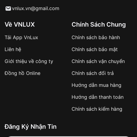
Từ khóa SEO:
vnlux.vn@gmail.com
Về VNLUX
Chính Sách Chung
Tải App VnLux
Chính sách bảo hành
Áp dụng với các đơn hàng giá trị cao hoặc
Liên hệ
Chính sách bảo mật
sản phẩm đặc biệt
Khách hàng cần
đặt cọc trước 10% giá trị đơn
Giới thiệu về công ty
Chính sách vận chuyển
hàng
Số tiền còn lại thanh toán khi nhận hàng hoặc
Đồng hồ Online
Chính sách đổi trả
theo thỏa thuận
Hướng dẫn mua hàng
Lợi ích của việc đặt cọc:
Hướng dẫn thanh toán
✔️ Đảm bảo xử lý đơn hàng nhanh chóng
Chính sách kiểm hàng
✔️ Hạn chế tình trạng hủy đơn không mong
muốn
Đăng Ký Nhận Tin
Từ khóa SEO: