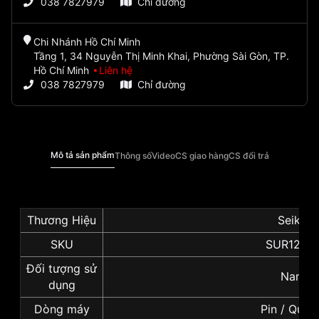
038 7827979
Chỉ đường
Chi Nhánh Hồ Chí Minh
Tầng 1, 34 Nguyễn Thị Minh Khai, Phường Sài Gòn, TP.
Hồ Chí Minh
Liên hệ
038 7827979
Chỉ đường
Mô tả sản phẩm
Thông số
Video
CS giao hàng
CS đổi trả
Thương Hiệu
Seiko
SKU
SUR129P
Đối tượng sử
Nam
dụng
Dòng máy
Pin / Quar