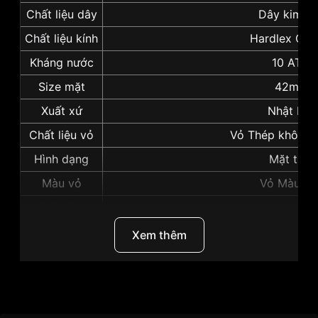
Chất liệu dây
Dây kim lo
Chất liệu kính
Hardlex Crys
Kháng nước
10 ATM
Size mặt
42mm
Xuất xứ
Nhật Bản
Chất liệu vỏ
Vỏ Thép không 
Hình dạng
Mặt tròn
Màu vỏ
Vỏ Màu Bạ
Độ dày
12mm
Những sản phẩm tương tự
"Seiko 42mm Nam
Xem thêm
SUR129P1":
Thương Hiệu
Seiko