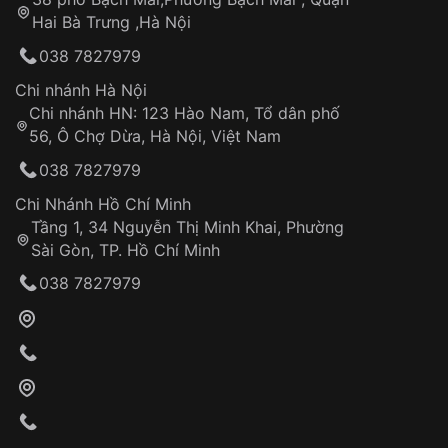
Tự ý sửa chữa
Hai Bà Trưng ,Hà Nội
Can thiệp tại các nơi không thuộc hệ
038 7827979
thống VNLUX
Hotline: 0585 215 215
Chi nhánh Hà Nội
Chi nhánh HN: 123 Hào Nam, Tổ dân phố
Từ khóa SEO:
56, Ô Chợ Dừa, Hà Nội, Việt Nam
Hỗ trợ nhanh chóng – minh bạch
038 7827979
Đảm bảo quyền lợi khách hàng
Đồng hành cùng khách hàng trong suốt quá
Chi Nhánh Hồ Chí Minh
trình sử dụng
Tầng 1, 34 Nguyễn Thị Minh Khai, Phường
Sài Gòn, TP. Hồ Chí Minh
Giao hàng tận nơi
038 7827979
Khách hàng kiểm tra và thanh toán trực tiếp
cho nhân viên giao hàng
Xác nhận đơn hàng và thanh toán
VNLUX tiến hành giao hàng đến địa chỉ yêu
cầu