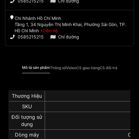
0585215215
Chỉ đường
Chi Nhánh Hồ Chí Minh
Tầng 1, 34 Nguyễn Thị Minh Khai, Phường Sài Gòn, TP.
Hồ Chí Minh
Liên hệ
0585215215
Chỉ đường
Mô tả sản phẩm
Thông số
Video
CS giao hàng
CS đổi trả
Thương Hiệu
SKU
S
Đối tượng sử
dụng
Dòng máy
Cơ /