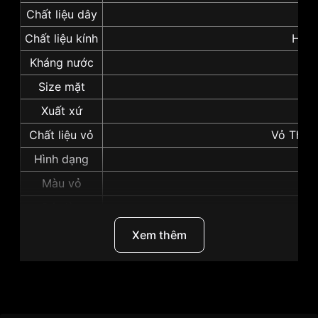
Chất liệu dây
Dây
Chất liệu kính
Hard
Kháng nước
Size mặt
Xuất xứ
N
Chất liệu vỏ
Vỏ Thép
Hình dạng
M
Màu vỏ
Vỏ
Độ dày
Những sản phẩm tương tự
"Seiko 43mm Nam
Xem thêm
SRPD71K1":
Thương Hiệu
Seiko