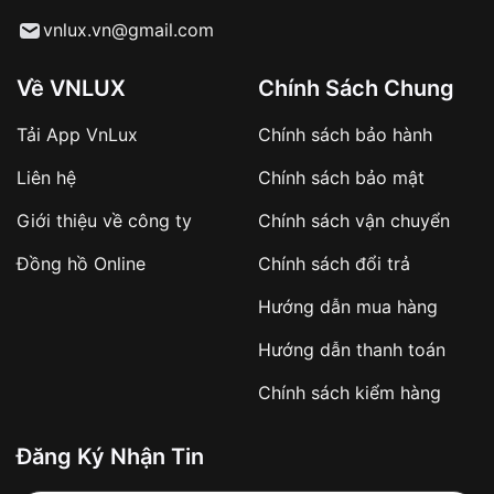
Từ khóa SEO:
vnlux.vn@gmail.com
Về VNLUX
Chính Sách Chung
Tải App VnLux
Chính sách bảo hành
Áp dụng với các đơn hàng giá trị cao hoặc
Liên hệ
Chính sách bảo mật
sản phẩm đặc biệt
Khách hàng cần
đặt cọc trước 10% giá trị đơn
Giới thiệu về công ty
Chính sách vận chuyển
hàng
Số tiền còn lại thanh toán khi nhận hàng hoặc
Đồng hồ Online
Chính sách đổi trả
theo thỏa thuận
Hướng dẫn mua hàng
Lợi ích của việc đặt cọc:
Hướng dẫn thanh toán
✔️ Đảm bảo xử lý đơn hàng nhanh chóng
Chính sách kiểm hàng
✔️ Hạn chế tình trạng hủy đơn không mong
muốn
Đăng Ký Nhận Tin
Từ khóa SEO: