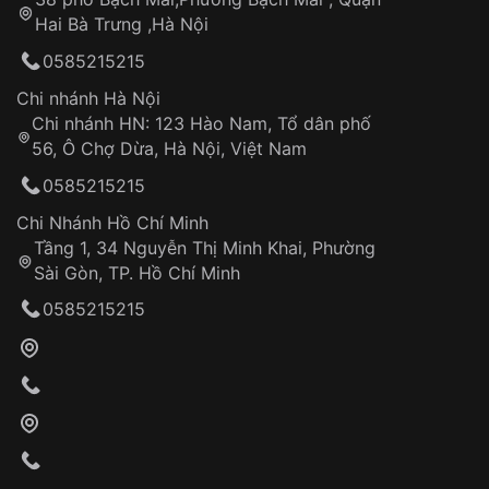
Tự ý sửa chữa
Hai Bà Trưng ,Hà Nội
Can thiệp tại các nơi không thuộc hệ
0585215215
thống VNLUX
Hotline: 0585 215 215
Chi nhánh Hà Nội
Chi nhánh HN: 123 Hào Nam, Tổ dân phố
Từ khóa SEO:
56, Ô Chợ Dừa, Hà Nội, Việt Nam
Hỗ trợ nhanh chóng – minh bạch
0585215215
Đảm bảo quyền lợi khách hàng
Đồng hành cùng khách hàng trong suốt quá
Chi Nhánh Hồ Chí Minh
trình sử dụng
Tầng 1, 34 Nguyễn Thị Minh Khai, Phường
Sài Gòn, TP. Hồ Chí Minh
Giao hàng tận nơi
0585215215
Khách hàng kiểm tra và thanh toán trực tiếp
cho nhân viên giao hàng
Xác nhận đơn hàng và thanh toán
VNLUX tiến hành giao hàng đến địa chỉ yêu
cầu