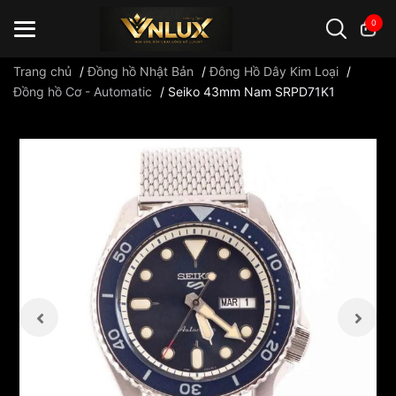
0
Trang chủ
/
Đồng hồ Nhật Bản
/
Đông Hồ Dây Kim Loại
/
Đồng hồ Cơ - Automatic
/
Seiko 43mm Nam SRPD71K1
Đồng hồ casio
đồng hồ G-Shock
đồng hồ Orient
...