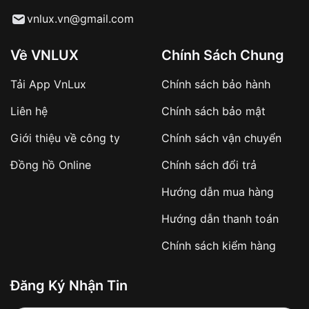
Từ khóa SEO:
vnlux.vn@gmail.com
Về VNLUX
Chính Sách Chung
Tải App VnLux
Chính sách bảo hành
Áp dụng với các đơn hàng giá trị cao hoặc
Liên hệ
Chính sách bảo mật
sản phẩm đặc biệt
Khách hàng cần
đặt cọc trước 10% giá trị đơn
Giới thiệu về công ty
Chính sách vận chuyển
hàng
Số tiền còn lại thanh toán khi nhận hàng hoặc
Đồng hồ Online
Chính sách đổi trả
theo thỏa thuận
Hướng dẫn mua hàng
Lợi ích của việc đặt cọc:
Hướng dẫn thanh toán
✔️ Đảm bảo xử lý đơn hàng nhanh chóng
Chính sách kiểm hàng
✔️ Hạn chế tình trạng hủy đơn không mong
muốn
Đăng Ký Nhận Tin
Từ khóa SEO: