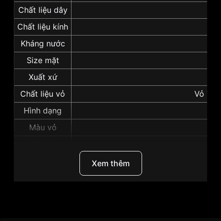
Chất liệu dây
D
Chất liệu kính
Har
Kháng nước
Size mặt
Xuất xứ
Chất liệu vỏ
Vỏ Thé
Hình dạng
Màu vỏ
V
Độ dày
Những sản phẩm tương tự
"Seiko 43mm Nam
Xem thêm
SRPD71K2":
Thương Hiệu
Seiko