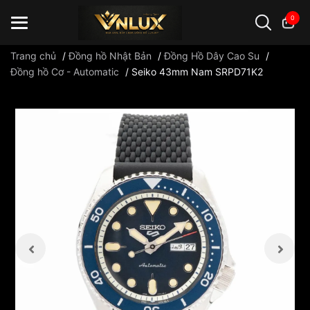
0
Trang chủ
/
Đồng hồ Nhật Bản
/
Đồng Hồ Dây Cao Su
/
Đồng hồ Cơ - Automatic
/
Seiko 43mm Nam SRPD71K2
Đồng hồ casio
đồng hồ G-Shock
đồng hồ Orient
...