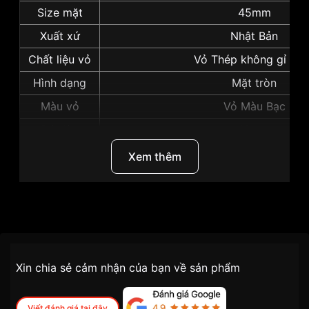
Size mặt
45mm
Xuất xứ
Nhật Bản
Chất liệu vỏ
Vỏ Thép không gỉ 316
Hình dạng
Mặt tròn
Màu vỏ
Vỏ Màu Bạc
Độ dày
13mm
Những sản phẩm tương tự
"Seiko 45mm Nam
Xem thêm
SPB427J1":
Thương Hiệu
Seiko
SKU
SPB427J1
Chính sách vận chuyển VNLUX
Xin chia sẻ cảm nhận của bạn về sản phẩm
tiện lợi –
Đối tượng sử dụng
Nam
nhanh chóng – minh bạch
Dòng máy
Cơ / Automatic
Viết đánh giá tại đây