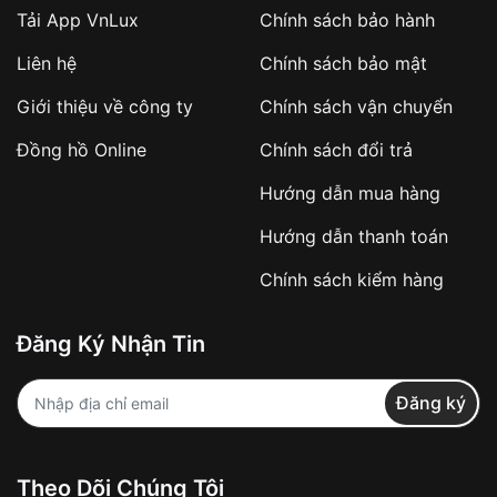
Tải App VnLux
Chính sách bảo hành
Áp dụng với các đơn hàng giá trị cao hoặc
Liên hệ
Chính sách bảo mật
sản phẩm đặc biệt
Khách hàng cần
đặt cọc trước 10% giá trị đơn
Giới thiệu về công ty
Chính sách vận chuyển
hàng
Số tiền còn lại thanh toán khi nhận hàng hoặc
Đồng hồ Online
Chính sách đổi trả
theo thỏa thuận
Hướng dẫn mua hàng
Lợi ích của việc đặt cọc:
Hướng dẫn thanh toán
✔️ Đảm bảo xử lý đơn hàng nhanh chóng
Chính sách kiểm hàng
✔️ Hạn chế tình trạng hủy đơn không mong
muốn
Đăng Ký Nhận Tin
Từ khóa SEO:
Đăng ký
Khách hàng được
kiểm tra hàng trước khi
Theo Dõi Chúng Tôi