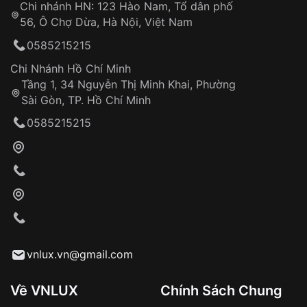
Chi nhánh HN: 123 Hào Nam, Tổ dân phố
Từ khóa SEO:
56, Ô Chợ Dừa, Hà Nội, Việt Nam
Hỗ trợ nhanh chóng – minh bạch
0585215215
Đảm bảo quyền lợi khách hàng
Đồng hành cùng khách hàng trong suốt quá
Chi Nhánh Hồ Chí Minh
trình sử dụng
Tầng 1, 34 Nguyễn Thị Minh Khai, Phường
Sài Gòn, TP. Hồ Chí Minh
Giao hàng tận nơi
0585215215
Khách hàng kiểm tra và thanh toán trực tiếp
cho nhân viên giao hàng
Xác nhận đơn hàng và thanh toán
VNLUX tiến hành giao hàng đến địa chỉ yêu
cầu
Từ khóa SEO:
vnlux.vn@gmail.com
Về VNLUX
Chính Sách Chung