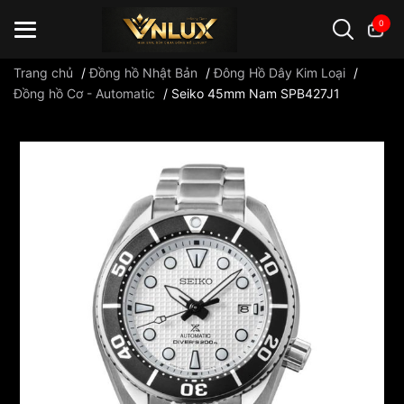
0
Trang chủ
/
Đồng hồ Nhật Bản
/
Đông Hồ Dây Kim Loại
/
Đồng hồ Cơ - Automatic
/
Seiko 45mm Nam SPB427J1
Đồng hồ casio
đồng hồ G-Shock
đồng hồ Orient
...