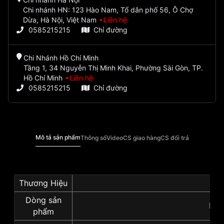
Chi nhánh HN: 123 Hào Nam, Tổ dân phố 56, Ô Chợ
Dừa, Hà Nội, Việt Nam
Liên hệ
0585215215
Chỉ đường
Chi Nhánh Hồ Chí Minh
Tầng 1, 34 Nguyễn Thị Minh Khai, Phường Sài Gòn, TP.
Hồ Chí Minh
Liên hệ
0585215215
Chỉ đường
Mô tả sản phẩm
Thông số
Video
CS giao hàng
CS đổi trả
Thương Hiệu
Se
Dòng sản
Pre
phẩm