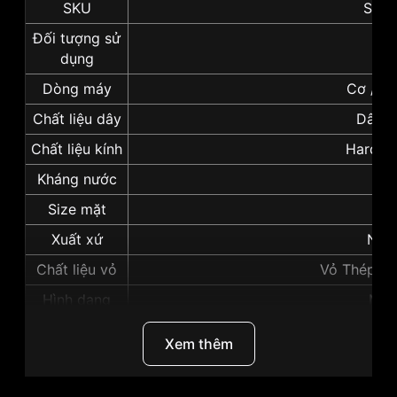
SKU
SRP
Đối tượng sử
N
dụng
Dòng máy
Cơ / A
Chất liệu dây
Dây k
Chất liệu kính
Hardlex
Kháng nước
5 
Size mặt
4
Xuất xứ
Nhậ
Chất liệu vỏ
Vỏ Thép kh
Hình dạng
Mặt
Màu vỏ
Vỏ M
Xem thêm
Độ dày
1
Những sản phẩm tương tự
"Seiko Presage 41mm