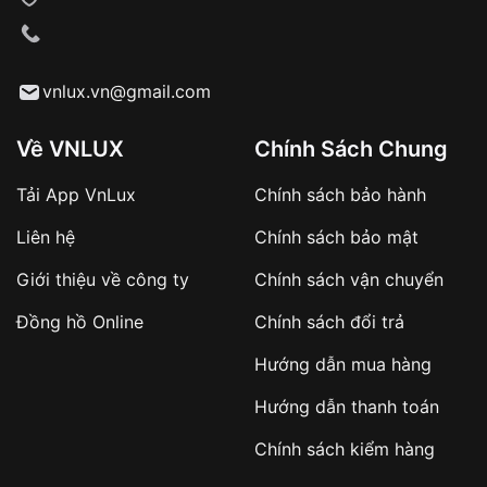
VNLUX tiến hành giao hàng đến địa chỉ yêu
cầu
Từ khóa SEO:
vnlux.vn@gmail.com
Về VNLUX
Chính Sách Chung
Tải App VnLux
Chính sách bảo hành
Áp dụng với các đơn hàng giá trị cao hoặc
Liên hệ
Chính sách bảo mật
sản phẩm đặc biệt
Khách hàng cần
đặt cọc trước 10% giá trị đơn
Giới thiệu về công ty
Chính sách vận chuyển
hàng
Số tiền còn lại thanh toán khi nhận hàng hoặc
Đồng hồ Online
Chính sách đổi trả
theo thỏa thuận
Hướng dẫn mua hàng
Lợi ích của việc đặt cọc:
Hướng dẫn thanh toán
✔️ Đảm bảo xử lý đơn hàng nhanh chóng
Chính sách kiểm hàng
✔️ Hạn chế tình trạng hủy đơn không mong
muốn