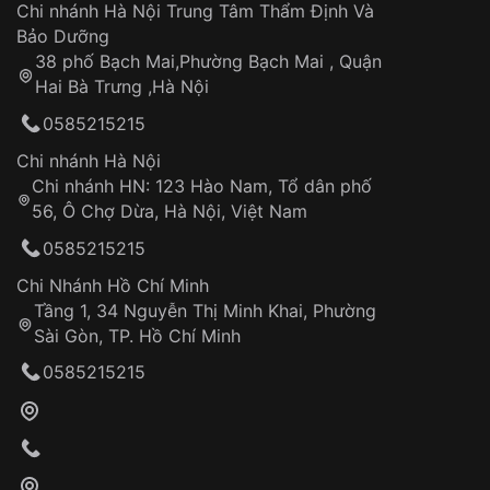
Áp dụng cho tất cả tỉnh thành trên toàn quốc
Dây đeo
Chi nhánh Hà Nội Trung Tâm Thẩm Định Và
Thời gian tính từ khi xác nhận đơn hàng thành
Vỏ đồng hồ
Bảo Dưỡng
công
Sản phẩm đã bị:
38 phố Bạch Mai,Phường Bạch Mai , Quận
Tự ý sửa chữa
Hai Bà Trưng ,Hà Nội
Can thiệp tại các nơi không thuộc hệ
0585215215
thống VNLUX
Hotline: 0585 215 215
Chi nhánh Hà Nội
Chi nhánh HN: 123 Hào Nam, Tổ dân phố
Từ khóa SEO:
56, Ô Chợ Dừa, Hà Nội, Việt Nam
Hỗ trợ nhanh chóng – minh bạch
0585215215
Đảm bảo quyền lợi khách hàng
Đồng hành cùng khách hàng trong suốt quá
Chi Nhánh Hồ Chí Minh
trình sử dụng
Tầng 1, 34 Nguyễn Thị Minh Khai, Phường
Sài Gòn, TP. Hồ Chí Minh
Giao hàng tận nơi
0585215215
Khách hàng kiểm tra và thanh toán trực tiếp
cho nhân viên giao hàng
Xác nhận đơn hàng và thanh toán