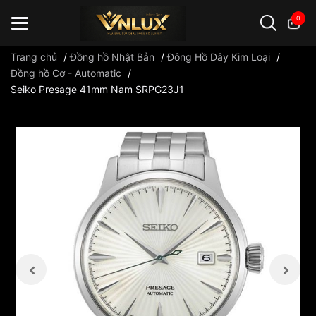
0
Trang chủ
/
Đồng hồ Nhật Bản
/
Đông Hồ Dây Kim Loại
/
Đồng hồ Cơ - Automatic
/
Seiko Presage 41mm Nam SRPG23J1
Đồng hồ casio
đồng hồ G-Shock
đồng hồ Orient
...