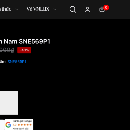
0
n thức
Về VNLUX
mm Nam SNE569P1
,000₫
-43%
hẩm:
SNE569P1