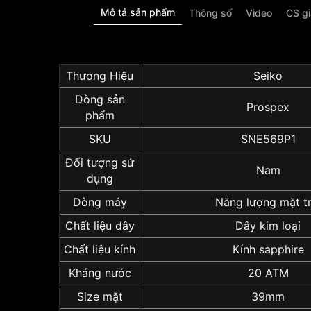
Mô tả sản phẩm
Thông số
Video
CS g
Thương Hiệu
Seiko
Dòng sản
Prospex
phẩm
SKU
SNE569P1
Đối tượng sử
Nam
dụng
Dòng máy
Năng lượng mặt tr
Chất liệu dây
Dây kim loại
Chất liệu kính
Kính sapphire
Kháng nước
20 ATM
Size mặt
39mm