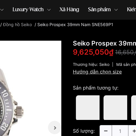
Luxury Watch
Xả Hàng
Sản phẩm
Kiế
/
Đồng hồ Seiko
/
Seiko Prospex 39mm Nam SNE569P1
ồng hồ G-Shock
đồng hồ Orient
...
Seiko Prospex 39
9,625,050₫
16,650
Thương hiệu:
Seiko
|
Mã sản p
Hướng dẫn chọn size
Sản phẩm tương tự:
Số lượng: