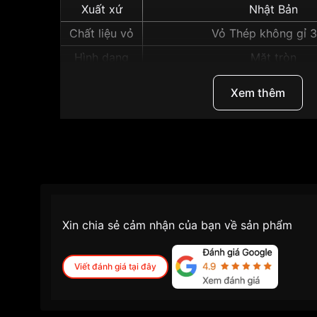
Xuất xứ
Nhật Bản
Chất liệu vỏ
Vỏ Thép không gỉ 
Hình dạng
Mặt tròn
Màu vỏ
Vỏ Màu Bạc
Xem thêm
Độ dày
12mm
Những sản phẩm tương tự
"Seiko Prospex 39
Xin chia sẻ cảm nhận của bạn về sản phẩm
Viết đánh giá tại đây