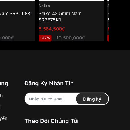
Seiko
Seiko
 Nam SRPC68K1
Seiko 42.5mm Nam
Seiko 42
SRPE75K1
SRPD61K
5,584,500₫
6,129,810
0,000₫
10,500,000₫
1
-47%
-46%
ung
Đăng Ký Nhận Tin
nh
Đăng ký
t
uyển
Theo Dõi Chúng Tôi