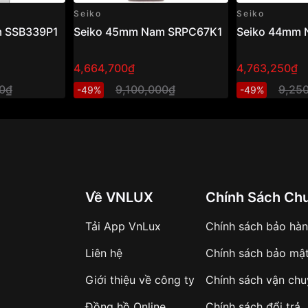
Seiko
Seiko
m SSB339P1
Seiko 45mm Nam SRPC67K1
Seiko 44mm
4,664,700₫
4,763,250₫
00₫
9,100,000₫
9,25
-49%
-49%
Về VNLUX
Chính Sách Ch
Tải App VnLux
Chính sách bảo hà
Liên hệ
Chính sách bảo mậ
Giới thiệu về công ty
Chính sách vận ch
Đồng hồ Online
Chính sách đổi trả