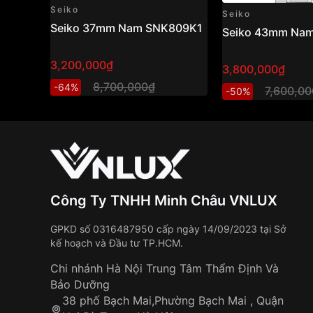
Seiko
Seiko
Seiko 37mm Nam SNK809K1
Seiko 43mm Na
3,200,000₫
3,800,000₫
8,700,000₫
-64%
7,600,0
-50%
Công Ty TNHH Minh Châu VNLUX
GPKD số 0316487950 cấp ngày 14/09/2023 tại Sở
kế hoạch và Đầu tư TP.HCM.
Chi nhánh Hà Nội Trung Tâm Thẩm Định Và
Bảo Dưỡng
38 phố Bạch Mai,Phường Bạch Mai , Quận