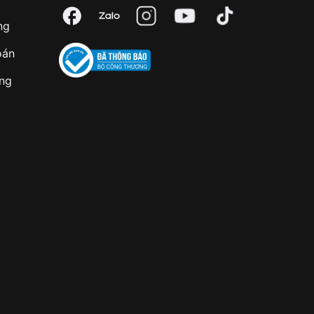
ng
oán
àng