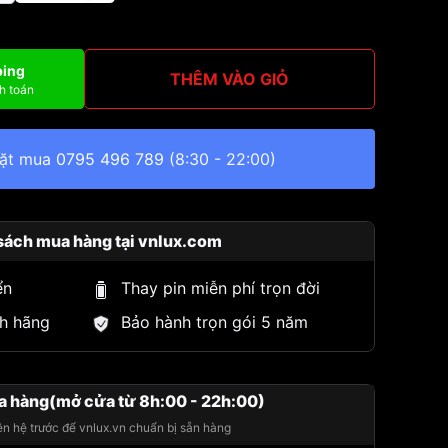
ping
THÊM VÀO GIỎ
h toán
đặt mua
0795 496 789
(8:30 - 22:00)
sách mua hàng tại vnlux.com
ển
Thay pin miễn phí trọn đời
h hãng
Bảo hành trọn gói 5 năm
a hàng(mở cửa từ 8h:00 - 22h:00)
iên hệ trước để vnlux.vn chuẩn bị sẵn hàng