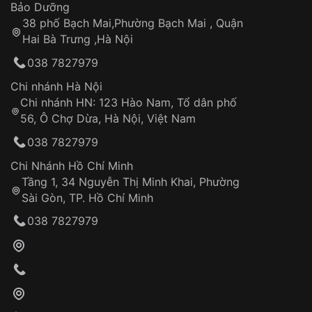
Thời gian tính từ khi xác nhận đơn hàng thành
Vỏ đồng hồ
Bảo Dưỡng
công
Sản phẩm đã bị:
38 phố Bạch Mai,Phường Bạch Mai , Quận
Tự ý sửa chữa
Hai Bà Trưng ,Hà Nội
Can thiệp tại các nơi không thuộc hệ
038 7827979
thống VNLUX
Hotline: 0585 215 215
Chi nhánh Hà Nội
Chi nhánh HN: 123 Hào Nam, Tổ dân phố
Từ khóa SEO:
56, Ô Chợ Dừa, Hà Nội, Việt Nam
Hỗ trợ nhanh chóng – minh bạch
038 7827979
Đảm bảo quyền lợi khách hàng
Đồng hành cùng khách hàng trong suốt quá
Chi Nhánh Hồ Chí Minh
trình sử dụng
Tầng 1, 34 Nguyễn Thị Minh Khai, Phường
Sài Gòn, TP. Hồ Chí Minh
Giao hàng tận nơi
038 7827979
Khách hàng kiểm tra và thanh toán trực tiếp
cho nhân viên giao hàng
Xác nhận đơn hàng và thanh toán
VNLUX tiến hành giao hàng đến địa chỉ yêu