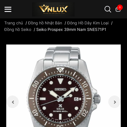
0
Trang chủ
/
Đồng hồ Nhật Bản
/
Đông Hồ Dây Kim Loại
/
Đồng hồ Seiko
/
Seiko Prospex 39mm Nam SNE571P1
Đồng hồ casio
đồng hồ G-Shock
đồng hồ Orient
...