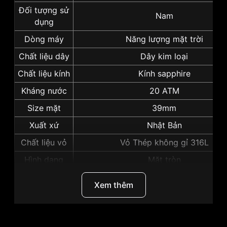
Đối tượng sử
Nam
dụng
Dòng máy
Năng lượng mặt trời
Chất liệu dây
Dây kim loại
Chất liệu kính
Kính sapphire
Kháng nước
20 ATM
Size mặt
39mm
Xuất xứ
Nhật Bản
Chất liệu vỏ
Vỏ Thép không gỉ 316L
Hình dạng
Mặt tròn
Màu vỏ
Vỏ Màu Bạc
Xem thêm
Độ dày
11mm
Những sản phẩm tương tự
"Seiko Prospex 39mm
Nam SNE571P1":