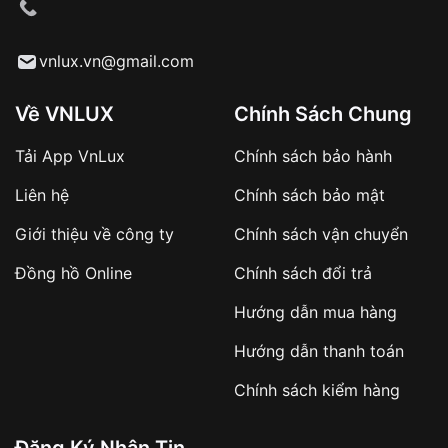
cầu
Từ khóa SEO:
vnlux.vn@gmail.com
Về VNLUX
Chính Sách Chung
Tải App VnLux
Chính sách bảo hành
Áp dụng với các đơn hàng giá trị cao hoặc
Liên hệ
Chính sách bảo mật
sản phẩm đặc biệt
Khách hàng cần
đặt cọc trước 10% giá trị đơn
Giới thiệu về công ty
Chính sách vận chuyển
hàng
Số tiền còn lại thanh toán khi nhận hàng hoặc
Đồng hồ Online
Chính sách đổi trả
theo thỏa thuận
Hướng dẫn mua hàng
Lợi ích của việc đặt cọc:
Hướng dẫn thanh toán
✔️ Đảm bảo xử lý đơn hàng nhanh chóng
Chính sách kiểm hàng
✔️ Hạn chế tình trạng hủy đơn không mong
muốn
Đăng Ký Nhận Tin