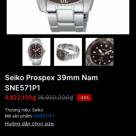
Seiko Prospex 39mm Nam
SNE571P1
16,950,000₫
9,822,150₫
-43%
Thương hiệu:
Seiko
Mã sản phẩm:
SNE571P1
Hướng dẫn chọn size