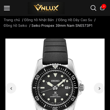
0
Trang chủ
/
Đồng hồ Nhật Bản
/
Đồng Hồ Dây Cao Su
/
Đồng hồ Seiko
/
Seiko Prospex 39mm Nam SNE573P1
Đồng hồ casio
đồng hồ G-Shock
đồng hồ Orient
...