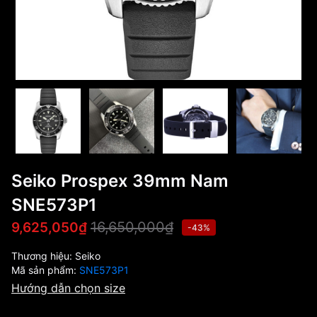
Seiko Prospex 39mm Nam
SNE573P1
16,650,000₫
9,625,050₫
-43%
Thương hiệu:
Seiko
Mã sản phẩm:
SNE573P1
Hướng dẫn chọn size