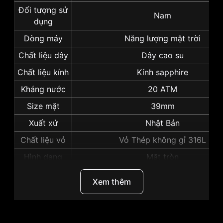
Đối tượng sử
Nam
dụng
Dòng máy
Năng lượng mặt trời
Chất liệu dây
Dây cao su
Chất liệu kính
Kính sapphire
Kháng nước
20 ATM
Size mặt
39mm
Xuất xứ
Nhật Bản
Chất liệu vỏ
Vỏ Thép không gỉ 316L
Hình dạng
Mặt tròn
Màu vỏ
Vỏ Màu Bạc
Xem thêm
Độ dày
11mm
Những sản phẩm tương tự
"Seiko Prospex 39mm
Nam SNE573P1":