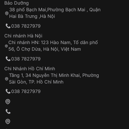
Thời gian tính từ khi xác nhận đơn hàng thành
Vỏ đồng hồ
Bảo Dưỡng
công
Sản phẩm đã bị:
38 phố Bạch Mai,Phường Bạch Mai , Quận
Tự ý sửa chữa
Hai Bà Trưng ,Hà Nội
Can thiệp tại các nơi không thuộc hệ
038 7827979
thống VNLUX
Hotline: 0585 215 215
Chi nhánh Hà Nội
Chi nhánh HN: 123 Hào Nam, Tổ dân phố
Từ khóa SEO:
56, Ô Chợ Dừa, Hà Nội, Việt Nam
Hỗ trợ nhanh chóng – minh bạch
038 7827979
Đảm bảo quyền lợi khách hàng
Đồng hành cùng khách hàng trong suốt quá
Chi Nhánh Hồ Chí Minh
trình sử dụng
Tầng 1, 34 Nguyễn Thị Minh Khai, Phường
Sài Gòn, TP. Hồ Chí Minh
Giao hàng tận nơi
038 7827979
Khách hàng kiểm tra và thanh toán trực tiếp
cho nhân viên giao hàng
Xác nhận đơn hàng và thanh toán
VNLUX tiến hành giao hàng đến địa chỉ yêu