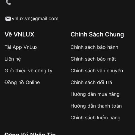
cầu
Từ khóa SEO:
vnlux.vn@gmail.com
Về VNLUX
Chính Sách Chung
Tải App VnLux
Chính sách bảo hành
Áp dụng với các đơn hàng giá trị cao hoặc
Liên hệ
Chính sách bảo mật
sản phẩm đặc biệt
Khách hàng cần
đặt cọc trước 10% giá trị đơn
Giới thiệu về công ty
Chính sách vận chuyển
hàng
Số tiền còn lại thanh toán khi nhận hàng hoặc
Đồng hồ Online
Chính sách đổi trả
theo thỏa thuận
Hướng dẫn mua hàng
Lợi ích của việc đặt cọc:
Hướng dẫn thanh toán
✔️ Đảm bảo xử lý đơn hàng nhanh chóng
Chính sách kiểm hàng
✔️ Hạn chế tình trạng hủy đơn không mong
muốn
Đăng Ký Nhận Tin