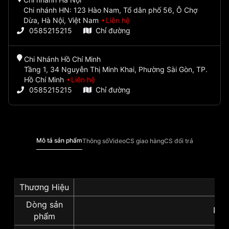
Chi nhánh HN: 123 Hào Nam, Tổ dân phố 56, Ô Chợ
Dừa, Hà Nội, Việt Nam
Liên hệ
0585215215
Chỉ đường
Chi Nhánh Hồ Chí Minh
Tầng 1, 34 Nguyễn Thị Minh Khai, Phường Sài Gòn, TP.
Hồ Chí Minh
Liên hệ
0585215215
Chỉ đường
Mô tả sản phẩm
Thông số
Video
CS giao hàng
CS đổi trả
Thương Hiệu
Se
Dòng sản
Pro
phẩm