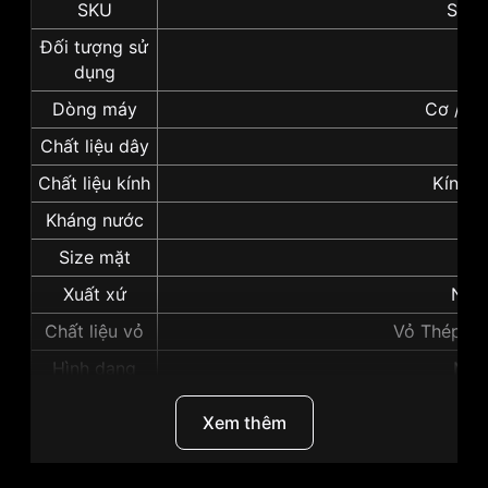
SKU
SRPG
Đối tượng sử
N
dụng
Dòng máy
Cơ / Au
Chất liệu dây
Dây
Chất liệu kính
Kính s
Kháng nước
20 
Size mặt
42
Xuất xứ
Nhật
Chất liệu vỏ
Vỏ Thép kh
Hình dạng
Mặt 
Màu vỏ
Vỏ Mà
Xem thêm
Độ dày
12
Những sản phẩm tương tự
"Seiko Prospex 42mm