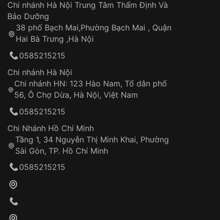
Áp dụng cho tất cả tỉnh thành trên toàn quốc
Dây đeo
Chi nhánh Hà Nội Trung Tâm Thẩm Định Và
Thời gian tính từ khi xác nhận đơn hàng thành
Vỏ đồng hồ
Bảo Dưỡng
công
Sản phẩm đã bị:
38 phố Bạch Mai,Phường Bạch Mai , Quận
Tự ý sửa chữa
Hai Bà Trưng ,Hà Nội
Can thiệp tại các nơi không thuộc hệ
0585215215
thống VNLUX
Hotline: 0585 215 215
Chi nhánh Hà Nội
Chi nhánh HN: 123 Hào Nam, Tổ dân phố
Từ khóa SEO:
56, Ô Chợ Dừa, Hà Nội, Việt Nam
Hỗ trợ nhanh chóng – minh bạch
0585215215
Đảm bảo quyền lợi khách hàng
Đồng hành cùng khách hàng trong suốt quá
Chi Nhánh Hồ Chí Minh
trình sử dụng
Tầng 1, 34 Nguyễn Thị Minh Khai, Phường
Sài Gòn, TP. Hồ Chí Minh
Giao hàng tận nơi
0585215215
Khách hàng kiểm tra và thanh toán trực tiếp
cho nhân viên giao hàng
Xác nhận đơn hàng và thanh toán