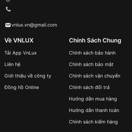
VNLUX tiến hành giao hàng đến địa chỉ yêu
cầu
Từ khóa SEO:
vnlux.vn@gmail.com
Về VNLUX
Chính Sách Chung
Tải App VnLux
Chính sách bảo hành
Áp dụng với các đơn hàng giá trị cao hoặc
Liên hệ
Chính sách bảo mật
sản phẩm đặc biệt
Khách hàng cần
đặt cọc trước 10% giá trị đơn
Giới thiệu về công ty
Chính sách vận chuyển
hàng
Số tiền còn lại thanh toán khi nhận hàng hoặc
Đồng hồ Online
Chính sách đổi trả
theo thỏa thuận
Hướng dẫn mua hàng
Lợi ích của việc đặt cọc:
Hướng dẫn thanh toán
✔️ Đảm bảo xử lý đơn hàng nhanh chóng
Chính sách kiểm hàng
✔️ Hạn chế tình trạng hủy đơn không mong
muốn