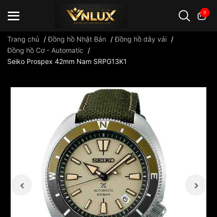
0
Trang chủ
/
Đồng hồ Nhật Bản
/
Đồng hồ dây vải
/
Đồng hồ Cơ - Automatic
/
Seiko Prospex 42mm Nam SRPG13K1
Đồng hồ casio
đồng hồ G-Shock
đồng hồ Orient
...