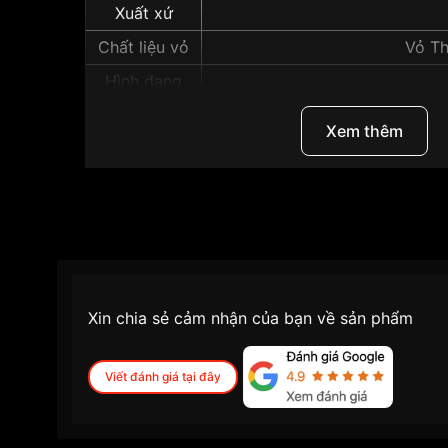
Xuất xứ
Chất liệu vỏ
Vỏ Th
Hình dạng
Màu vỏ
Xem thêm
Độ dày
Những sản phẩm tương tự
"Seiko Prospex 43
Xin chia sẻ cảm nhận của bạn về sản phẩm
Viết đánh giá tại đây