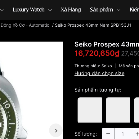
Luxury Watch
Xả Hàng
Sản phẩm
Kiế
/
Đồng hồ Cơ - Automatic
/
Seiko Prospex 43mm Nam SPB153J1
ồng hồ G-Shock
đồng hồ Orient
...
Seiko Prospex 43m
16,720,650₫
27,45
Thương hiệu:
Seiko
|
Mã sản p
Hướng dẫn chọn size
Sản phẩm tương tự:
Số lượng: