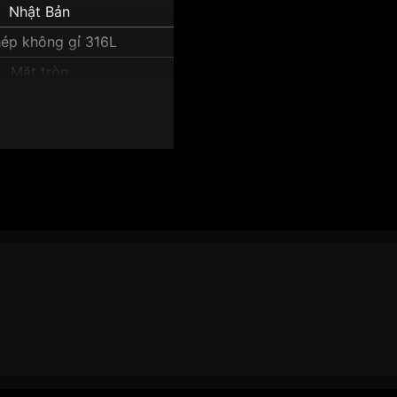
Nhật Bản
ép không gỉ 316L
Mặt tròn
Vỏ Màu Bạc
13mm
mm Nam SPB153J1":