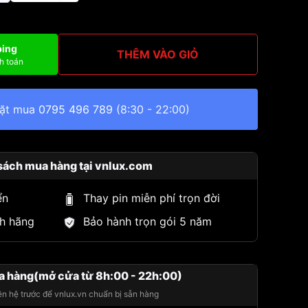
ping
THÊM VÀO GIỎ
h toán
đặt mua
0795 496 789
(8:30 - 22:00)
sách mua hàng tại vnlux.com
ển
Thay pin miễn phí trọn đời
h hãng
Bảo hành trọn gói 5 năm
a hàng(mở cửa từ 8h:00 - 22h:00)
iên hệ trước để vnlux.vn chuẩn bị sẵn hàng