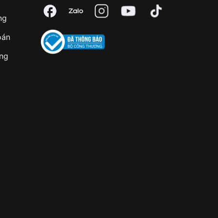
ng
oán
àng