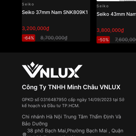
Seiko
Seiko
Seiko 37mm Nam SNK809K1
Seiko 43mm Na
3,200,000₫
3,800,000₫
8,700,000₫
-64%
7,600,0
-50%
Công Ty TNHH Minh Châu VNLUX
GPKD số 0316487950 cấp ngày 14/09/2023 tại Sở
kế hoạch và Đầu tư TP.HCM.
Chi nhánh Hà Nội Trung Tâm Thẩm Định Và
Bảo Dưỡng
38 phố Bạch Mai,Phường Bạch Mai , Quận