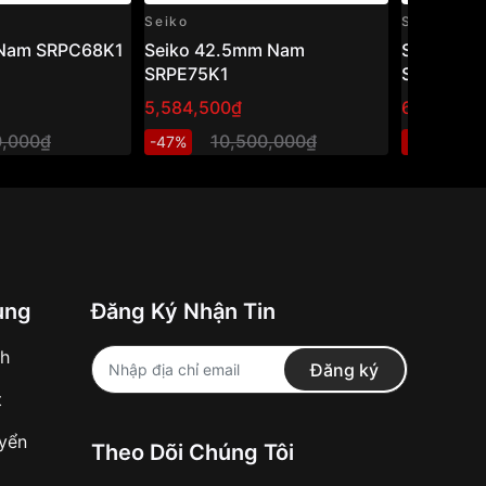
Seiko
Seiko
 Nam SRPC68K1
Seiko 42.5mm Nam
Seiko 42
SRPE75K1
SRPD61K
5,584,500₫
6,129,810
0,000₫
10,500,000₫
1
-47%
-46%
ung
Đăng Ký Nhận Tin
nh
Đăng ký
t
uyển
Theo Dõi Chúng Tôi