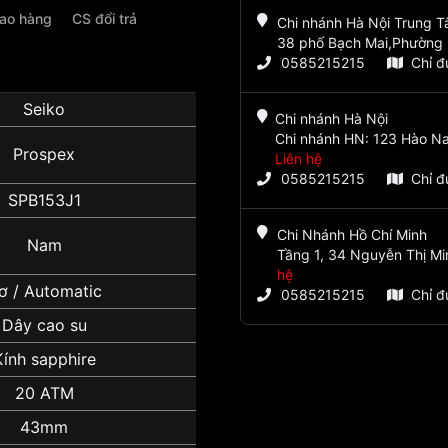
iao hàng
CS đổi trả
Chi nhánh Hà Nội Trung 
38 phố Bạch Mai,Phường 
0585215215
Chỉ 
Seiko
Chi nhánh Hà Nội
Chi nhánh HN: 123 Hào Na
Prospex
Liên hệ
0585215215
Chỉ 
SPB153J1
Chi Nhánh Hồ Chí Minh
Nam
Tầng 1, 34 Nguyễn Thị Mi
hệ
ơ / Automatic
0585215215
Chỉ 
Dây cao su
Kính sapphire
20 ATM
43mm