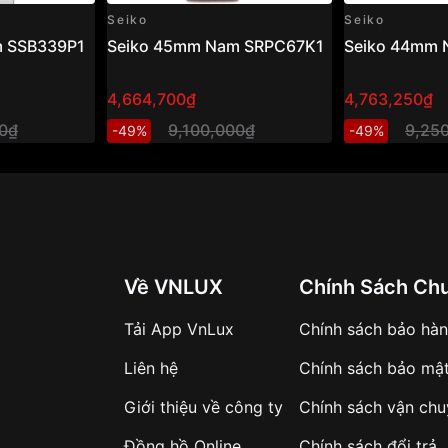
Seiko
Seiko
m SSB339P1
Seiko 45mm Nam SRPC67K1
Seiko 44mm
4,664,700₫
4,763,250₫
00₫
9,100,000₫
9,25
-49%
-49%
Về VNLUX
Chính Sách Ch
Tải App VnLux
Chính sách bảo hà
Liên hệ
Chính sách bảo mậ
Giới thiệu về công ty
Chính sách vận ch
Đồng hồ Online
Chính sách đổi trả