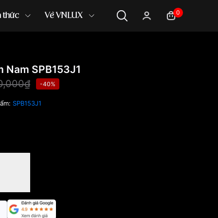
0
n thức
Về VNLUX
m Nam SPB153J1
0,000₫
-40%
hẩm:
SPB153J1