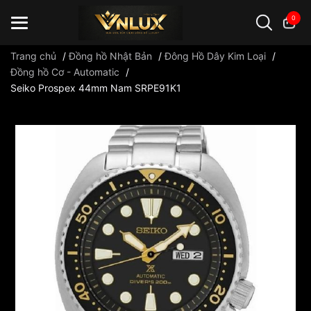
0
Trang chủ
/
Đồng hồ Nhật Bản
/
Đông Hồ Dây Kim Loại
/
Đồng hồ Cơ - Automatic
/
Seiko Prospex 44mm Nam SRPE91K1
Đồng hồ casio
đồng hồ G-Shock
đồng hồ Orient
...