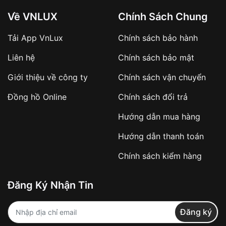
Về VNLUX
Chính Sách Chung
Tải App VnLux
Chính sách bảo hành
Áp dụng với các đơn hàng giá trị cao hoặc
Liên hệ
Chính sách bảo mật
sản phẩm đặc biệt
Khách hàng cần
đặt cọc trước 10% giá trị đơn
Giới thiệu về công ty
Chính sách vận chuyển
hàng
Số tiền còn lại thanh toán khi nhận hàng hoặc
Đồng hồ Online
Chính sách đổi trả
theo thỏa thuận
Hướng dẫn mua hàng
Lợi ích của việc đặt cọc:
Hướng dẫn thanh toán
✔️ Đảm bảo xử lý đơn hàng nhanh chóng
Chính sách kiểm hàng
✔️ Hạn chế tình trạng hủy đơn không mong
muốn
Đăng Ký Nhận Tin
Từ khóa SEO:
Đăng ký