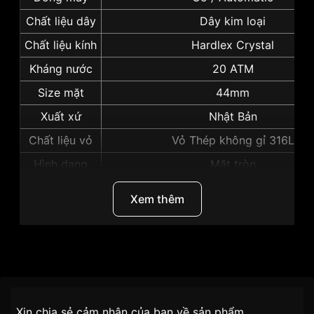
Chất liệu dây
Dây kim loại
Chất liệu kính
Hardlex Crystal
Kháng nước
20 ATM
Size mặt
44mm
Xuất xứ
Nhật Bản
Chất liệu vỏ
Vỏ Thép không gỉ 316L
Hình dạng
Mặt tròn
Màu vỏ
Vỏ Màu Bạc
Xem thêm
Độ dày
14mm
Những sản phẩm tương tự
"Seiko Prospex 44mm
Nam SRPE91K1":
Thương Hiệu
Seiko
Dòng sản phẩm
Prospex
Chính sách vận chuyển VNLUX
Xin chia sẻ cảm nhận của bạn về sản phẩm