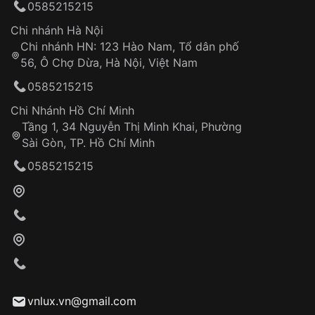
0585215215
thống VNLUX
Hotline: 0585 215 215
Chi nhánh Hà Nội
Chi nhánh HN: 123 Hào Nam, Tổ dân phố
Từ khóa SEO:
56, Ô Chợ Dừa, Hà Nội, Việt Nam
Hỗ trợ nhanh chóng – minh bạch
0585215215
Đảm bảo quyền lợi khách hàng
Đồng hành cùng khách hàng trong suốt quá
Chi Nhánh Hồ Chí Minh
trình sử dụng
Tầng 1, 34 Nguyễn Thị Minh Khai, Phường
Sài Gòn, TP. Hồ Chí Minh
Giao hàng tận nơi
0585215215
Khách hàng kiểm tra và thanh toán trực tiếp
cho nhân viên giao hàng
Xác nhận đơn hàng và thanh toán
VNLUX tiến hành giao hàng đến địa chỉ yêu
cầu
Từ khóa SEO:
vnlux.vn@gmail.com