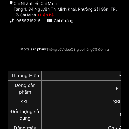
Chi Nhánh Hồ Chí Minh
Tầng 1, 34 Nguyễn Thị Minh Khai, Phường Sài Gòn, TP.
Hồ Chí Minh
Liên hệ
0585215215
Chỉ đường
Mô tả sản phẩm
Thông số
Video
CS giao hàng
CS đổi trả
Thương Hiệu
Seik
Dòng sản
Prosp
phẩm
SKU
SBDY0
Đối tượng sử
Na
dụng
Dòng máy
Cơ / Aut