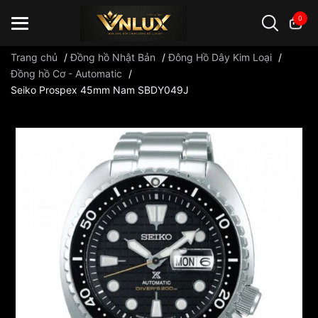
0
Trang chủ
/
Đồng hồ Nhật Bản
/
Đông Hồ Dây Kim Loại
/
Đồng hồ Cơ - Automatic
/
Seiko Prospex 45mm Nam SBDY049J
Đồng hồ casio
đồng hồ G-Shock
đồng hồ Orient
...