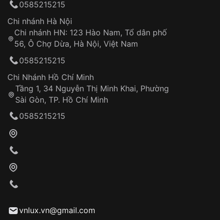
0585215215
thống VNLUX
Hotline: 0585 215 215
Chi nhánh Hà Nội
Chi nhánh HN: 123 Hào Nam, Tổ dân phố
Từ khóa SEO:
56, Ô Chợ Dừa, Hà Nội, Việt Nam
Hỗ trợ nhanh chóng – minh bạch
0585215215
Đảm bảo quyền lợi khách hàng
Đồng hành cùng khách hàng trong suốt quá
Chi Nhánh Hồ Chí Minh
trình sử dụng
Tầng 1, 34 Nguyễn Thị Minh Khai, Phường
Sài Gòn, TP. Hồ Chí Minh
Giao hàng tận nơi
0585215215
Khách hàng kiểm tra và thanh toán trực tiếp
cho nhân viên giao hàng
Xác nhận đơn hàng và thanh toán
VNLUX tiến hành giao hàng đến địa chỉ yêu
cầu
Từ khóa SEO:
vnlux.vn@gmail.com