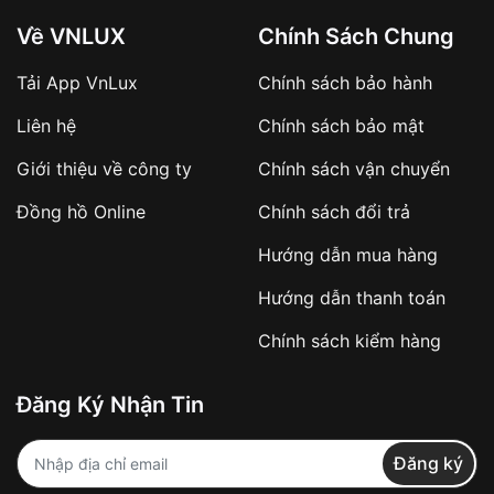
Về VNLUX
Chính Sách Chung
Tải App VnLux
Chính sách bảo hành
Áp dụng với các đơn hàng giá trị cao hoặc
Liên hệ
Chính sách bảo mật
sản phẩm đặc biệt
Khách hàng cần
đặt cọc trước 10% giá trị đơn
Giới thiệu về công ty
Chính sách vận chuyển
hàng
Số tiền còn lại thanh toán khi nhận hàng hoặc
Đồng hồ Online
Chính sách đổi trả
theo thỏa thuận
Hướng dẫn mua hàng
Lợi ích của việc đặt cọc:
Hướng dẫn thanh toán
✔️ Đảm bảo xử lý đơn hàng nhanh chóng
Chính sách kiểm hàng
✔️ Hạn chế tình trạng hủy đơn không mong
muốn
Đăng Ký Nhận Tin
Từ khóa SEO:
Đăng ký