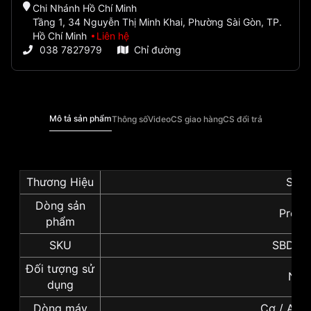
Chi Nhánh Hồ Chí Minh
Tầng 1, 34 Nguyễn Thị Minh Khai, Phường Sài Gòn, TP.
Hồ Chí Minh
Liên hệ
038 7827979
Chỉ đường
Mô tả sản phẩm
Thông số
Video
CS giao hàng
CS đổi trả
Thương Hiệu
Seik
Dòng sản
Prosp
phẩm
SKU
SBDY0
Đối tượng sử
Na
dụng
Dòng máy
Cơ / Aut