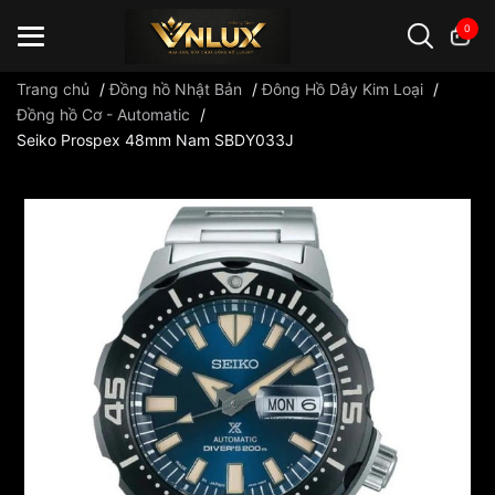
0
Trang chủ
/
Đồng hồ Nhật Bản
/
Đông Hồ Dây Kim Loại
/
Đồng hồ Cơ - Automatic
/
Seiko Prospex 48mm Nam SBDY033J
Đồng hồ casio
đồng hồ G-Shock
đồng hồ Orient
...