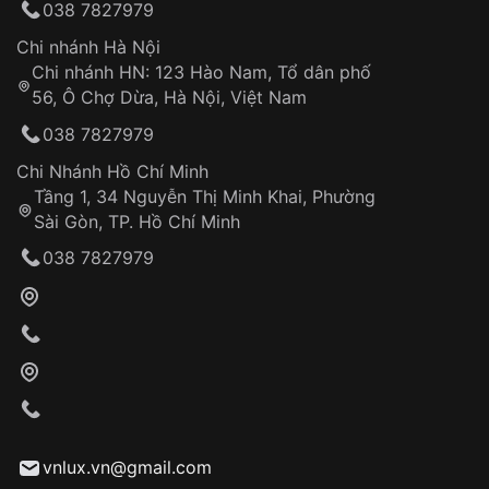
038 7827979
thống VNLUX
Hotline: 0585 215 215
Chi nhánh Hà Nội
Chi nhánh HN: 123 Hào Nam, Tổ dân phố
Từ khóa SEO:
56, Ô Chợ Dừa, Hà Nội, Việt Nam
Hỗ trợ nhanh chóng – minh bạch
038 7827979
Đảm bảo quyền lợi khách hàng
Đồng hành cùng khách hàng trong suốt quá
Chi Nhánh Hồ Chí Minh
trình sử dụng
Tầng 1, 34 Nguyễn Thị Minh Khai, Phường
Sài Gòn, TP. Hồ Chí Minh
Giao hàng tận nơi
038 7827979
Khách hàng kiểm tra và thanh toán trực tiếp
cho nhân viên giao hàng
Xác nhận đơn hàng và thanh toán
VNLUX tiến hành giao hàng đến địa chỉ yêu
cầu
Từ khóa SEO:
vnlux.vn@gmail.com