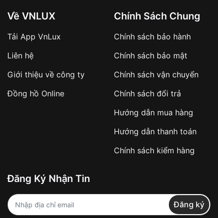
Về VNLUX
Chính Sách Chung
Tải App VnLux
Chính sách bảo hành
Áp dụng với các đơn hàng giá trị cao hoặc
Liên hệ
Chính sách bảo mật
sản phẩm đặc biệt
Khách hàng cần
đặt cọc trước 10% giá trị đơn
Giới thiệu về công ty
Chính sách vận chuyển
hàng
Số tiền còn lại thanh toán khi nhận hàng hoặc
Đồng hồ Online
Chính sách đổi trả
theo thỏa thuận
Hướng dẫn mua hàng
Lợi ích của việc đặt cọc:
Hướng dẫn thanh toán
✔️ Đảm bảo xử lý đơn hàng nhanh chóng
Chính sách kiểm hàng
✔️ Hạn chế tình trạng hủy đơn không mong
muốn
Đăng Ký Nhận Tin
Từ khóa SEO:
Đăng ký