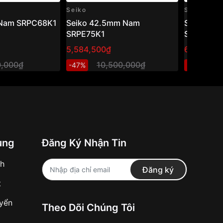
Seiko
Seiko
 Nam SRPC68K1
Seiko 42.5mm Nam
Seiko 42
SRPE75K1
SRPD61K
5,584,500₫
6,129,810
0,000₫
10,500,000₫
1
-47%
-46%
ung
Đăng Ký Nhận Tin
nh
Đăng ký
t
uyển
Theo Dõi Chúng Tôi