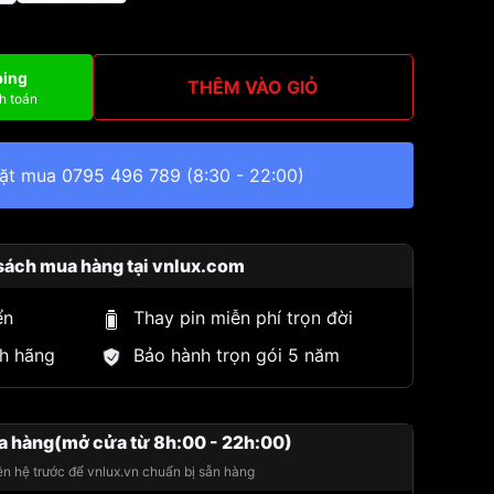
ping
THÊM VÀO GIỎ
h toán
đặt mua
0795 496 789
(8:30 - 22:00)
sách mua hàng tại vnlux.com
ển
Thay pin miễn phí trọn đời
h hãng
Bảo hành trọn gói 5 năm
a hàng(mở cửa từ 8h:00 - 22h:00)
iên hệ trước để vnlux.vn chuẩn bị sẵn hàng