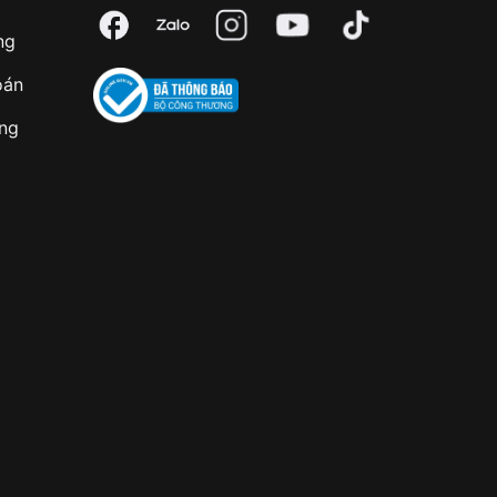
ng
oán
àng