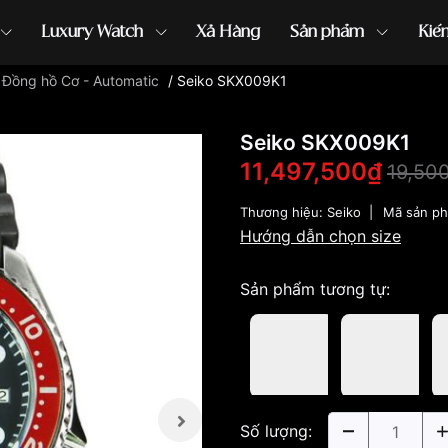
Luxury Watch
Xả Hàng
Sản phẩm
Kiế
/
Đồng hồ Cơ - Automatic
/
Seiko SKX009K1
ồng hồ G-Shock
đồng hồ Orient
...
Seiko SKX009K1
11,497,500₫
19,50
Thương hiệu:
Seiko
|
Mã sản p
Hướng dẫn chọn size
Sản phẩm tương tự:
Số lượng: