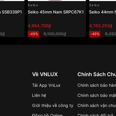
Seiko
Seiko
m SSB339P1
Seiko 45mm Nam SRPC67K1
Seiko 44mm
4,664,700₫
4,763,250₫
00₫
9,100,000₫
9,25
-49%
-49%
Về VNLUX
Chính Sách Ch
Tải App VnLux
Chính sách bảo hà
Liên hệ
Chính sách bảo mậ
Giới thiệu về công ty
Chính sách vận ch
Đồng hồ Online
Chính sách đổi trả