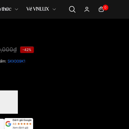
0
n thức
Về VNLUX
0,000₫
-42%
hẩm:
SKX009K1