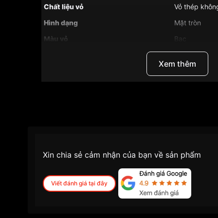
Chất liệu vỏ
Vỏ thép khôn
Hình dạng
Mặt tròn
Màu vỏ
Bạc
Những sản phẩm tương tự
"Seiko SKX009K1":
Xem thêm
Xin chia sẻ cảm nhận của bạn về sản phẩm
Viết đánh giá tại đây