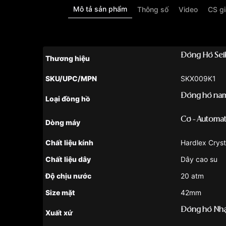
Mô tả sản phẩm
Thông số
Video
CS g
Đồng Hồ Sei
Thương hiệu
SKU/UPC/MPN
SKX009K1
Đồng hồ na
Loại đồng hồ
Cơ - Automat
Dòng máy
Chất liệu kính
Hardlex Cryst
Chất liệu dây
Dây cao su
Độ chịu nước
20 atm
Size mặt
42mm
Đồng hồ Nhậ
Xuất xứ