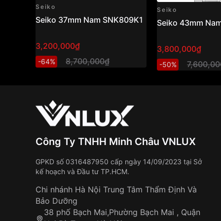
Seiko
Seiko
Seiko 37mm Nam SNK809K1
Seiko 43mm Na
3,200,000₫
3,800,000₫
8,700,000₫
-64%
7,600,0
-50%
Công Ty TNHH Minh Châu VNLUX
GPKD số 0316487950 cấp ngày 14/09/2023 tại Sở
kế hoạch và Đầu tư TP.HCM.
Chi nhánh Hà Nội Trung Tâm Thẩm Định Và
Bảo Dưỡng
38 phố Bạch Mai,Phường Bạch Mai , Quận