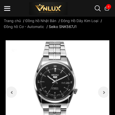
0
Trang chủ
/
Đồng hồ Nhật Bản
/
Đông Hồ Dây Kim Loại
/
Đồng hồ Cơ - Automatic
/
Seiko SNK567J1
Đồng hồ casio
đồng hồ G-Shock
đồng hồ Orient
...