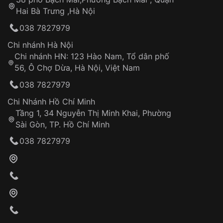
Tự ý sửa chữa
Hai Bà Trưng ,Hà Nội
Can thiệp tại các nơi không thuộc hệ
038 7827979
thống VNLUX
Hotline: 0585 215 215
Chi nhánh Hà Nội
Chi nhánh HN: 123 Hào Nam, Tổ dân phố
Từ khóa SEO:
56, Ô Chợ Dừa, Hà Nội, Việt Nam
Hỗ trợ nhanh chóng – minh bạch
038 7827979
Đảm bảo quyền lợi khách hàng
Đồng hành cùng khách hàng trong suốt quá
Chi Nhánh Hồ Chí Minh
trình sử dụng
Tầng 1, 34 Nguyễn Thị Minh Khai, Phường
Sài Gòn, TP. Hồ Chí Minh
Giao hàng tận nơi
038 7827979
Khách hàng kiểm tra và thanh toán trực tiếp
cho nhân viên giao hàng
Xác nhận đơn hàng và thanh toán
VNLUX tiến hành giao hàng đến địa chỉ yêu
cầu