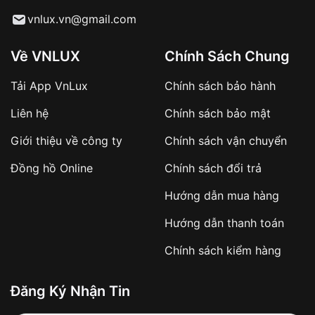
Từ khóa SEO:
vnlux.vn@gmail.com
Về VNLUX
Chính Sách Chung
Tải App VnLux
Chính sách bảo hành
Áp dụng với các đơn hàng giá trị cao hoặc
Liên hệ
Chính sách bảo mật
sản phẩm đặc biệt
Khách hàng cần
đặt cọc trước 10% giá trị đơn
Giới thiệu về công ty
Chính sách vận chuyển
hàng
Số tiền còn lại thanh toán khi nhận hàng hoặc
Đồng hồ Online
Chính sách đổi trả
theo thỏa thuận
Hướng dẫn mua hàng
Lợi ích của việc đặt cọc:
Hướng dẫn thanh toán
✔️ Đảm bảo xử lý đơn hàng nhanh chóng
Chính sách kiểm hàng
✔️ Hạn chế tình trạng hủy đơn không mong
muốn
Đăng Ký Nhận Tin
Từ khóa SEO: