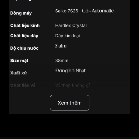
Seiko 7S26 ,
Cơ - Automatic
Dòng máy
Chất liệu kính
Hardlex Crystal
Chất liệu dây
Dây kim loại
3 atm
Độ chịu nước
Size mặt
38mm
Đồng hồ Nhật
Xuất xứ
Chất liệu vỏ
Vỏ thép không gỉ
Hình dạng
Mặt tròn
Xem thêm
Màu vỏ
Bạc
Độ dầy
11mm
Màu mặt
Mặt đen
Thương hiệu
Đồng Hồ Seiko
Khoảng trữ cót
40 tiếng