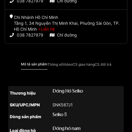
038 7827979
Chỉ đường
Chi Nhánh Hồ Chí Minh
Tầng 1, 34 Nguyễn Thị Minh Khai, Phường Sài Gòn, TP.
Hồ Chí Minh
Liên hệ
038 7827979
Chỉ đường
Mô tả sản phẩm
Thông số
Video
CS giao hàng
CS đổi trả
Đồng Hồ Seiko
Thương hiệu
SKU/UPC/MPN
SNK567J1
Seiko 5
Dòng sản phẩm
Đồng hồ nam
Loại đồng hồ