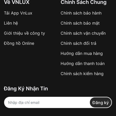
Về VNLUX
Chính Sách Chung
Tải App VnLux
Chính sách bảo hành
Áp dụng với các đơn hàng giá trị cao hoặc
Liên hệ
Chính sách bảo mật
sản phẩm đặc biệt
Khách hàng cần
đặt cọc trước 10% giá trị đơn
Giới thiệu về công ty
Chính sách vận chuyển
hàng
Số tiền còn lại thanh toán khi nhận hàng hoặc
Đồng hồ Online
Chính sách đổi trả
theo thỏa thuận
Hướng dẫn mua hàng
Lợi ích của việc đặt cọc:
Hướng dẫn thanh toán
✔️ Đảm bảo xử lý đơn hàng nhanh chóng
Chính sách kiểm hàng
✔️ Hạn chế tình trạng hủy đơn không mong
muốn
Đăng Ký Nhận Tin
Từ khóa SEO:
Đăng ký