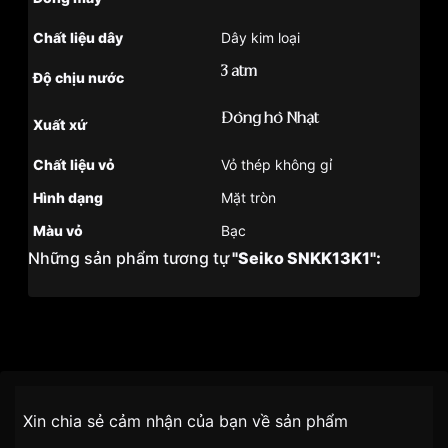
Chất liệu dây
Dây kim loại
3 atm
Độ chịu nước
Đồng hồ Nhật
Xuất xứ
Chất liệu vỏ
Vỏ thép không gỉ
Hình dạng
Mặt tròn
Màu vỏ
Bạc
Những sản phẩm tương tự
"Seiko SNKK13K1":
Thương hiệu
Đồng Hồ Seiko
Chính sách vận chuyển VNLUX
SKU/UPC/MPN
SNKK13K1
Xin chia sẻ cảm nhận của bạn về sản phẩm
tiện lợi –