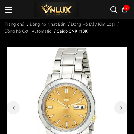
0
Trang chủ
/
Đồng hồ Nhật Bản
/
Đông Hồ Dây Kim Loại
/
Đồng hồ Cơ - Automatic
/
Seiko SNKK13K1
Đồng hồ casio
đồng hồ G-Shock
đồng hồ Orient
...