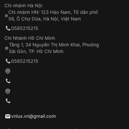
Hotline: 0585 215 215
Chi nhánh Hà Nội
Chi nhánh HN: 123 Hào Nam, Tổ dân phố
Từ khóa SEO:
56, Ô Chợ Dừa, Hà Nội, Việt Nam
Hỗ trợ nhanh chóng – minh bạch
0585215215
Đảm bảo quyền lợi khách hàng
Đồng hành cùng khách hàng trong suốt quá
Chi Nhánh Hồ Chí Minh
trình sử dụng
Tầng 1, 34 Nguyễn Thị Minh Khai, Phường
Sài Gòn, TP. Hồ Chí Minh
Giao hàng tận nơi
0585215215
Khách hàng kiểm tra và thanh toán trực tiếp
cho nhân viên giao hàng
Xác nhận đơn hàng và thanh toán
VNLUX tiến hành giao hàng đến địa chỉ yêu
cầu
Từ khóa SEO:
vnlux.vn@gmail.com