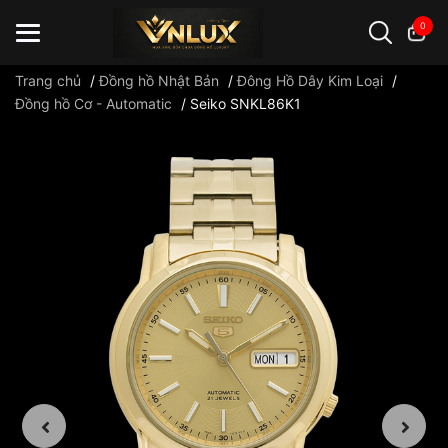
0
Trang chủ
/
Đồng hồ Nhật Bản
/
Đông Hồ Dây Kim Loại
/
Đồng hồ Cơ - Automatic
/
Seiko SNKL86K1
Đồng hồ casio
đồng hồ G-Shock
đồng hồ Orient
...