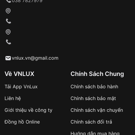
038 7827979
Khách hàng kiểm tra và thanh toán trực tiếp
cho nhân viên giao hàng
Xác nhận đơn hàng và thanh toán
VNLUX tiến hành giao hàng đến địa chỉ yêu
cầu
Từ khóa SEO:
vnlux.vn@gmail.com
Về VNLUX
Chính Sách Chung
Tải App VnLux
Chính sách bảo hành
Áp dụng với các đơn hàng giá trị cao hoặc
Liên hệ
Chính sách bảo mật
sản phẩm đặc biệt
Khách hàng cần
đặt cọc trước 10% giá trị đơn
Giới thiệu về công ty
Chính sách vận chuyển
hàng
Số tiền còn lại thanh toán khi nhận hàng hoặc
Đồng hồ Online
Chính sách đổi trả
theo thỏa thuận
Hướng dẫn mua hàng