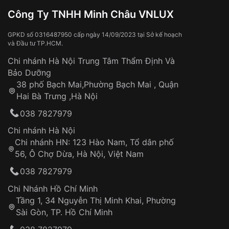
Đồng hồ bị hư hỏng do:
Công Ty TNHH Minh Châu VNLUX
Va đập, rơi vỡ
Thời gian vận chuyển trung bình:
Tai nạn hoặc tác động từ bên ngoài
3 – 5 ngày
GPKD số 0316487950 cấp ngày 14/09/2023 tại Sở kế hoạch
và Đầu tư TP.HCM.
làm việc
Hao mòn tự nhiên theo thời gian:
Áp dụng cho tất cả tỉnh thành trên toàn quốc
Dây đeo
Chi nhánh Hà Nội Trung Tâm Thẩm Định Và
Thời gian tính từ khi xác nhận đơn hàng thành
Vỏ đồng hồ
Bảo Dưỡng
công
Sản phẩm đã bị:
38 phố Bạch Mai,Phường Bạch Mai , Quận
Tự ý sửa chữa
Hai Bà Trưng ,Hà Nội
Can thiệp tại các nơi không thuộc hệ
038 7827979
thống VNLUX
Hotline: 0585 215 215
Chi nhánh Hà Nội
Chi nhánh HN: 123 Hào Nam, Tổ dân phố
Từ khóa SEO:
56, Ô Chợ Dừa, Hà Nội, Việt Nam
Hỗ trợ nhanh chóng – minh bạch
038 7827979
Đảm bảo quyền lợi khách hàng
Đồng hành cùng khách hàng trong suốt quá
Chi Nhánh Hồ Chí Minh
trình sử dụng
Tầng 1, 34 Nguyễn Thị Minh Khai, Phường
Sài Gòn, TP. Hồ Chí Minh
Giao hàng tận nơi