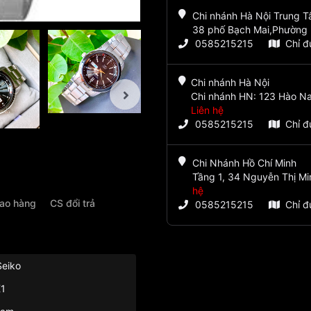
Chi nhánh Hà Nội Trung 
38 phố Bạch Mai,Phường 
0585215215
Chỉ 
Chi nhánh Hà Nội
Chi nhánh HN: 123 Hào Na
Liên hệ
0585215215
Chỉ 
Chi Nhánh Hồ Chí Minh
Tầng 1, 34 Nguyễn Thị Mi
hệ
iao hàng
CS đổi trả
0585215215
Chỉ 
Seiko
1