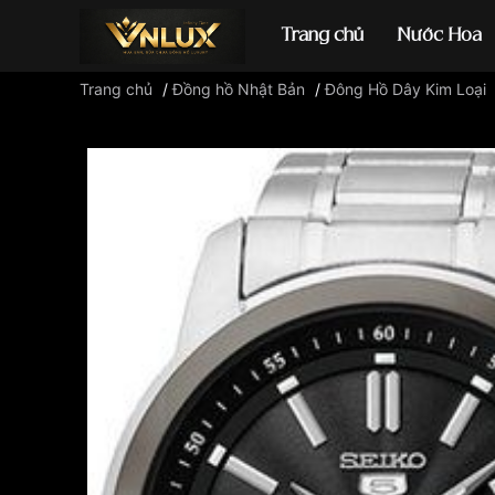
Trang chủ
Nước Hoa
Trang chủ
/
Đồng hồ Nhật Bản
/
Đông Hồ Dây Kim Loại
Đồng hồ casio
đ