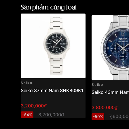
Sản phẩm cùng loại
Seiko
Seiko
Seiko 37mm Nam SNK809K1
Seiko 43mm Na
3,200,000₫
3,800,000₫
8,700,000₫
-64%
7,600,0
-50%