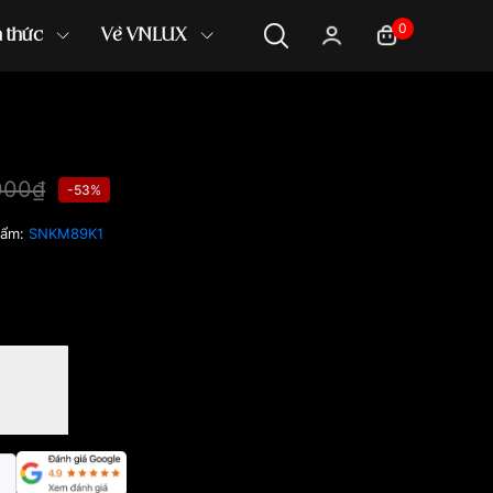
0
n thức
Về VNLUX
000₫
-53%
hẩm:
SNKM89K1