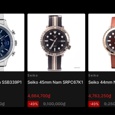
Seiko
Seiko
m SSB339P1
Seiko 45mm Nam SRPC67K1
Seiko 44mm
4,664,700₫
4,763,250₫
00₫
9,100,000₫
9,25
-49%
-49%