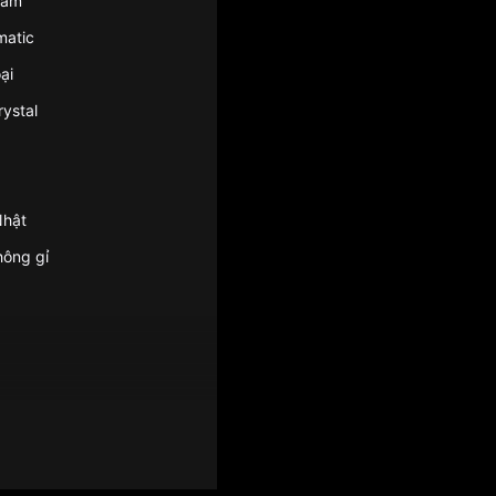
nam
matic
ại
rystal
Nhật
hông gỉ