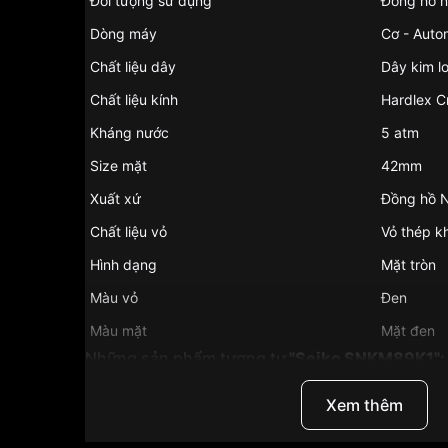
Đối tượng sử dụng
Đồng hồ 
Dòng máy
Cơ - Auto
Chất liệu dây
Dây kim lo
Chất liệu kính
Hardlex C
Kháng nước
5 atm
Size mặt
42mm
Xuất xứ
Đồng hồ 
Chất liệu vỏ
Vỏ thép k
Hình dạng
Mặt tròn
Màu vỏ
Đen
Màu mặt
Mặt đen
Những sản phẩm tương tự
"Seiko SNKM89K1":
Xem thêm