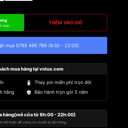
ping
THÊM VÀO GIỎ
h toán
đặt mua
0795 496 789
(8:30 - 22:00)
sách mua hàng tại vnlux.com
ển
Thay pin miễn phí trọn đời
h hãng
Bảo hành trọn gói 5 năm
a hàng(mở cửa từ 8h:00 - 22h:00)
iên hệ trước để vnlux.vn chuẩn bị sẵn hàng