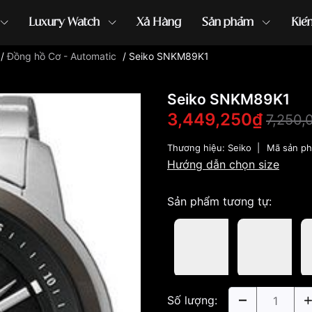
Luxury Watch
Xả Hàng
Sản phẩm
Kiế
/
Đồng hồ Cơ - Automatic
/
Seiko SNKM89K1
ồng hồ G-Shock
đồng hồ Orient
...
Seiko SNKM89K1
3,449,250₫
7,250,
Thương hiệu:
Seiko
|
Mã sản p
Hướng dẫn chọn size
Sản phẩm tương tự:
Số lượng: