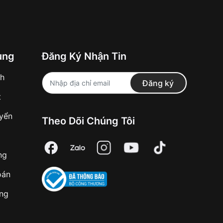
ung
Đăng Ký Nhận Tin
nh
Đăng ký
t
uyển
Theo Dõi Chúng Tôi
ng
oán
àng