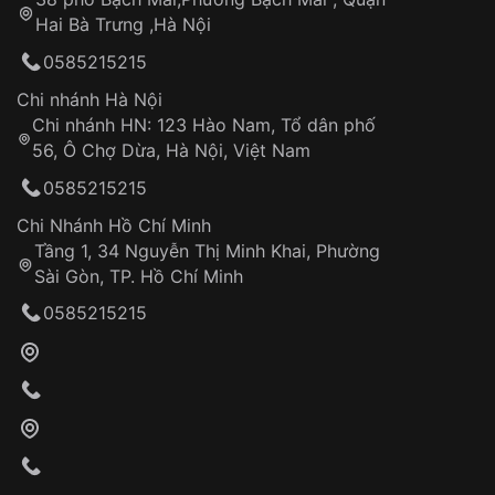
Tự ý sửa chữa
Hai Bà Trưng ,Hà Nội
Can thiệp tại các nơi không thuộc hệ
0585215215
thống VNLUX
Hotline: 0585 215 215
Chi nhánh Hà Nội
Chi nhánh HN: 123 Hào Nam, Tổ dân phố
Từ khóa SEO:
56, Ô Chợ Dừa, Hà Nội, Việt Nam
Hỗ trợ nhanh chóng – minh bạch
0585215215
Đảm bảo quyền lợi khách hàng
Đồng hành cùng khách hàng trong suốt quá
Chi Nhánh Hồ Chí Minh
trình sử dụng
Tầng 1, 34 Nguyễn Thị Minh Khai, Phường
Sài Gòn, TP. Hồ Chí Minh
Giao hàng tận nơi
0585215215
Khách hàng kiểm tra và thanh toán trực tiếp
cho nhân viên giao hàng
Xác nhận đơn hàng và thanh toán
VNLUX tiến hành giao hàng đến địa chỉ yêu
cầu