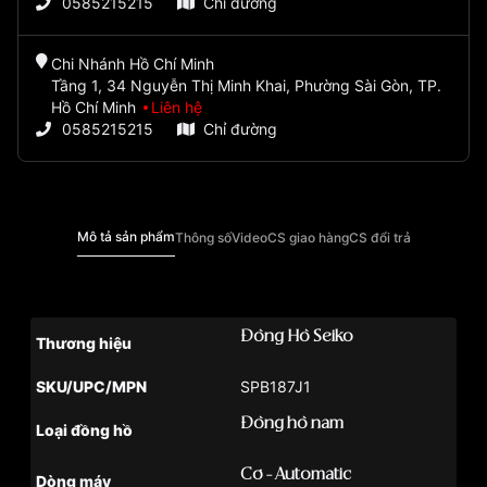
0585215215
Chỉ đường
Chi Nhánh Hồ Chí Minh
Tầng 1, 34 Nguyễn Thị Minh Khai, Phường Sài Gòn, TP.
Hồ Chí Minh
Liên hệ
0585215215
Chỉ đường
Mô tả sản phẩm
Thông số
Video
CS giao hàng
CS đổi trả
Đồng Hồ Seiko
Thương hiệu
SKU/UPC/MPN
SPB187J1
Đồng hồ nam
Loại đồng hồ
Cơ - Automatic
Dòng máy