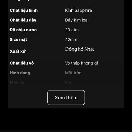
Chất liệu kính
Kính Sapphire
Chất liệu dây
Dây kim loại
Độ chịu nước
20 atm
Size mặt
42mm
Đồng hồ Nhật
Xuất xứ
Chất liệu vỏ
Vỏ thép không gỉ
Hình dạng
Mặt tròn
Màu vỏ
Bạc
Màu mặt
Xanh đen
Xem thêm
Những sản phẩm tương tự
"Seiko SPB187J1":
Thương hiệu
Đồng Hồ Seiko