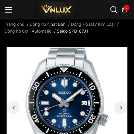
0
Trang chủ
/
Đồng hồ Nhật Bản
/
Đông Hồ Dây Kim Loại
/
Đồng hồ Cơ - Automatic
/
Seiko SPB187J1
Đồng hồ casio
đồng hồ G-Shock
đồng hồ Orient
...