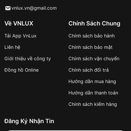
Từ khóa SEO:
vnlux.vn@gmail.com
Về VNLUX
Chính Sách Chung
Tải App VnLux
Chính sách bảo hành
Áp dụng với các đơn hàng giá trị cao hoặc
Liên hệ
Chính sách bảo mật
sản phẩm đặc biệt
Khách hàng cần
đặt cọc trước 10% giá trị đơn
Giới thiệu về công ty
Chính sách vận chuyển
hàng
Số tiền còn lại thanh toán khi nhận hàng hoặc
Đồng hồ Online
Chính sách đổi trả
theo thỏa thuận
Hướng dẫn mua hàng
Lợi ích của việc đặt cọc:
Hướng dẫn thanh toán
✔️ Đảm bảo xử lý đơn hàng nhanh chóng
Chính sách kiểm hàng
✔️ Hạn chế tình trạng hủy đơn không mong
muốn
Đăng Ký Nhận Tin
Từ khóa SEO: